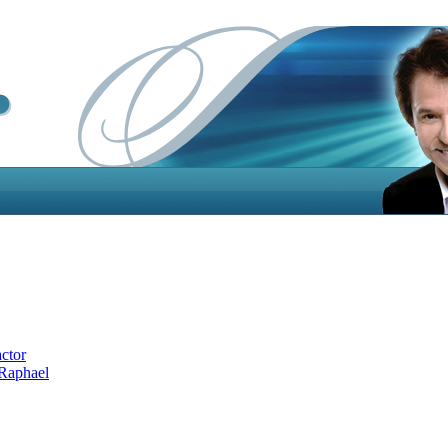
actor
 Raphael