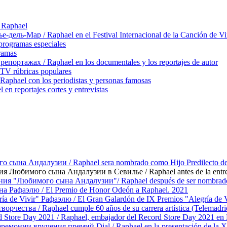
 Raphael
ль-Мар / Raphael en el Festival Internacional de la Canción de Vi
rogramas especiales
ramas
ортажах / Raphael en los documentales y los reportajes de autor
TV rúbricas populares
hael con los periodistas y personas famosas
 reportajes cortes y entrevistas
сына Андалузии / Raphael sera nombrado como Hijo Predilecto de
Любимого сына Андалузии в Севилье / Raphael antes de la entrega d
ия "Любимого сына Андалузии"/ Raphael después de ser nombrado H
 Рафаэлю / El Premio de Honor Odeón a Raphael. 2021
 de Vivir" Рафаэлю / El Gran Galardón de IX Premios "Alegría de V
рчества / Raphael cumple 60 años de su carrera artística (Telemadri
Store Day 2021 / Raphael, embajador del Record Store Day 2021 en
монии вручения премий Dial / Raphael en la presentación de la X