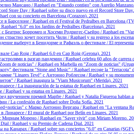
релио Мансано / Raphael en "Estando contigo" con Aurelio Manzano
d Store Day / Raphael sobre su disco nuevo en el Record Store Day
el con su concierto en Barcelona (Corazon). 2021
в Барселоне / Raphael en el Festival de Pedralbes en Barcelona (T
aphael "6.0" en los Jardins de Pedralbes (Barcelona). 2021
 Беатрис Борромео и Хосеми Родригес-Сьейро / Raphael en "Vamos a
 страстно хочет посетить Чили / Raphael y su regreso a los escenari
ие выберут в Бенидорме и Рафаэль о фестивале / El representante 
але Cap Roig / Raphael 6.0 en Cap Roig (Gerona). 2021
стролями в разгар пандемии / Raphael celebra 60 años de carrera c
om de noticias" / Raphael en Marbella en "Zoom de noticias" (Urug
ту" фестиваля "Stone and Music" / Raphael recoge la "Terracota" de
амме "Linares Tevé" с Антонио Роблесом / Raphael y su monumento
тов" / Raphael inaugura la "Viam Musicorum" (Merida). 2021
есе / La inauguración de la estatua de Raphael en Linares. 2021
 Raphael y su estatua en Linares. 2021
д вручением премий Mapfre / Raphael y Natalia Figueroa hablan an
и / La confesión de Raphael sobre Doña Sofía. 2021
d+noticias" с Марко Антонио Вергара / Raphael en "La ventana Red
Линаресе / El mural de Raphael por Belín en Linares. 2021
с Мириам Морено / Raphael en "Saver vivir" con Miriam Moreno. 2
ial / Raphael y su Premio de Cadena Dial. 2021
на Канарах / Raphael sobre sus conciertos "6.0" en Canarias (SGF)