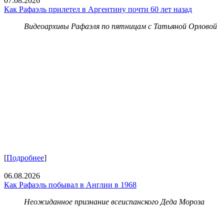
07.08.2026
Как Рафаэль прилетел в Аргентину почти 60 лет назад
Видеоархивы Рафаэля по пятницам с Татьяной Орловой
[
Подробнее
]
06.08.2026
Как Рафаэль побывал в Англии в 1968
Неожиданное признание всеиспанского Деда Мороза