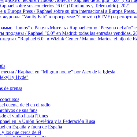
м диске с песнями Пабло Лопеса / Raphael de su gira "6.0" y su nue
phael sobre sus conciertos "6.0" (10 minutos y Telemadrid). 2021
 Europa Press / Raphael sobre su gira internacional a Europa Press.
 журнала "Vanity Fair" в программе "Corazón (RTVE) и репортаже "
амме "Juntos" с Ракель Мигель / Raphael como "Persona del año" en
 проданы / Raphael "6.0" en Madrid: todas las entradas vendidas. 2
ртах "Raphael 6.0" в Wizink Center / Manuel Martos, el hijo de Ra
80s
сиа / Raphael en "Mi gran noche" por Alex de la Iglesia
ekyll y Hyde"
s de prensa
concursos
 cuenta de él en el radio
chivos de sus fans
e el vinilo hasta iTunes
el en la Unión Soviética y la Federación Rusa
el en España y fuera de España
y los que cerca de él