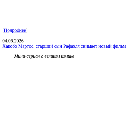
[
Подробнее
]
04.08.2026
Хакобо Мартос, старший сын Рафаэля снимает новый фильм
Мини-сериал о великом комике