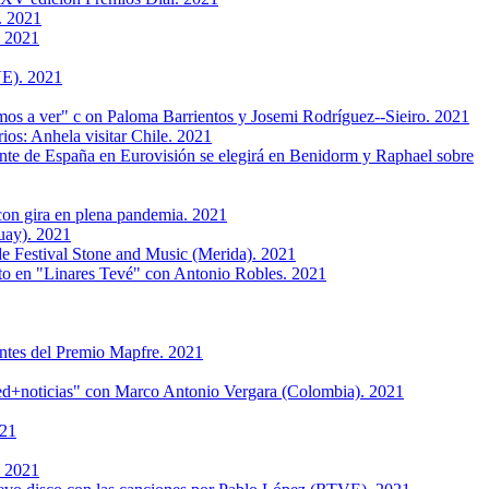
. 2021
. 2021
VE). 2021
 ver" c on Paloma Barrientos y Josemi Rodríguez--Sieiro. 2021
os: Anhela visitar Chile. 2021
de España en Eurovisión se elegirá en Benidorm y Raphael sobre
on gira en plena pandemia. 2021
uay). 2021
 Festival Stone and Music (Merida). 2021
 en "Linares Tevé" con Antonio Robles. 2021
tes del Premio Mapfre. 2021
+noticias" con Marco Antonio Vergara (Colombia). 2021
021
. 2021