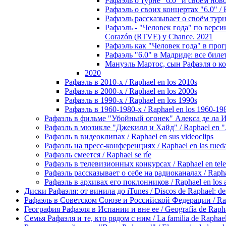
Рафаэль о турне "6.0" и своем ново
Рафаэль о своих концертах "6.0" / Ra
Рафаэль рассказывает о своём турне в
Рафаэль - "Человек года" по версии
Corazón (RTVE) y Chance. 2021
Рафаэль как "Человек года" в прогр
Рафаэль "6.0" в Мадриде: все билеты
Мануэль Мартос, сын Рафаэля о конце
2020
Рафаэль в 2010-х / Raphael en los 2010s
Рафаэль в 2000-х / Raphael en los 2000s
Рафаэль в 1990-х / Raphael en los 1990s
Рафаэль в 1960-1980-х / Raphael en los 1960-19
Рафаэль в фильме "Убойный огонек" Алекса де ла Игле
Рафаэль в мюзикле "Джекилл и Хайд" / Raphael en "J
Рафаэль в видеоклипах / Raphael en sus videoclips
Рафаэль на пресс-конференциях / Raphael en las rueda
Рафаэль смеется / Raphael se ríe
Рафаэль в телевизионных конкурсах / Raphael en tele
Рафаэль рассказывает о себе на радиоканалах / Raphael
Рафаэль в архивах его поклонников / Raphael en los ar
Диски Рафаэля: от винила до iTunes / Discos de Raphael: desd
Рафаэль в Советском Союзе и Российской Федерации / Rapha
География Рафаэля в Испании и вне ее / Geografía de Rapha
Семья Рафаэля и те, кто рядом с ним / La familia de Raphael 