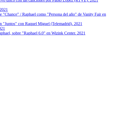
vo disco con las canciones por Pablo López (RTVE). 2021
 2021
Chance" / Raphael сomo "Persona del año" de Vanity Fair en
 "Juntos" con Raquel Miguel (Telemadrid). 2021
021
phael, sobre "Raphael 6.0" en Wizink Center. 2021