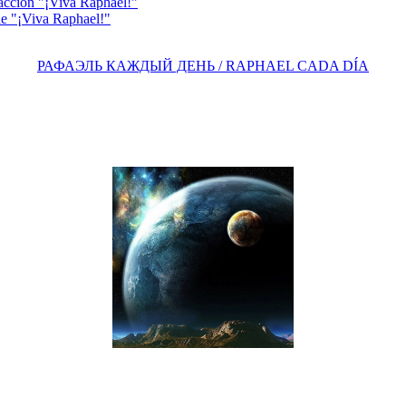
acción "¡Viva Raphael!"
e "¡Viva Raphael!"
РАФАЭЛЬ КАЖДЫЙ ДЕНЬ / RAPHAEL CADA DÍA