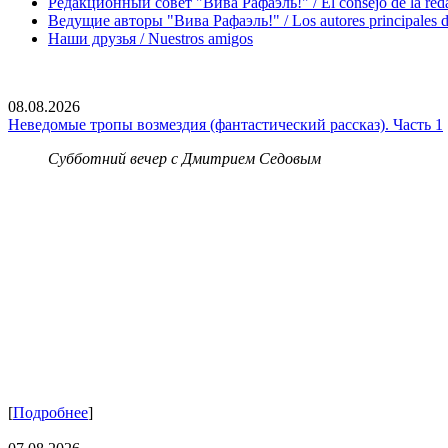
Редакционный совет "Вива Рафаэль!" / El consejo de la red
Ведущие авторы "Вива Рафаэль!" / Los autores principales d
Наши друзья / Nuestros amigos
08.08.2026
Неведомые тропы возмездия (фантастический рассказ). Часть 1
Субботний вечер с Дмитрием Седовым
[
Подробнее
]