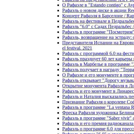
О Рафаэле в "Estando contigo" с Ау
Рафаэль о новом диске в акции Recor
Концерт Рафаэля в Барселоне / Rapha
Рафаэль на фестивале в Педральбесе 
Рафаэль "6.0" с Садах Педральбес / R
Рафаэль в программе "Посмотрим" с
Рафаэль, возвращение на эстраду: он
Представителя Испании на Евровиден
el festival. 2021
Рафаэль с программой 6.0 на фестив
Рафаэль празднует 60 лет карьеры га
Рафаэль в Марбелье в программе "Zo
Рафаэль получает в награду "Террако
О Рафаэле и его монументе в прогр
Рафаэль открывает "Дорогу музыкан
Открытие монумента Рафаэля в Линар
Рафаэль и его монумент в Линаресе /
Рафаэль и Наталия высказались пере
Признание Рафаэля о королеве Софи
Рафаэль в программе "La ventana Re
Фреска Рафаэля художника Белина в 
Рафаэль в программе "Saber vivir" 
Рафаэль и его премия радиоканала D
Рафаэль о программе 6.0 для прессы 