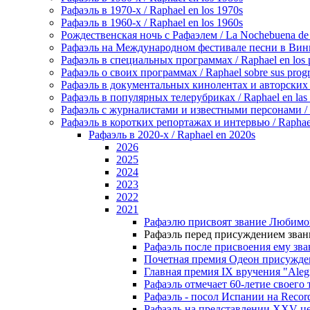
Рафаэль в 1970-х / Raphael en los 1970s
Рафаэль в 1960-х / Raphael en los 1960s
Рождественская ночь с Рафаэлем / La Nochebuena de
Рафаэль на Международном фестивале песни в Винье-де
Рафаэль в специальных программах / Raphael en los p
Рафаэль о своих программах / Raphael sobre sus prog
Рафаэль в документальных кинолентах и авторских реп
Рафаэль в популярных телерубриках / Raphael en las 
Рафаэль с журналистами и известными персонами / Rap
Рафаэль в коротких репортажах и интервью / Raphael en
Рафаэль в 2020-х / Raphael en 2020s
2026
2025
2024
2023
2022
2021
Рафаэлю присвоят звание Любимого 
Рафаэль перед присуждением звания 
Рафаэль после присвоения ему зван
Почетная премия Одеон присуждена
Главная премия IХ вручения "Alegría
Рафаэль отмечает 60-летие своего тво
Рафаэль - посол Испании на Record 
Рафаэль на представлении XXV цере