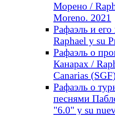
Морено / Rapha
Moreno. 2021
Рафаэль и его
Raphael y su P
Рафаэль о про
Канарах / Raph
Canarias (SGF
Рафаэль о тур
песнями Пабло
"6.0" y su nue