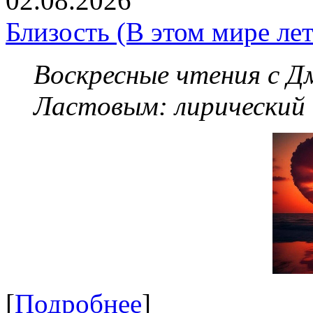
02.08.2026
Близость (В этом мире летя
Воскресные чтения с 
Ластовым:
лирический
[
Подробнее
]