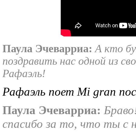
Паула Эчеварриа:
А кто бу
поздравить нас одной из св
Рафаэль!
Рафаэль поет Mi gran no
Паула Эчеварриа
:
Браво
спасибо за то, что ты с 