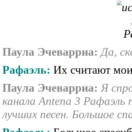
Паула Эчеварриа
:
Да, ск
Рафаэль:
Их считают мои 
Паула Эчеварриа
:
Я спр
канала Antena 3 Рафаэль 
лучших песен. Большое сп