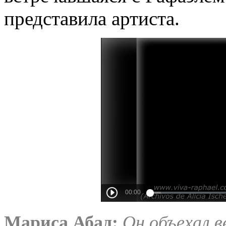
представила артиста.
Мариса Абад:
Он объехал ве