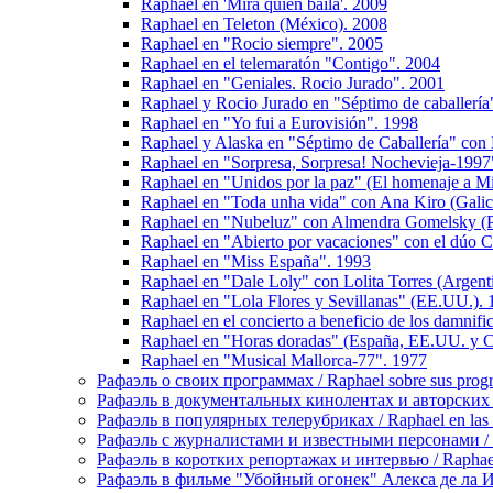
Raphael en 'Mira quien baila'. 2009
Raphael en Teleton (México). 2008
Raphael en "Rocio siempre". 2005
Raphael en el telemaratón "Contigo". 2004
Raphael en "Geniales. Rocio Jurado". 2001
Raphael y Rocio Jurado en "Séptimo de caballería
Raphael en "Yo fui a Eurovisión". 1998
Raphael y Alaska en "Séptimo de Caballería" con
Raphael en "Sorpresa, Sorpresa! Nochevieja-1997
Raphael en "Unidos por la paz" (El homenaje a M
Raphael en "Toda unha vida" con Ana Kiro (Galic
Raphael en "Nubeluz" con Almendra Gomelsky (P
Raphael en "Abierto por vacaciones" con el dúo 
Raphael en "Miss España". 1993
Raphael en "Dale Loly" con Lolita Torres (Argent
Raphael en "Lola Flores y Sevillanas" (EE.UU.).
Raphael en el concierto a beneficio de los damnif
Raphael en "Horas doradas" (España, EE.UU. y 
Raphael en "Musical Mallorca-77". 1977
Рафаэль о своих программах / Raphael sobre sus prog
Рафаэль в документальных кинолентах и авторских реп
Рафаэль в популярных телерубриках / Raphael en las 
Рафаэль с журналистами и известными персонами / Rap
Рафаэль в коротких репортажах и интервью / Raphael en
Рафаэль в фильме "Убойный огонек" Алекса де ла Игле