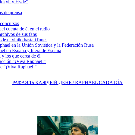
ekyll y Hyde"
s de prensa
concursos
 cuenta de él en el radio
chivos de sus fans
e el vinilo hasta iTunes
el en la Unión Soviética y la Federación Rusa
el en España y fuera de España
y los que cerca de él
acción "¡Viva Raphael!"
e "¡Viva Raphael!"
РАФАЭЛЬ КАЖДЫЙ ДЕНЬ / RAPHAEL CADA DÍA