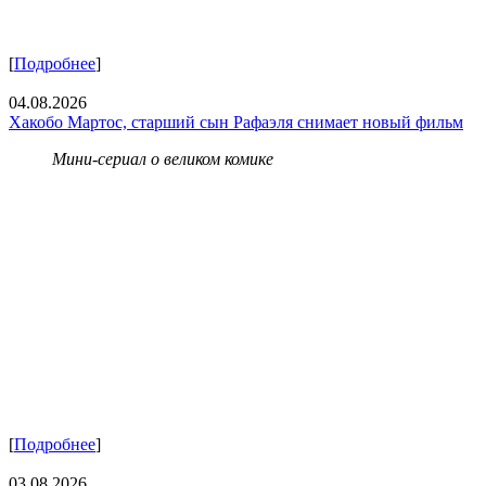
[
Подробнее
]
04.08.2026
Хакобо Мартос, старший сын Рафаэля снимает новый фильм
Мини-сериал о великом комике
[
Подробнее
]
03.08.2026