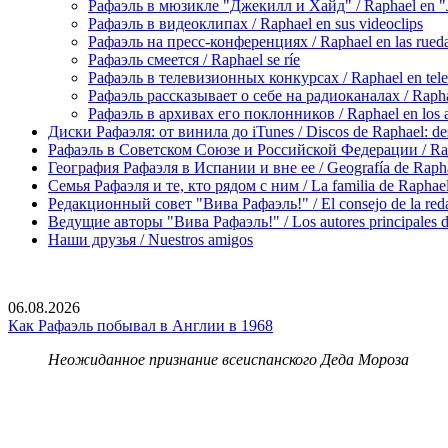
Рафаэль в мюзикле "Джекилл и Хайд" / Raphael en "J
Рафаэль в видеоклипах / Raphael en sus videoclips
Рафаэль на пресс-конференциях / Raphael en las rueda
Рафаэль смеется / Raphael se ríe
Рафаэль в телевизионных конкурсах / Raphael en tele
Рафаэль рассказывает о себе на радиоканалах / Raphael
Рафаэль в архивах его поклонников / Raphael en los ar
Диски Рафаэля: от винила до iTunes / Discos de Raphael: desd
Рафаэль в Советском Союзе и Российской Федерации / Rapha
География Рафаэля в Испании и вне ее / Geografía de Rapha
Семья Рафаэля и те, кто рядом с ним / La familia de Raphael 
Редакционный совет "Вива Рафаэль!" / El consejo de la red
Ведущие авторы "Вива Рафаэль!" / Los autores principales d
Наши друзья / Nuestros amigos
06.08.2026
Как Рафаэль побывал в Англии в 1968
Неожиданное признание всеиспанского Деда Мороза