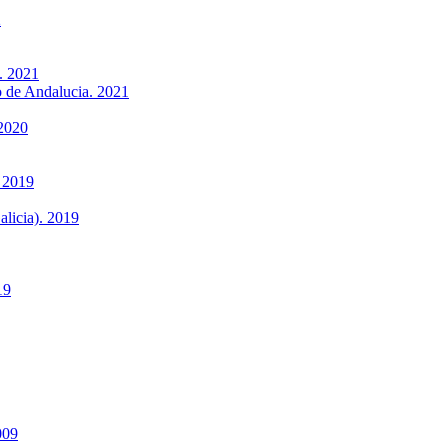
2
. 2021
to de Andalucia. 2021
 2020
 2019
alicia). 2019
19
009