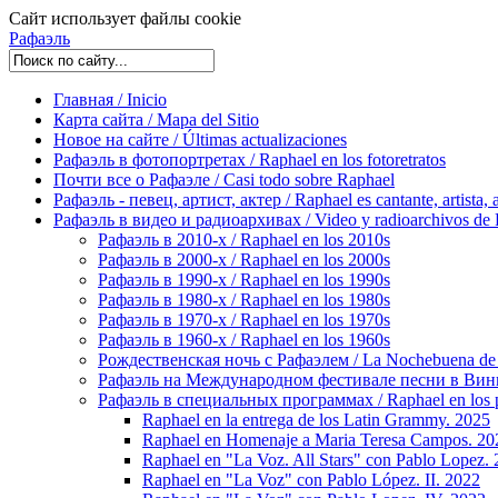
Сайт использует файлы cookie
Рафаэль
Главная / Inicio
Карта сайта / Mapa del Sitio
Новое на сайте / Últimas actualizaciones
Рафаэль в фотопортретах / Raphael en los fotoretratos
Почти все о Рафаэле / Casi todo sobre Raphael
Рафаэль - певец, артист, актер / Raphael es cantante, artista, 
Рафаэль в видео и радиоархивах / Video y radioarchivos de
Рафаэль в 2010-х / Raphael en los 2010s
Рафаэль в 2000-х / Raphael en los 2000s
Рафаэль в 1990-х / Raphael en los 1990s
Рафаэль в 1980-х / Raphael en los 1980s
Рафаэль в 1970-х / Raphael en los 1970s
Рафаэль в 1960-х / Raphael en los 1960s
Рождественская ночь с Рафаэлем / La Nochebuena de
Рафаэль на Международном фестивале песни в Винье-де
Рафаэль в специальных программах / Raphael en los p
Raphael en la entrega de los Latin Grammy. 2025
Raphael en Homenaje a Maria Teresa Campos. 20
Raphael en "La Voz. All Stars" con Pablo Lopez.
Raphael en "La Voz" con Pablo López. II. 2022