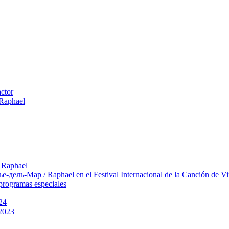
actor
 Raphael
 Raphael
ль-Мар / Raphael en el Festival Internacional de la Canción de Vi
rogramas especiales
24
 2023