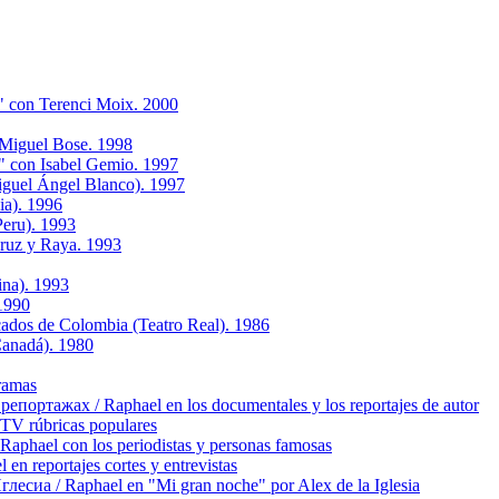
" con Terenci Moix. 2000
 Miguel Bose. 1998
" con Isabel Gemio. 1997
iguel Ángel Blanco). 1997
ia). 1996
eru). 1993
Cruz y Raya. 1993
ina). 1993
 1990
icados de Colombia (Teatro Real). 1986
Canadá). 1980
ramas
ортажах / Raphael en los documentales y los reportajes de autor
TV rúbricas populares
hael con los periodistas y personas famosas
 reportajes cortes y entrevistas
сиа / Raphael en "Mi gran noche" por Alex de la Iglesia