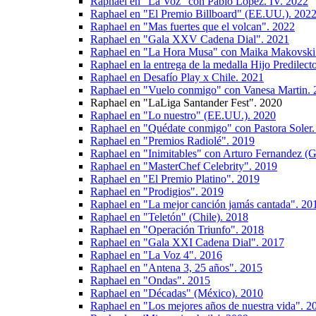
Raphael en "La Voz" con Pablo Lopez. IV. 2022
Raphael en "El Premio Billboard" (EE.UU.). 202
Raphael en "Mas fuertes que el volcan". 2022
Raphael en "Gala XXV Cadena Dial". 2021
Raphael en "La Hora Musa" con Maika Makovski
Raphael en la entrega de la medalla Hijo Predilec
Raphael en Desafío Play x Chile. 2021
Raphael en "Vuelo conmigo" con Vanesa Martin.
Raphael en "LaLiga Santander Fest". 2020
Raphael en "Lo nuestro" (EE.UU.). 2020
Raphael en "Quédate conmigo" con Pastora Soler.
Raphael en "Premios Radiolé". 2019
Raphael en "Inimitables" con Arturo Fernandez (G
Raphael en "MasterChef Celebrity". 2019
Raphael en "El Premio Platino". 2019
Raphael en "Prodigios". 2019
Raphael en "La mejor canción jamás cantada". 20
Raphael en "Teletón" (Chile). 2018
Raphael en "Operación Triunfo". 2018
Raphael en "Gala XXI Cadena Dial". 2017
Raphael en "La Voz 4". 2016
Raphael en "Antena 3, 25 años". 2015
Raphael en "Ondas". 2015
Raphael en "Décadas" (México). 2010
Raphael en "Los mejores años de nuestra vida". 2