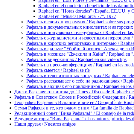
Raphael en "Lola Flores y Sevillanas" (EE.UU.).
Raphael en el concierto a beneficio de los damnif
Raphael en "Horas doradas" (España, EE.UU. y 
Raphael en "Musical Mallorca-77". 1977
Рафаэль о своих программах / Raphael sobre sus prog
Рафаэль в документальных кинолентах и авторских реп
Рафаэль в популярных телерубриках / Raphael en las 
Рафаэль с журналистами и известными персонами / Rap
Рафаэль в коротких репортажах и интервью / Raphael en
Рафаэль в фильме "Убойный огонек" Алекса де ла Игле
Рафаэль в мюзикле "Джекилл и Хайд" / Raphael en "J
Рафаэль в видеоклипах / Raphael en sus videoclips
Рафаэль на пресс-конференциях / Raphael en las rueda
Рафаэль смеется / Raphael se ríe
Рафаэль в телевизионных конкурсах / Raphael en tele
Рафаэль рассказывает о себе на радиоканалах / Raphael
Рафаэль в архивах его поклонников / Raphael en los ar
Диски Рафаэля: от винила до iTunes / Discos de Raphael: desd
Рафаэль в Советском Союзе и Российской Федерации / Rapha
География Рафаэля в Испании и вне ее / Geografía de Rapha
Семья Рафаэля и те, кто рядом с ним / La familia de Raphael 
Редакционный совет "Вива Рафаэль!" / El consejo de la red
Ведущие авторы "Вива Рафаэль!" / Los autores principales d
Наши друзья / Nuestros amigos