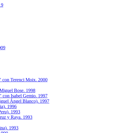
19
009
" con Terenci Moix. 2000
 Miguel Bose. 1998
" con Isabel Gemio. 1997
iguel Ángel Blanco). 1997
ia). 1996
eru). 1993
Cruz y Raya. 1993
ina). 1993