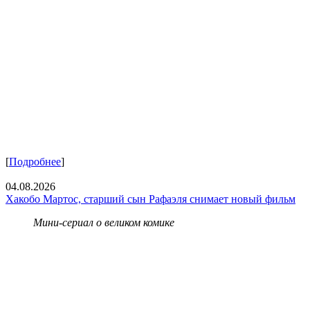
[
Подробнее
]
04.08.2026
Хакобо Мартос, старший сын Рафаэля снимает новый фильм
Мини-сериал о великом комике