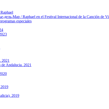
 Raphael
ль-Мар / Raphael en el Festival Internacional de la Canción de Vi
rogramas especiales
24
 2023
2
. 2021
to de Andalucia. 2021
 2020
 2019
alicia). 2019