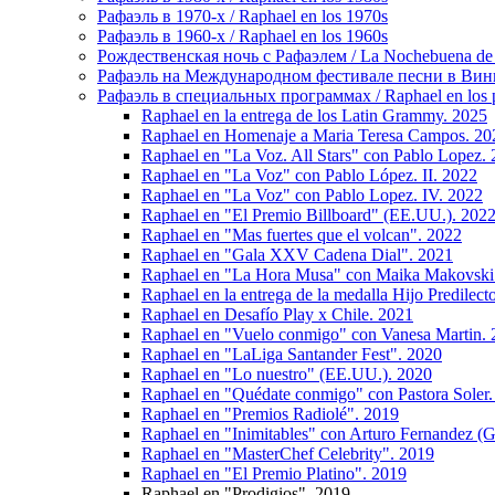
Рафаэль в 1970-х / Raphael en los 1970s
Рафаэль в 1960-х / Raphael en los 1960s
Рождественская ночь с Рафаэлем / La Nochebuena de
Рафаэль на Международном фестивале песни в Винье-де
Рафаэль в специальных программах / Raphael en los p
Raphael en la entrega de los Latin Grammy. 2025
Raphael en Homenaje a Maria Teresa Campos. 20
Raphael en "La Voz. All Stars" con Pablo Lopez.
Raphael en "La Voz" con Pablo López. II. 2022
Raphael en "La Voz" con Pablo Lopez. IV. 2022
Raphael en "El Premio Billboard" (EE.UU.). 202
Raphael en "Mas fuertes que el volcan". 2022
Raphael en "Gala XXV Cadena Dial". 2021
Raphael en "La Hora Musa" con Maika Makovski
Raphael en la entrega de la medalla Hijo Predilec
Raphael en Desafío Play x Chile. 2021
Raphael en "Vuelo conmigo" con Vanesa Martin.
Raphael en "LaLiga Santander Fest". 2020
Raphael en "Lo nuestro" (EE.UU.). 2020
Raphael en "Quédate conmigo" con Pastora Soler.
Raphael en "Premios Radiolé". 2019
Raphael en "Inimitables" con Arturo Fernandez (G
Raphael en "MasterChef Celebrity". 2019
Raphael en "El Premio Platino". 2019
Raphael en "Prodigios". 2019