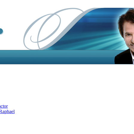
actor
 Raphael