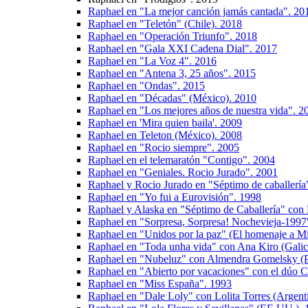
Raphael en "La mejor canción jamás cantada". 20
Raphael en "Teletón" (Chile). 2018
Raphael en "Operación Triunfo". 2018
Raphael en "Gala XXI Cadena Dial". 2017
Raphael en "La Voz 4". 2016
Raphael en "Antena 3, 25 años". 2015
Raphael en "Ondas". 2015
Raphael en "Décadas" (México). 2010
Raphael en "Los mejores años de nuestra vida". 2
Raphael en 'Mira quien baila'. 2009
Raphael en Teleton (México). 2008
Raphael en "Rocio siempre". 2005
Raphael en el telemaratón "Contigo". 2004
Raphael en "Geniales. Rocio Jurado". 2001
Raphael y Rocio Jurado en "Séptimo de caballería
Raphael en "Yo fui a Eurovisión". 1998
Raphael y Alaska en "Séptimo de Caballería" con
Raphael en "Sorpresa, Sorpresa! Nochevieja-1997
Raphael en "Unidos por la paz" (El homenaje a M
Raphael en "Toda unha vida" con Ana Kiro (Galic
Raphael en "Nubeluz" con Almendra Gomelsky (P
Raphael en "Abierto por vacaciones" con el dúo 
Raphael en "Miss España". 1993
Raphael en "Dale Loly" con Lolita Torres (Argent