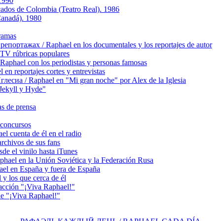
 1990
icados de Colombia (Teatro Real). 1986
Canadá). 1980
ramas
ортажах / Raphael en los documentales y los reportajes de autor
TV rúbricas populares
hael con los periodistas y personas famosas
 reportajes cortes y entrevistas
сиа / Raphael en "Mi gran noche" por Alex de la Iglesia
ekyll y Hyde"
s de prensa
concursos
 cuenta de él en el radio
chivos de sus fans
e el vinilo hasta iTunes
el en la Unión Soviética y la Federación Rusa
el en España y fuera de España
y los que cerca de él
acción "¡Viva Raphael!"
e "¡Viva Raphael!"