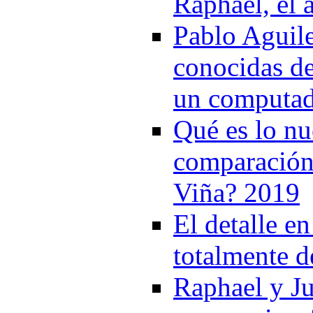
Raphael, el a
Pablo Aguile
conocidas d
un computad
Qué es lo n
comparación 
Viña? 2019
El detalle e
totalmente d
Raphael y Ju