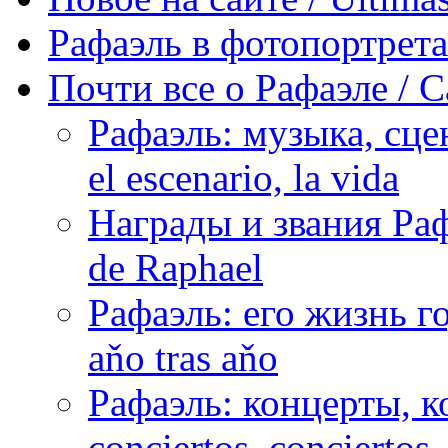
Рафаэль в фотопортретах 
Почти все о Рафаэле / C
Рафаэль: музыка, сцен
el escenario, la vida
Награды и звания Раф
de Raphael
Рафаэль: его жизнь го
aňo tras aňo
Рафаэль: концерты, ко
conciertos, сonciertos, 