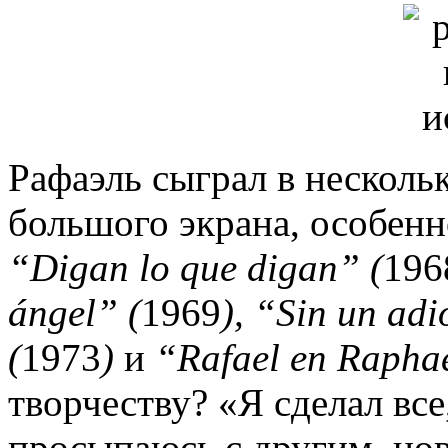
Рафаэль сыграл в несколь
большого экрана, особенн
“Digan lo que digan” (
196
ángel” (
1969
), “Sin un adi
(
1973
)
и
“Rafael en Raphae
творчеству? «Я сделал все
просыпаюсь с другим, но