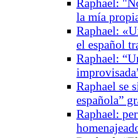
Raphael: "No
la mía propi
Raphael: «Un
el español t
Raphael: “U
improvisada
Raphael se s
española” gr
Raphael: per
homenajeado