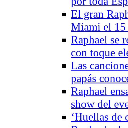
por toda Es
El gran Rapha
Miami el 15 
Raphael se r
con toque el
Las cancione
papás conoc
Raphael ensa
show del ev
‘Huellas de e