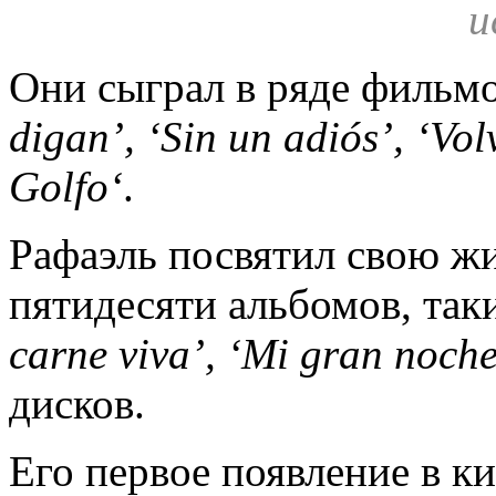
Они сыграл в ряде фильмов
digan’, ‘Sin un adiós’, ‘Vol
Golfo‘
.
Рафаэль посвятил свою жи
пятидесяти альбомов, так
carne
viva
’, ‘
Mi
gran
noch
дисков.
Его первое появление в ки