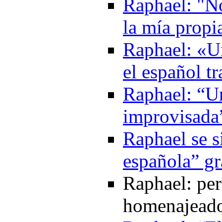
Raphael: "No
la mía propi
Raphael: «Un
el español t
Raphael: “U
improvisada
Raphael se s
española” gr
Raphael: per
homenajeado