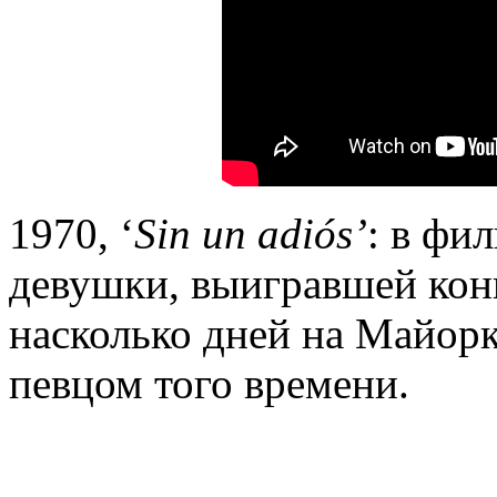
1970, ‘
Sin
un
adi
ó
s
’
: в фи
девушки, выигравшей кон
насколько дней на Майор
певцом того времени.