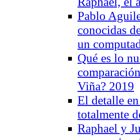
Raphael, el a
Pablo Aguile
conocidas d
un computad
Qué es lo n
comparación 
Viña? 2019
El detalle e
totalmente d
Raphael y Ju