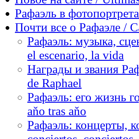
Рафаэль в фотопортретах 
Почти все о Рафаэле / C
Рафаэль: музыка, сцен
el escenario, la vida
Награды и звания Раф
de Raphael
Рафаэль: его жизнь го
aňo tras aňo
Рафаэль: концерты, ко
conciertos, сonciertos, 