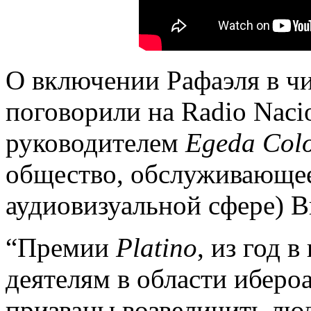
О включении Рафаэля в ч
поговорили на Radio Nacio
руководителем
Egeda
Col
общество, обслуживающе
аудиовизуальной сфере) В
“Премии
Platino
, из год 
деятелям в области иберо
призваны возвеличить лю