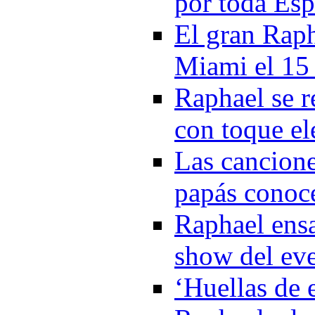
por toda Es
El gran Rapha
Miami el 15 
Raphael se r
con toque el
Las cancione
papás conoc
Raphael ensa
show del ev
‘Huellas de e