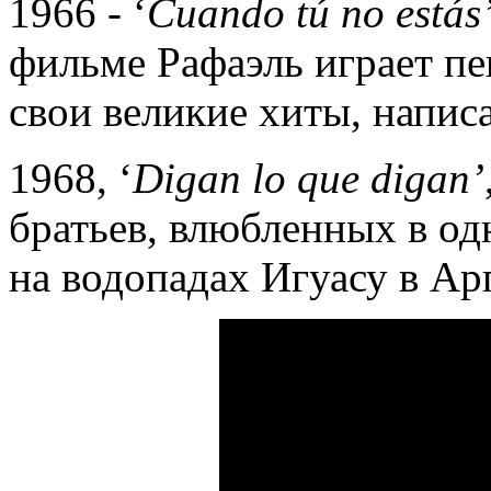
1966 - ‘
Cuando
tú
no
está
s
фильме Рафаэль играет пе
свои великие хиты, напи
1968, ‘
Digan
lo
que
digan
’
братьев, влюбленных в о
на водопадах Игуасу в Ар