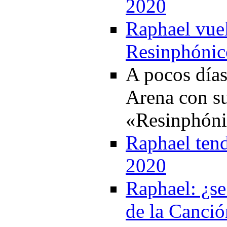
2020
Raphael vuel
Resinphónic
A pocos días
Arena con su
«Resinphóni
Raphael tend
2020
Raphael: ¿se
de la Canci