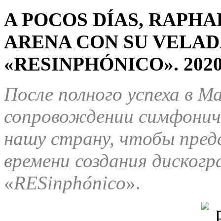
A POCOS DÍAS, RAPH
ARENA CON SU VELAD
«RESINPHÓNICO». 202
После полного успеха в М
сопровождении симфониче
нашу страну, чтобы пред
времени создания дискогр
«
RESinph
ó
nico
».