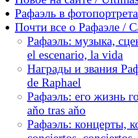
Рафаэль в фотопортретах 
Почти все о Рафаэле / C
Рафаэль: музыка, сцен
el escenario, la vida
Награды и звания Раф
de Raphael
Рафаэль: его жизнь го
aňo tras aňo
Рафаэль: концерты, ко
conciertos, сonciertos, 