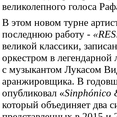
великолепного голоса Раф
В этом новом турне артис
последнюю работу -
«
RES
великой классики, запис
оркестром в легендарной
с музыкантом Лукасом Вид
аранжировщика. В годовщ
опубликовал «
Sinph
ó
nico
который объединяет два 
представленных в 2015 и 