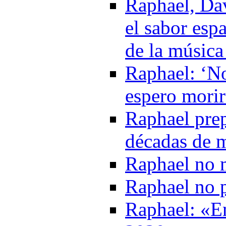
Raphael, Dav
el sabor esp
de la música
Raphael: ‘N
espero mori
Raphael pre
décadas de 
Raphael no m
Raphael no p
Raphael: «En