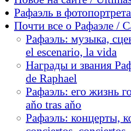
Рафаэль в фотопортретах 
Почти все о Рафаэле / C
Рафаэль: музыка, сцен
el escenario, la vida
Награды и звания Раф
de Raphael
Рафаэль: его жизнь го
aňo tras aňo
Рафаэль: концерты, ко
conciertos, сonciertos, 