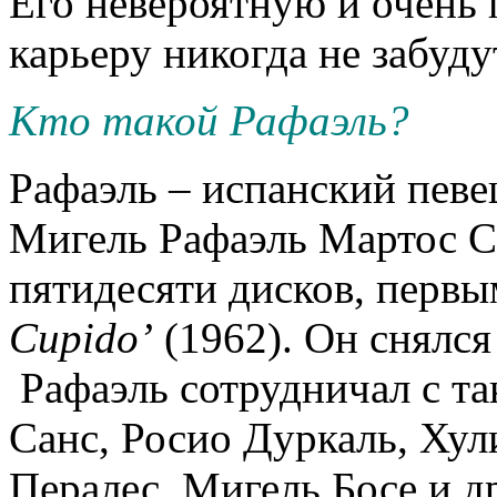
Его невероятную и очень
карьеру никогда не забуд
Кто такой Рафаэль?
Рафаэль – испанский певе
Мигель Рафаэль Мартос С
пятидесяти дисков, первы
Cupido’
(1962). Он снялся
Рафаэль сотрудничал с та
Санс, Росио Дуркаль, Хул
Пералес, Мигель Босе и д