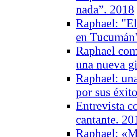
nada”. 2018
Raphael: "E
en Tucumán"
Raphael com
una nueva gi
Raphael: una
por sus éxit
Entrevista c
cantante. 20
Raphael: «M