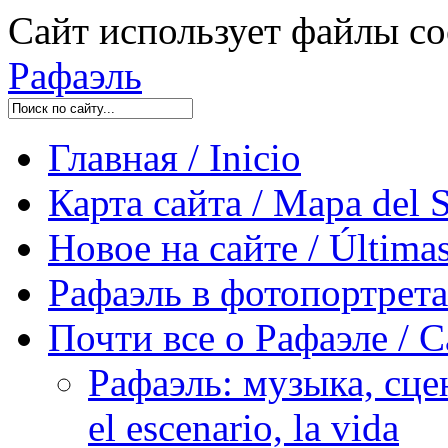
Сайт использует файлы co
Рафаэль
Главная / Inicio
Карта сайта / Mapa del S
Новое на сайте / Últimas
Рафаэль в фотопортретах 
Почти все о Рафаэле / C
Рафаэль: музыка, сцен
el escenario, la vida