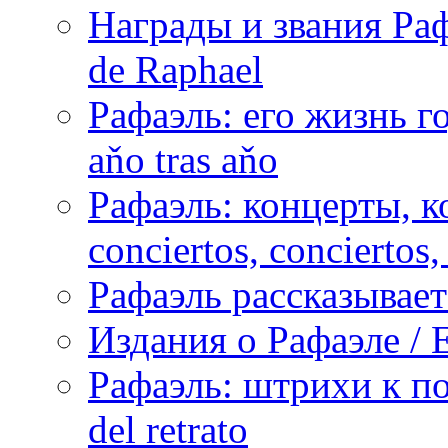
Награды и звания Раф
de Raphael
Рафаэль: его жизнь го
aňo tras aňo
Рафаэль: концерты, ко
conciertos, сonciertos, 
Рафаэль рассказывает 
Издания о Рафаэле / E
Рафаэль: штрихи к пор
del retrato