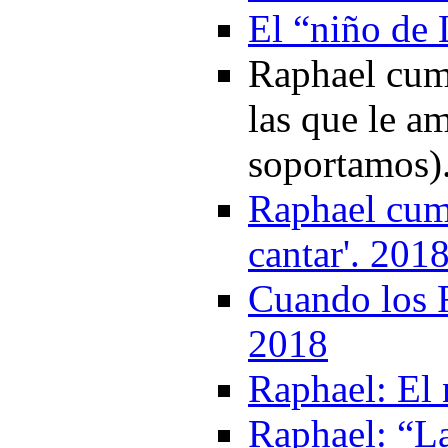
El “niño de 
Raphael cump
las que le a
soportamos)
Raphael cum
cantar'. 201
Cuando los F
2018
Raphael: El
Raphael: “La