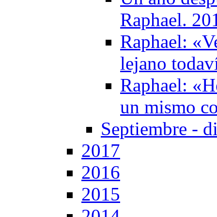
Raphael. 20
Raphael: «V
lejano todav
Raphael: «He
un mismo co
Septiembre - d
2017
2016
2015
2014