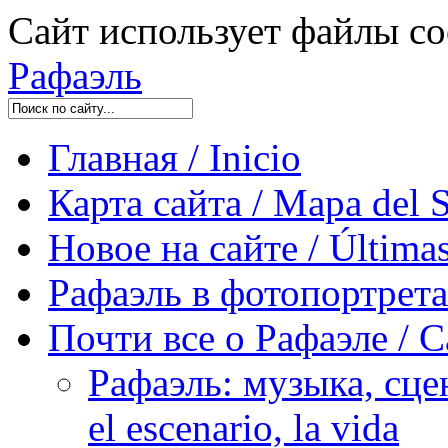
Сайт использует файлы co
Рафаэль
Главная / Inicio
Карта сайта / Mapa del S
Новое на сайте / Últimas
Рафаэль в фотопортретах 
Почти все о Рафаэле / C
Рафаэль: музыка, сцен
el escenario, la vida