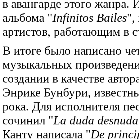
в авангарде этого жанра. 
альбома "
Infinitos
Bailes
",
артистов, работающим в с
В итоге было написано ч
музыкальных произведений
создании в качестве автор
Энрике Бунбури, известны
рока. Для исполнителя пе
сочинил "
La
duda
desnuda
Канту написала "
De
princ