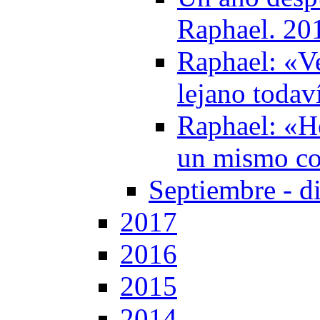
Raphael. 20
Raphael: «V
lejano todav
Raphael: «He
un mismo co
Septiembre - d
2017
2016
2015
2014