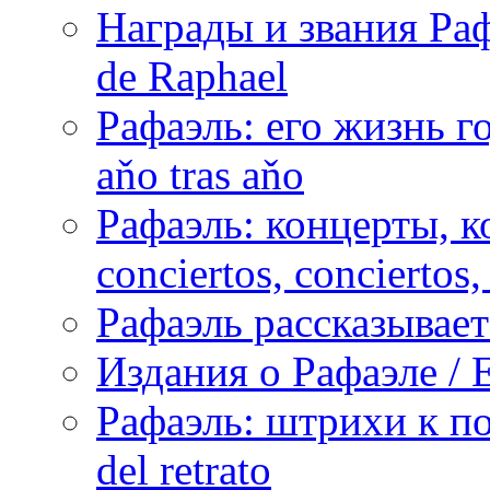
Награды и звания Раф
de Raphael
Рафаэль: его жизнь го
aňo tras aňo
Рафаэль: концерты, ко
conciertos, сonciertos, 
Рафаэль рассказывает 
Издания о Рафаэле / E
Рафаэль: штрихи к пор
del retrato