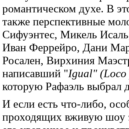
романтическом духе. В эт
также перспективные мол
Сифуэнтес, Микель Исаль,
Иван Феррейро, Дани Мар
Росален, Вирхиния Маэстр
написавший "
Igual
" (
Loc
которую Рафаэль выбрал д
И если есть что-либо, осо
проходящих вживую шоу эт