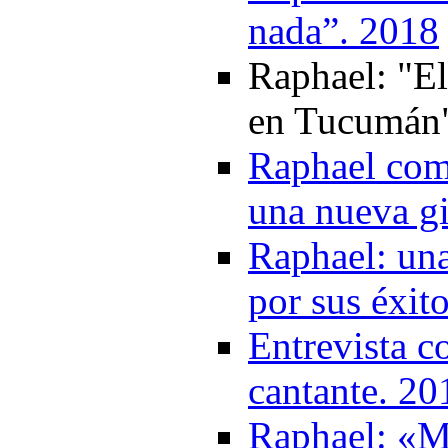
nada”. 2018
Raphael: "E
en Tucumán"
Raphael com
una nueva gi
Raphael: una
por sus éxit
Entrevista c
cantante. 20
Raphael: «M