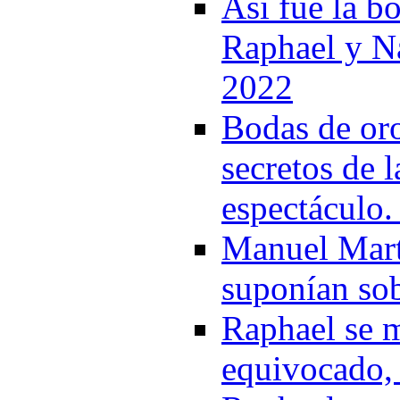
Así fue la b
Raphael y Na
2022
Bodas de oro
secretos de l
espectáculo.
Manuel Mart
suponían so
Raphael se m
equivocado, 