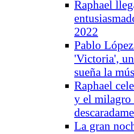
Raphael lleg
entusiasmado
2022
Pablo López 
'Victoria', 
sueña la mús
Raphael cele
y el milagro
descaradamen
La gran noch