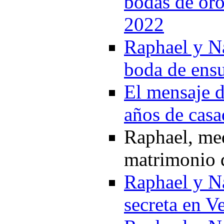
bodas de oro:
2022
Raphael y Na
boda de ens
El mensaje d
años de casa
Raphael, med
matrimonio q
Raphael y Na
secreta en V