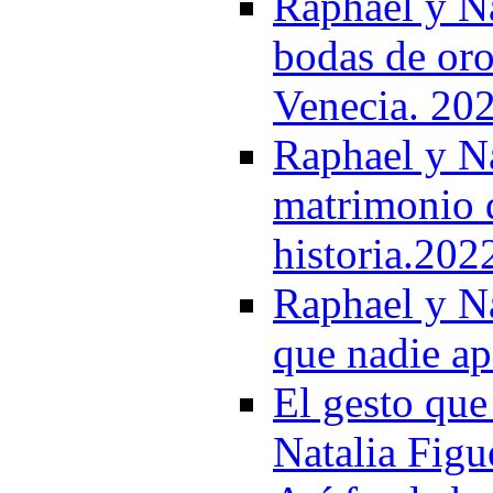
Raphael y Na
bodas de oro:
Venecia. 20
Raphael y Na
matrimonio q
historia.202
Raphael y Na
que nadie ap
El gesto que
Natalia Figu