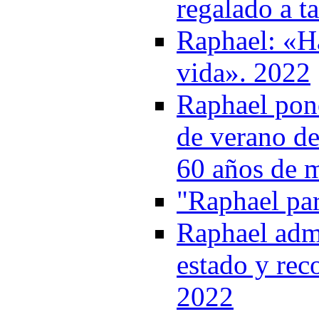
regalado a t
Raphael: «Ha
vida». 2022
Raphael pone
de verano de
60 años de 
"Raphael par
Raphael admi
estado y rec
2022