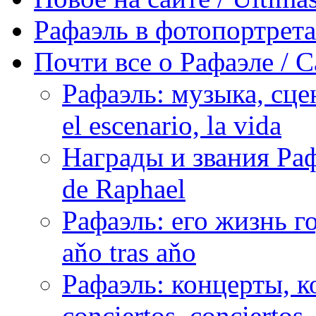
Рафаэль в фотопортретах 
Почти все о Рафаэле / C
Рафаэль: музыка, сцен
el escenario, la vida
Награды и звания Раф
de Raphael
Рафаэль: его жизнь го
aňo tras aňo
Рафаэль: концерты, ко
conciertos, сonciertos, 