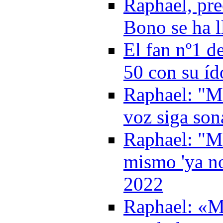
Raphael, pre
Bono se ha l
El fan nº1 d
50 con su í
Raphael: "M
voz siga son
Raphael: "Me
mismo 'ya no
2022
Raphael: «Me