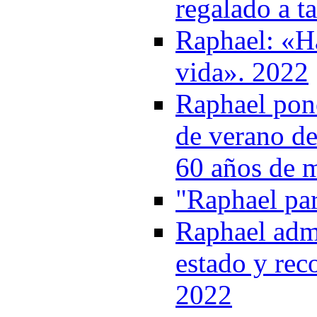
regalado a t
Raphael: «Ha
vida». 2022
Raphael pone
de verano de
60 años de 
"Raphael par
Raphael admi
estado y rec
2022