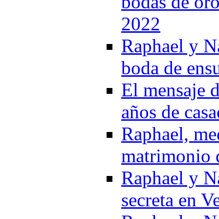
bodas de oro:
2022
Raphael y Na
boda de ens
El mensaje d
años de casa
Raphael, med
matrimonio q
Raphael y Na
secreta en V