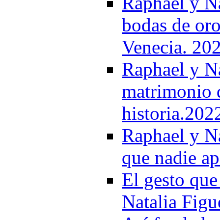
Raphael y Na
bodas de oro:
Venecia. 20
Raphael y Na
matrimonio q
historia.202
Raphael y Na
que nadie ap
El gesto que
Natalia Figu