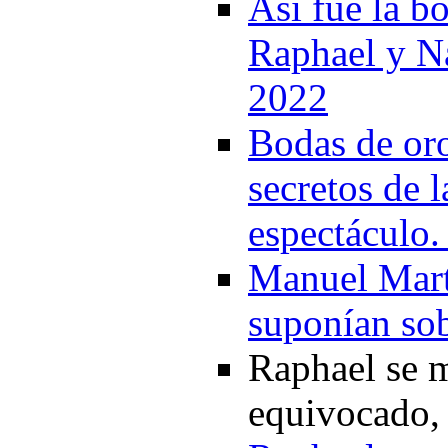
Así fue la b
Raphael y Na
2022
Bodas de oro
secretos de l
espectáculo.
Manuel Mart
suponían so
Raphael se m
equivocado, 