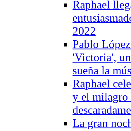
Raphael lleg
entusiasmado
2022
Pablo López 
'Victoria', 
sueña la mús
Raphael cele
y el milagro
descaradamen
La gran noch