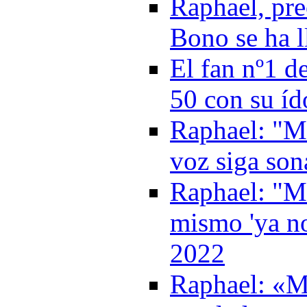
Raphael, pre
Bono se ha l
El fan nº1 d
50 con su í
Raphael: "M
voz siga son
Raphael: "Me
mismo 'ya no
2022
Raphael: «Me