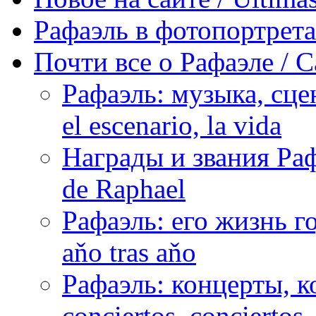
Рафаэль в фотопортретах 
Почти все о Рафаэле / C
Рафаэль: музыка, сцен
el escenario, la vida
Награды и звания Раф
de Raphael
Рафаэль: его жизнь го
aňo tras aňo
Рафаэль: концерты, ко
conciertos, сonciertos, 