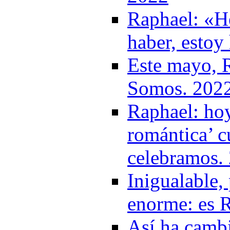
Raphael: «He
haber, esto
Este mayo, R
Somos. 202
Raphael: hoy
romántica’ c
celebramos.
Inigualable, 
enorme: es R
Así ha cambi