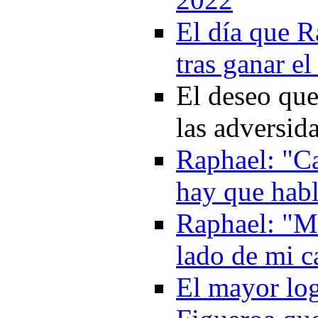
El día que R
tras ganar e
El deseo que
las adversid
Raphael: "Can
hay que hab
Raphael: "Me
lado de mi c
El mayor log