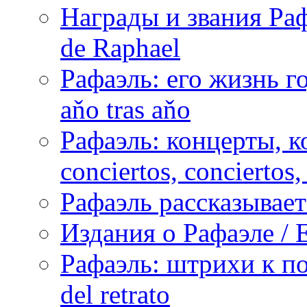
Награды и звания Раф
de Raphael
Рафаэль: его жизнь го
aňo tras aňo
Рафаэль: концерты, ко
conciertos, сonciertos, 
Рафаэль рассказывает 
Издания о Рафаэле / E
Рафаэль: штрихи к пор
del retrato