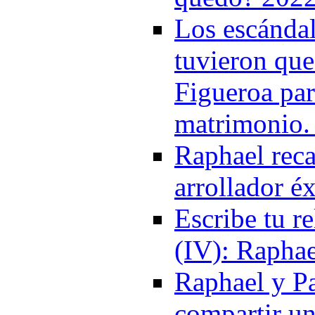
Los escánda
tuvieron que
Figueroa par
matrimonio.
Raphael reca
arrollador é
Escribe tu r
(IV): Raphae
Raphael y Pa
compartir un