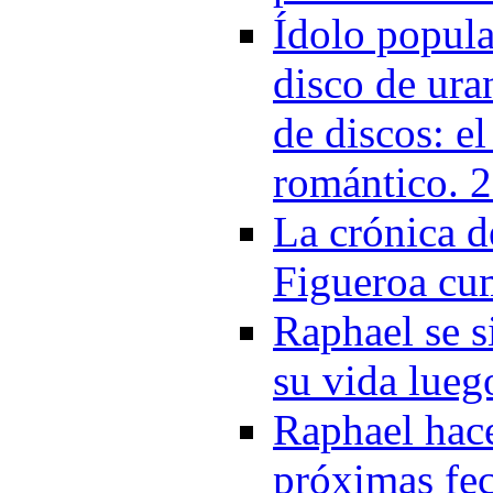
Ídolo popula
disco de ura
de discos: e
romántico. 
La crónica d
Figueroa cu
Raphael se s
su vida lueg
Raphael hace
próximas fe