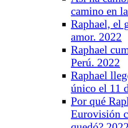
camino en la
Raphael, el 
amor. 2022
Raphael cump
Perú. 2022
Raphael lleg
único el 11
Por qué Raph
Eurovisión 
quedó? 202