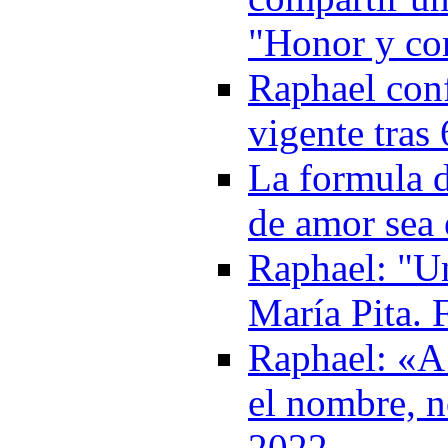
"Honor y co
Raphael conf
vigente tras
La formula d
de amor sea 
Raphael: "U
María Pita.
Raphael: «A
el nombre, n
2022