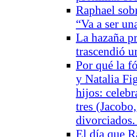
Raphael sobr
“Va a ser un
La hazaña pr
trascendió u
Por qué la f
y Natalia Fi
hijos: celeb
tres (Jacobo
divorciados
El día que R