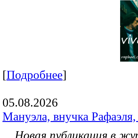
[
Подробнее
]
05.08.2026
Мануэла, внучка Рафаэля,
Новая публикация в жу