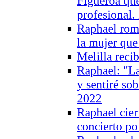
Figueroa que
profesional.
Raphael romp
la mujer que
Melilla reci
Raphael: "La
y sentiré so
2022
Raphael cie
concierto po