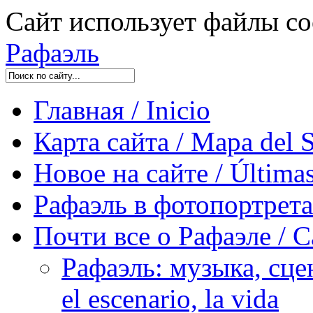
Сайт использует файлы co
Рафаэль
Главная / Inicio
Карта сайта / Mapa del S
Новое на сайте / Últimas
Рафаэль в фотопортретах 
Почти все о Рафаэле / C
Рафаэль: музыка, сцен
el escenario, la vida