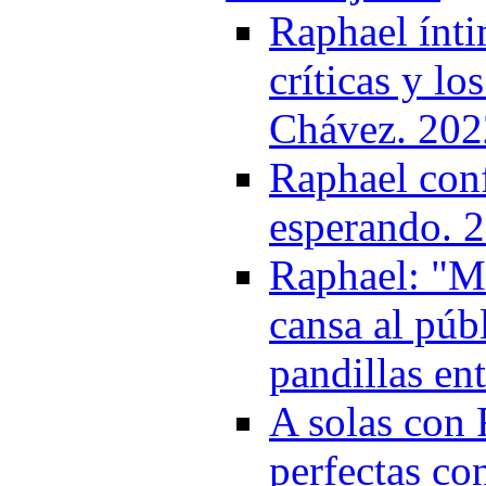
Raphael ínti
críticas y l
Chávez. 202
Raphael conf
esperando. 
Raphael: "M
cansa al púb
pandillas en
A solas con 
perfectas co