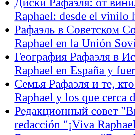
Диски Рафаэля: от винил
Raphael: desde el vinilo 
Рафаэль в Советском С
Raphael en la Unión Sovi
География Рафаэля в Исп
Raphael en España y fue
Семья Рафаэля и те, кто
Raphael y los que cerca d
Редакционный совет "Вив
redacción "¡Viva Raphael