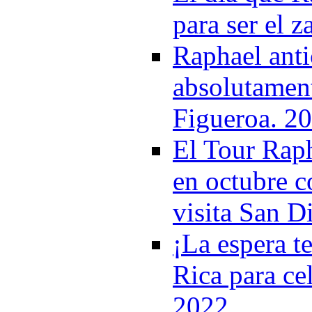
para ser el 
Raphael anti
absolutament
Figueroa. 2
El Tour Raph
en octubre c
visita San D
¡La espera t
Rica para ce
2022