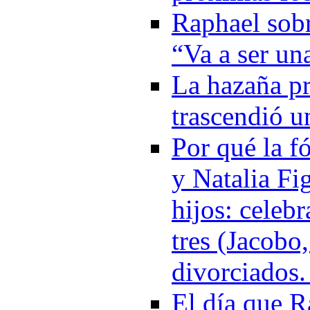
Raphael sobr
“Va a ser un
La hazaña pr
trascendió u
Por qué la f
y Natalia Fi
hijos: celeb
tres (Jacobo
divorciados
El día que R