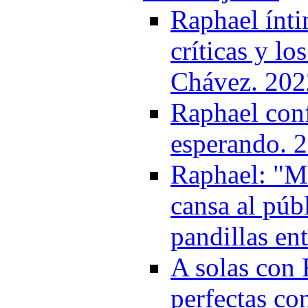
Raphael ínti
críticas y l
Chávez. 202
Raphael conf
esperando. 
Raphael: "M
cansa al púb
pandillas en
A solas con 
perfectas co