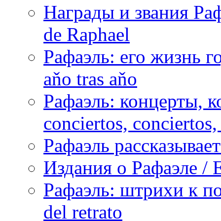
Награды и звания Раф
de Raphael
Рафаэль: его жизнь го
aňo tras aňo
Рафаэль: концерты, ко
conciertos, сonciertos, 
Рафаэль рассказывает 
Издания о Рафаэле / E
Рафаэль: штрихи к пор
del retrato