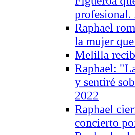
Figueroa que
profesional.
Raphael romp
la mujer que
Melilla reci
Raphael: "La
y sentiré so
2022
Raphael cie
concierto po