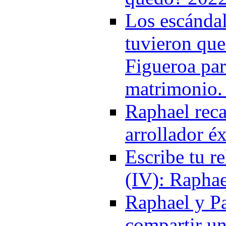
Los escánda
tuvieron que
Figueroa par
matrimonio.
Raphael reca
arrollador é
Escribe tu r
(IV): Raphae
Raphael y Pa
compartir un