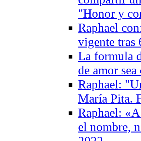
"Honor y co
Raphael conf
vigente tras
La formula d
de amor sea 
Raphael: "U
María Pita.
Raphael: «A
el nombre, n
2022