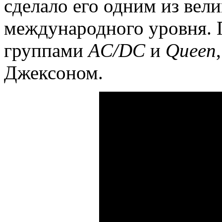
сделало его одним из вел
международного уровня. П
группами
AC/DC
и
Queen
Джексоном.