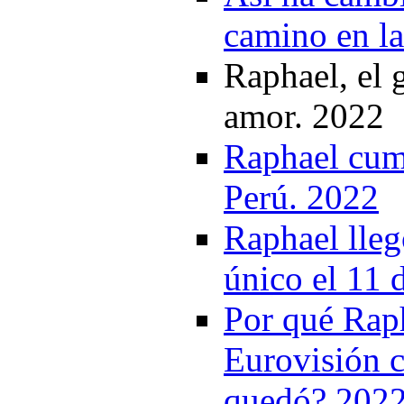
camino en la
Raphael, el 
amor. 2022
Raphael cump
Perú. 2022
Raphael lleg
único el 11
Por qué Raph
Eurovisión 
quedó? 202