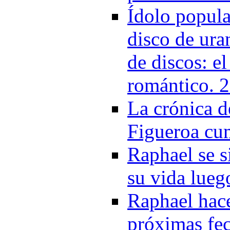
Ídolo popula
disco de ura
de discos: e
romántico. 
La crónica d
Figueroa cu
Raphael se s
su vida lueg
Raphael hace
próximas fe