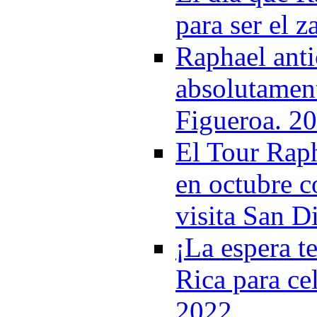
para ser el 
Raphael anti
absolutament
Figueroa. 2
El Tour Raph
en octubre c
visita San D
¡La espera t
Rica para ce
2022