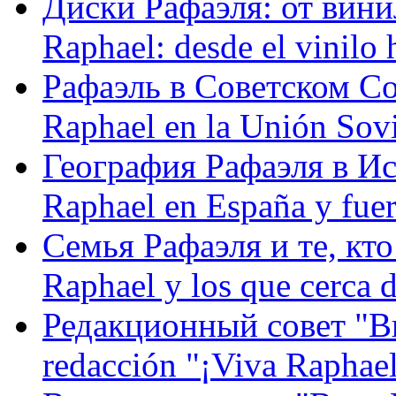
Диски Рафаэля: от винил
Raphael: desde el vinilo 
Рафаэль в Советском С
Raphael en la Unión Sovi
География Рафаэля в Исп
Raphael en España y fue
Семья Рафаэля и те, кто
Raphael y los que cerca d
Редакционный совет "Вив
redacción "¡Viva Raphael