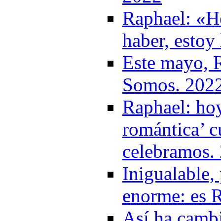
Raphael: «He
haber, esto
Este mayo, R
Somos. 202
Raphael: hoy
romántica’ c
celebramos.
Inigualable, 
enorme: es R
Así ha cambi