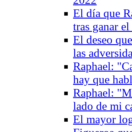
El día que R
tras ganar e
El deseo que
las adversid
Raphael: "Can
hay que hab
Raphael: "Me
lado de mi c
El mayor log