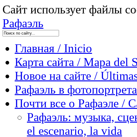
Сайт использует файлы co
Рафаэль
Главная / Inicio
Карта сайта / Mapa del S
Новое на сайте / Últimas
Рафаэль в фотопортретах 
Почти все о Рафаэле / C
Рафаэль: музыка, сцен
el escenario, la vida