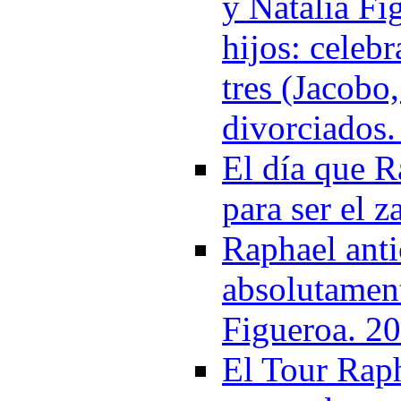
y Natalia Fi
hijos: celeb
tres (Jacobo
divorciados
El día que R
para ser el 
Raphael anti
absolutament
Figueroa. 2
El Tour Raph