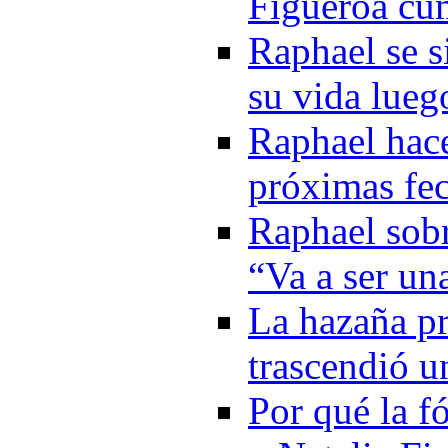
Figueroa cu
Raphael se s
su vida lueg
Raphael hace
próximas fe
Raphael sobr
“Va a ser un
La hazaña pr
trascendió u
Por qué la f