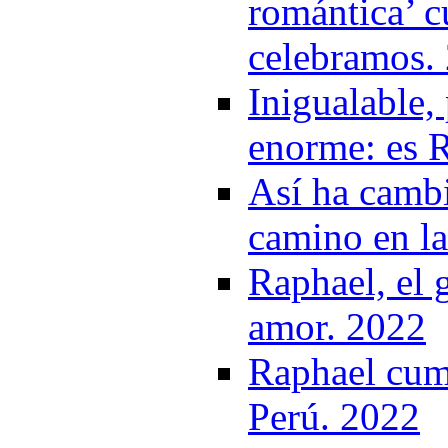
romántica’ c
celebramos.
Inigualable, 
enorme: es R
Así ha cambi
camino en la
Raphael, el 
amor. 2022
Raphael cump
Perú. 2022