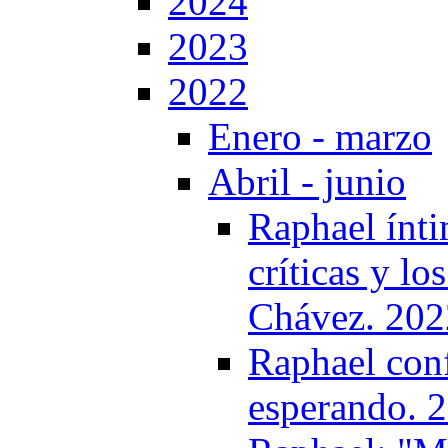
2024
2023
2022
Enero - marzo
Abril - junio
Raphael ínti
críticas y l
Chávez. 202
Raphael conf
esperando. 