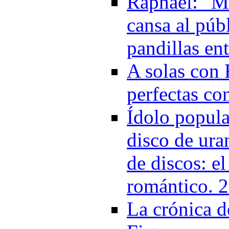
Raphael: "M
cansa al púb
pandillas en
A solas con 
perfectas co
Ídolo popula
disco de ura
de discos: e
romántico. 
La crónica d