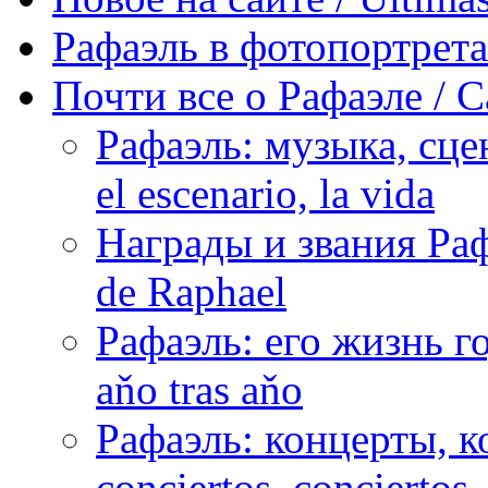
Рафаэль в фотопортретах 
Почти все о Рафаэле / C
Рафаэль: музыка, сцен
el escenario, la vida
Награды и звания Раф
de Raphael
Рафаэль: его жизнь го
aňo tras aňo
Рафаэль: концерты, ко
conciertos, сonciertos, 