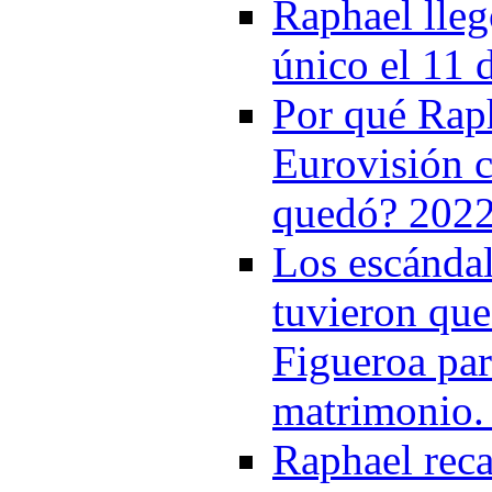
Raphael lleg
único el 11
Por qué Raph
Eurovisión 
quedó? 202
Los escánda
tuvieron que
Figueroa par
matrimonio.
Raphael reca