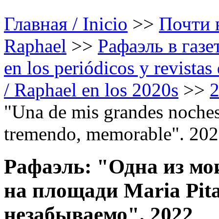
Главная / Inicio
>>
Почти в
Raphael
>>
Рафаэль в газе
en los periódicos y revista
/ Raphael en los 2020s
>>
"Una de mis grandes noches
tremendo, memorable". 20
Рафаэль: "Одна из мо
на площади Maria Pit
незабываемо". 2022