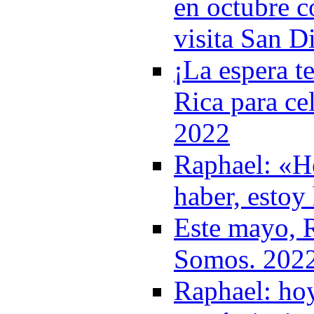
en octubre c
visita San D
¡La espera t
Rica para ce
2022
Raphael: «He
haber, esto
Este mayo, R
Somos. 202
Raphael: hoy