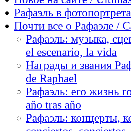
Рафаэль в фотопортретах 
Почти все о Рафаэле / C
Рафаэль: музыка, сцен
el escenario, la vida
Награды и звания Раф
de Raphael
Рафаэль: его жизнь го
aňo tras aňo
Рафаэль: концерты, ко
conciertos, сonciertos, 