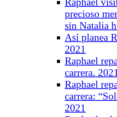
Raphael visi
precioso men
sin Natalia 
Así planea R
2021
Raphael rep
carrera. 202
Raphael rep
carrera: “So
2021