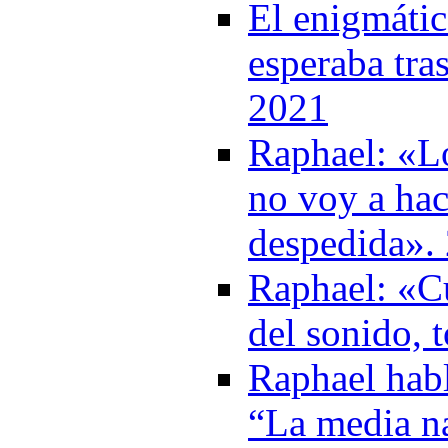
El enigmáti
esperaba tra
2021
Raphael: «L
no voy a hac
despedida».
Raphael: «Cu
del sonido, 
Raphael hab
“La media na