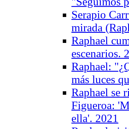
"Seguimos pa
Serapio Carr
mirada (Rap
Raphael cump
escenarios. 
Raphael: "¿Q
más luces q
Raphael se r
Figueroa: 'M
ella'. 2021