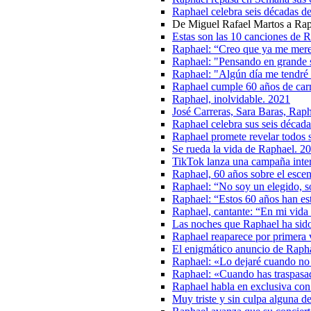
Raphael celebra seis décadas de
De Miguel Rafael Martos a Raph
Estas son las 10 canciones de
Raphael: “Creo que ya me merez
Raphael: "Pensando en grande 
Raphael: "Algún día me tendré 
Raphael cumple 60 años de carre
Raphael, inolvidable. 2021
José Carreras, Sara Baras, Raph
Raphael celebra sus seis décadas
Raphael promete revelar todos s
Se rueda la vida de Raphael. 2
TikTok lanza una campaña inter
Raphael, 60 años sobre el esce
Raphael: “No soy un elegido, s
Raphael: “Estos 60 años han est
Raphael, cantante: “En mi vida
Las noches que Raphael ha sid
Raphael reaparece por primera 
El enigmático anuncio de Raphae
Raphael: «Lo dejaré cuando no 
Raphael: «Cuando has traspasad
Raphael habla en exclusiva co
Muy triste y sin culpa alguna d