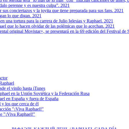
o en Mérida será "lo más de lo más" con "muchas canciones de antes, 
alo perenne y es nuestra culpa”. 2021
 sus conciertazos y la joyita que tiene preparada para sus fans. 2021
igan lo que digan. 2021
n una tortura para la carrera de Julio Iglesias y Raphael. 2021
ael que lo hacen olvidar de las polémicas que lo acechan. 2021
ntal original Movistar+, se presentará en la 69 edición del Festival de
actor
 Raphael
e el vinilo hasta iTunes
el en la Unión Soviética y la Federación Rusa
el en España y fuera de España
y los que cerca de él
acción "¡Viva Raphael!"
e "¡Viva Raphael!"