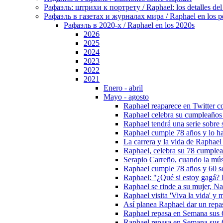
Рафаэль: штрихи к портрету / Raphael: los detalles del 
Рафаэль в газетах и журналах мира / Raphael en los pe
Рафаэль в 2020-х / Raphael en los 2020s
2026
2025
2024
2023
2022
2021
Enero - abril
Mayo - agosto
Raphael reaparece en Twitter co
Raphael celebra su cumpleaños c
Raphael tendrá una serie sobre
Raphael cumple 78 años y lo ha
La carrera y la vida de Raphael
Raphael, celebra su 78 cumplea
Serapio Carreño, cuando la mús
Raphael cumple 78 años y 60 so
Raphael: "¿Qué si estoy gagá? 
Raphael se rinde a su mujer, Nat
Raphael visita 'Viva la vida' y
Así planea Raphael dar un repa
Raphael repasa en Semana sus 6
Raphael repasa en Semana sus 