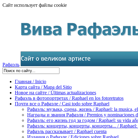
Сайт использует файлы cookie
Рафаэль
Главная / Inicio
Карта сайта / Mapa del Sitio
Новое на сайте / Últimas actualizaciones
Рафаэль в фотопортретах / Raphael en los fotoretratos
Почти все о Рафаэле / Casi todo sobre Raphael
Рафаэль: музыка, сцена, жизнь / Raphael: la musica, el 
Награды и звания Рафаэля / Premios y nominaciones d
Рафаэль: его жизнь год за годом / Raphael: su vida aňo
Рафаэль: концерты, концерты, концерты... / Raphael: con
Рафаэль рассказывает / Raphael cuenta
Издания о Рафаэле / Ediciones sobre Raphael