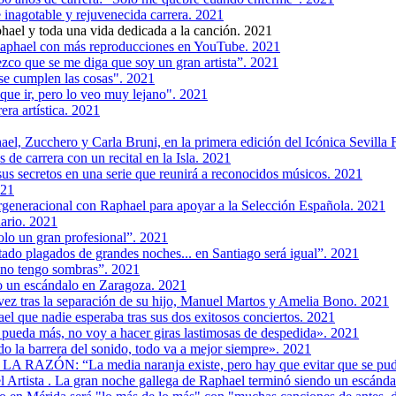
 inagotable y rejuvenecida carrera. 2021
ael y toda una vida dedicada a la canción. 2021
 Raphael con más reproducciones en YouTube. 2021
co que se me diga que soy un gran artista”. 2021
se cumplen las cosas". 2021
que ir, pero lo veo muy lejano". 2021
ra artística. 2021
ael, Zucchero y Carla Bruni, en la primera edición del Icónica Sevilla 
 de carrera con un recital en la Isla. 2021
us secretos en una serie que reunirá a reconocidos músicos. 2021
021
generacional con Raphael para apoyar a la Selección Española. 2021
nario. 2021
olo un gran profesional”. 2021
ado plagados de grandes noches... en Santiago será igual”. 2021
 no tengo sombras”. 2021
o un escándalo en Zaragoza. 2021
vez tras la separación de su hijo, Manuel Martos y Amelia Bono. 2021
l que nadie esperaba tras sus dos exitosos conciertos. 2021
pueda más, no voy a hacer giras lastimosas de despedida». 2021
o la barrera del sonido, todo va a mejor siempre». 2021
n LA RAZÓN: “La media naranja existe, pero hay que evitar que se pu
el Artista . La gran noche gallega de Raphael terminó siendo un escánda