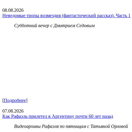
08.08.2026
Неведомые тропы возмездия (фантастический рассказ). Часть 1
Субботний вечер с Дмитрием Седовым
[
Подробнее
]
07.08.2026
Как Рафаэль прилетел в Аргентину почти 60 лет назад
Видеоархивы Рафаэля по пятницам с Татьяной Орловой