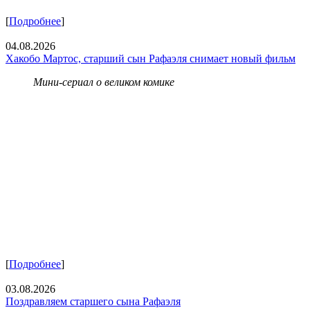
[
Подробнее
]
04.08.2026
Хакобо Мартос, старший сын Рафаэля снимает новый фильм
Мини-сериал о великом комике
[
Подробнее
]
03.08.2026
Поздравляем старшего сына Рафаэля