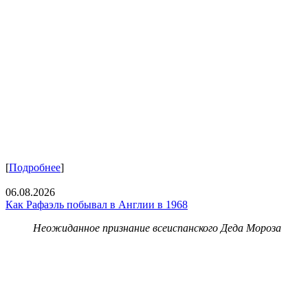
[
Подробнее
]
06.08.2026
Как Рафаэль побывал в Англии в 1968
Неожиданное признание всеиспанского Деда Мороза