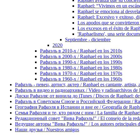
Raphael avanza que su conciert
Raphael: “Vivimos en un escánd
Raphael se emociona al desvelar
Raphael: Excesivo y exitoso, d
Los apodos que se convirtieron e
Los excesos en el éxito de Raph
'Raphaelismo', una serie docume
Septiembre - diciembre
2020
Рафаэль в 2010-х / Raphael en los 2010s
Рафаэль в 2000-х / Raphael en los 2000s
Рафаэль в 1990-х / Raphael en los 1990s
Рафаэль в 1980-х / Raphael en los 1980s
Рафаэль в 1970-х / Raphael en los 1970s
Рафаэль в 1960-х / Raphael en los 1960s
Рафаэль - певец, артист, актер / Raphael es cantante, artista, 
Рафаэль в видео и радиоархивах / Video y radioarchivos de
Диски Рафаэля: от винила до iTunes / Discos de Raphael: desd
Рафаэль в Советском Союзе и Российской Федерации / Rapha
География Рафаэля в Испании и вне ее / Geografía de Rapha
Семья Рафаэля и те, кто рядом с ним / La familia de Raphael 
Редакционный совет "Вива Рафаэль!" / El consejo de la red
Ведущие авторы "Вива Рафаэль!" / Los autores principales d
Наши друзья / Nuestros amigos