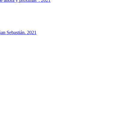
de ahora y próximas". 2021
 San Sebastián. 2021