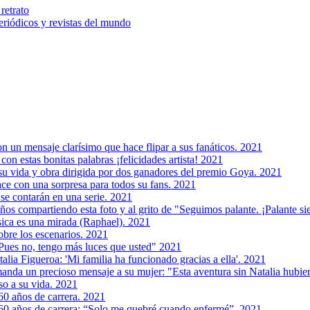
retrato
riódicos y revistas del mundo
n un mensaje clarísimo que hace flipar a sus fanáticos. 2021
on estas bonitas palabras ¡felicidades artista! 2021
 su vida y obra dirigida por dos ganadores del premio Goya. 2021
ce con una sorpresa para todos su fans. 2021
 se contarán en una serie. 2021
ños compartiendo esta foto y al grito de "Seguimos palante. ¡Palante s
ica es una mirada (Raphael). 2021
bre los escenarios. 2021
Pues no, tengo más luces que usted" 2021
alia Figueroa: 'Mi familia ha funcionado gracias a ella'. 2021
 manda un precioso mensaje a su mujer: "Esta aventura sin Natalia hubie
so a su vida. 2021
0 años de carrera. 2021
60 años de carrera: “Solo me quebré cuando enfermé”. 2021