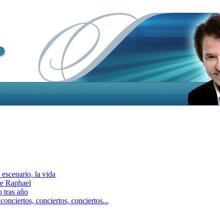
escenario, la vida
e Raphael
 tras aňo
ciertos, сonciertos, сonciertos...