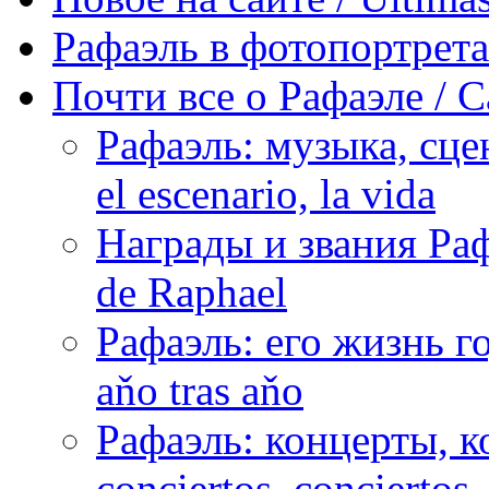
Рафаэль в фотопортретах 
Почти все о Рафаэле / C
Рафаэль: музыка, сцен
el escenario, la vida
Награды и звания Раф
de Raphael
Рафаэль: его жизнь го
aňo tras aňo
Рафаэль: концерты, ко
conciertos, сonciertos, 