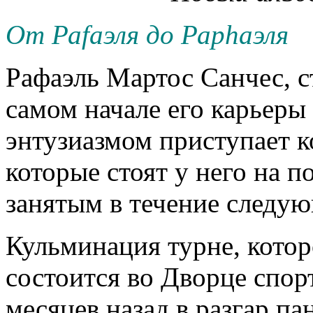
От Раfаэля до Раphаэля
Рафаэль Мартос Санчес,
самом начале его карьеры 
энтузиазмом приступает к
которые стоят у него на п
занятым в течение следую
Кульминация турне, котор
состоится во Дворце спор
месяцев назад в разгар п