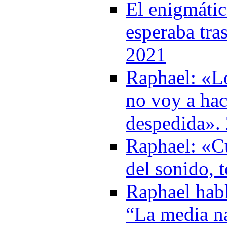
El enigmáti
esperaba tra
2021
Raphael: «L
no voy a hac
despedida».
Raphael: «Cu
del sonido, 
Raphael hab
“La media na