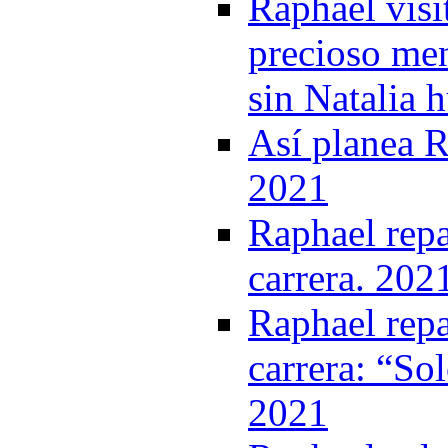
Raphael visi
precioso men
sin Natalia 
Así planea R
2021
Raphael rep
carrera. 202
Raphael rep
carrera: “So
2021