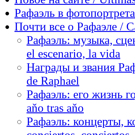
Рафаэль в фотопортретах 
Почти все о Рафаэле / C
Рафаэль: музыка, сцен
el escenario, la vida
Награды и звания Раф
de Raphael
Рафаэль: его жизнь го
aňo tras aňo
Рафаэль: концерты, ко
conciertos, сonciertos, 