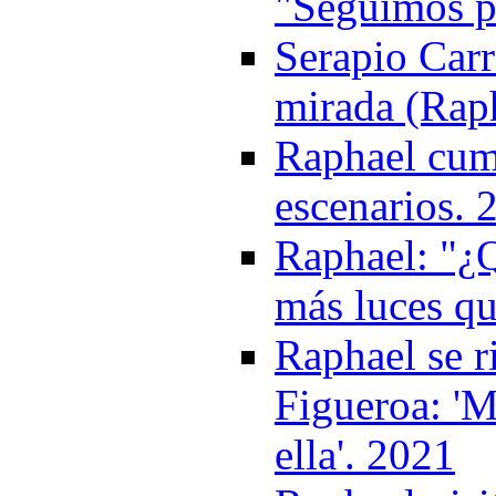
"Seguimos pa
Serapio Carr
mirada (Rap
Raphael cump
escenarios. 
Raphael: "¿Q
más luces q
Raphael se r
Figueroa: 'M
ella'. 2021