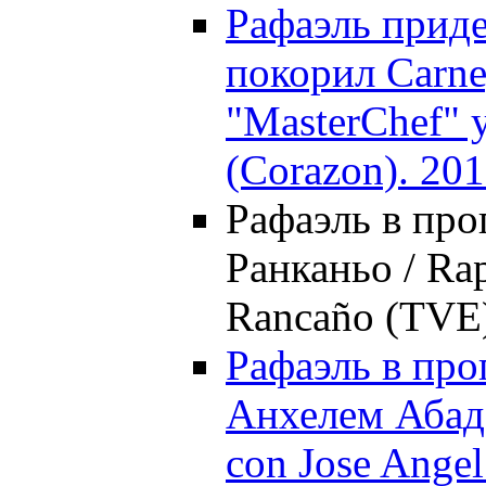
Рафаэль приде
покорил Carneg
"MasterChef" 
(Corazon). 20
Рафаэль в про
Ранканьо / Rap
Rancaño (TVE)
Рафаэль в про
Анхелем Абадо
con Jose Angel