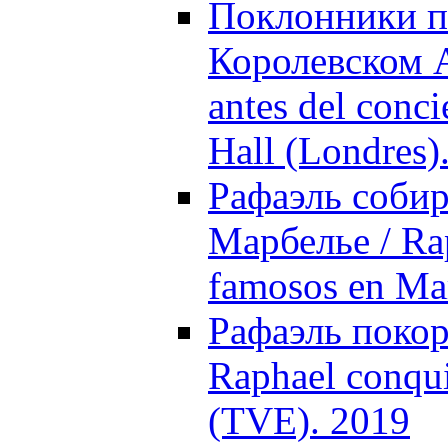
Поклонники п
Королевском А
antes del conc
Hall (Londres)
Рафаэль собир
Марбелье / Ra
famosos en Mar
Рафаэль поко
Raphael conqui
(TVE). 2019