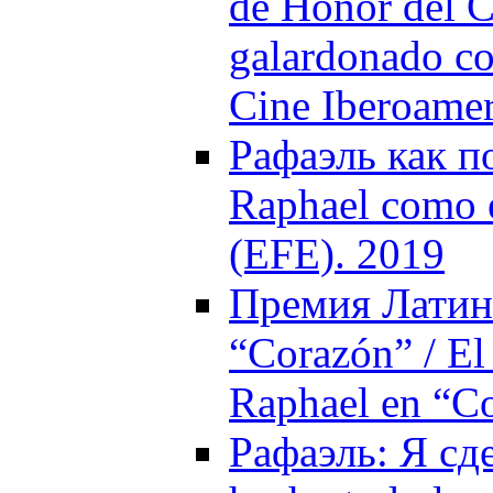
de Honor del C
galardonado co
Cine Iberoame
Рафаэль как п
Raphael como e
(EFE). 2019
Премия Латин
“Corazón” / El
Raphael en “C
Рафаэль: Я сде