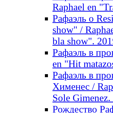
Raphael en "Tr
Рафаэль о Res
show" / Raphae
bla show". 201
Рафаэль в про
en "Hit matazo
Рафаэль в про
Хименес / Raph
Sole Gimenez.
Рождество Раф