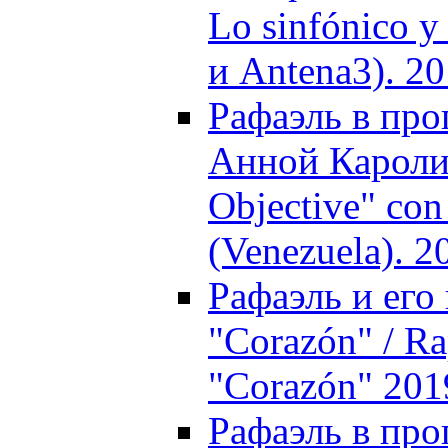
Lo sinfónico y
и Antena3). 2
Рафаэль в про
Анной Каролин
Objective" co
(Venezuela). 2
Рафаэль и его
"Corazón" / Ra
"Corazón" 201
Рафаэль в прог