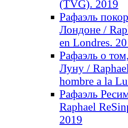
(TVG). 2019
Рафаэль покор
Лондоне / Raph
en Londres. 2
Рафаэль о том
Луну / Raphael,
hombre a la Lu
Рафаэль Ресим
Raphael ReSinp
2019