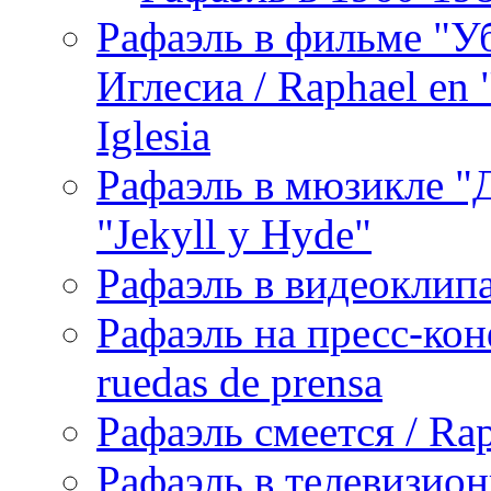
Рафаэль в фильме "У
Иглесиа / Raphael en 
Iglesia
Рафаэль в мюзикле "Д
"Jekyll y Hyde"
Рафаэль в видеоклипах
Рафаэль на пресс-кон
ruedas de prensa
Рафаэль смеется / Rap
Рафаэль в телевизион