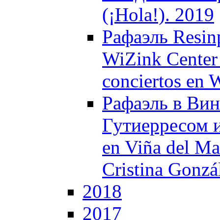
(¡Hola!). 2019
Рафаэль Resin
WiZink Center 
conciertos en 
Рафаэль в Вин
Гутиерресом и
en Viña del Ma
Cristina Gonzá
2018
2017