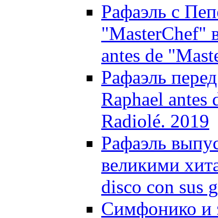
Рафаэль с Пе
"MasterChef" 
antes de "Mast
Рафаэль перед
Raphael antes 
Radiolé. 2019
Рафаэль выпус
великими хита
disco con sus 
Симфонико и э