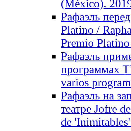
(México). 201
Рафаэль пере
Platino / Rapha
Premio Platino
Рафаэль приме
программах TV
varios program
Рафаэль на за
театре Jofre de
de 'Inimitables'