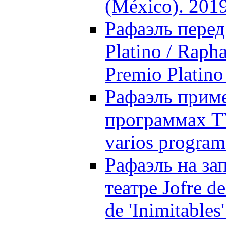
(México). 201
Рафаэль пере
Platino / Rapha
Premio Platino
Рафаэль приме
программах TV
varios program
Рафаэль на за
театре Jofre de
de 'Inimitables'