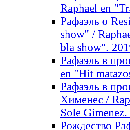
Raphael en "Tr
Рафаэль о Res
show" / Raphae
bla show". 201
Рафаэль в про
en "Hit matazo
Рафаэль в про
Хименес / Raph
Sole Gimenez.
Рождество Раф