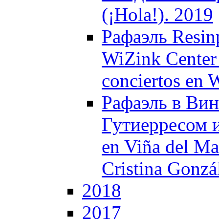
(¡Hola!). 2019
Рафаэль Resin
WiZink Center 
conciertos en 
Рафаэль в Вин
Гутиерресом и
en Viña del Ma
Cristina Gonzá
2018
2017