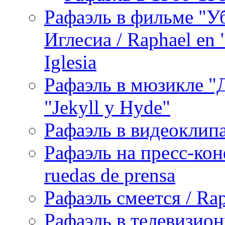
Рафаэль в фильме "У
Иглесиа / Raphael en 
Iglesia
Рафаэль в мюзикле "Д
"Jekyll y Hyde"
Рафаэль в видеоклипах
Рафаэль на пресс-кон
ruedas de prensa
Рафаэль смеется / Rap
Рафаэль в телевизион