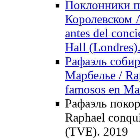
Поклонники п
Королевском А
antes del conc
Hall (Londres)
Рафаэль собир
Марбелье / Ra
famosos en Mar
Рафаэль поко
Raphael conqui
(TVE). 2019