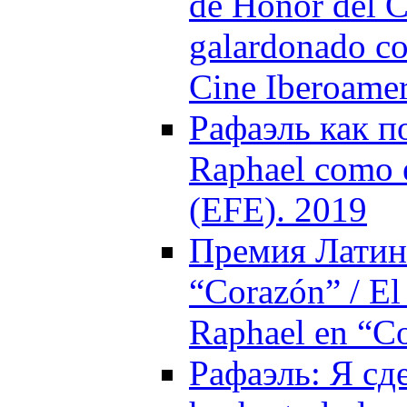
de Honor del C
galardonado co
Cine Iberoame
Рафаэль как п
Raphael como e
(EFE). 2019
Премия Латин
“Corazón” / El
Raphael en “C
Рафаэль: Я сде