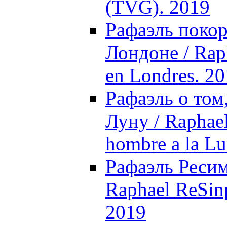
(TVG). 2019
Рафаэль покор
Лондоне / Raph
en Londres. 2
Рафаэль о том
Луну / Raphael,
hombre a la Lu
Рафаэль Ресим
Raphael ReSinp
2019