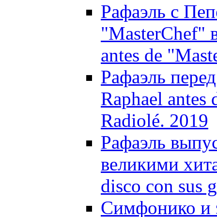
Рафаэль с Пе
"MasterChef" 
antes de "Mast
Рафаэль перед
Raphael antes 
Radiolé. 2019
Рафаэль выпус
великими хита
disco con sus 
Симфонико и э