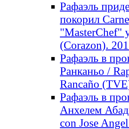
Рафаэль приде
покорил Carneg
"MasterChef" 
(Corazon). 20
Рафаэль в про
Ранканьо / Rap
Rancaño (TVE)
Рафаэль в про
Анхелем Абадо
con Jose Angel