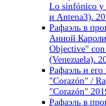
Lo sinfónico y
и Antena3). 2
Рафаэль в про
Анной Каролин
Objective" co
(Venezuela). 2
Рафаэль и его
"Corazón" / Ra
"Corazón" 201
Рафаэль в прог