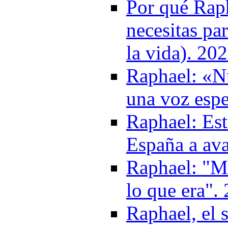
Por qué Raph
necesitas pa
la vida). 20
Raphael: «Nu
una voz espe
Raphael: Est
España a av
Raphael: "Mi
lo que era".
Raphael, el 