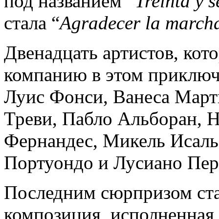
под названием “
Treinta
y
s
стала “
Agradecer
la
march
Двенадцать артистов, кот
компанию в этом приключе
Луис Фонси, Ванеса Март
Треви, Пабло Альборан, 
Фернандес, Микель Исаль
Портуондо и Лусиано Пер
Последним сюрпризом ста
композиция, исполненная 