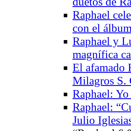
duetos de R
Raphael cele
con el álbum
Raphael y Lu
magnífica c
El afamado R
Milagros S. 
Raphael: Yo
Raphael: “Cu
Julio Iglesia