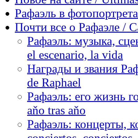
Рафаэль в фотопортретах 
Почти все о Рафаэле / C
Рафаэль: музыка, сцен
el escenario, la vida
Награды и звания Раф
de Raphael
Рафаэль: его жизнь го
aňo tras aňo
Рафаэль: концерты, ко
conciertos, сonciertos, 