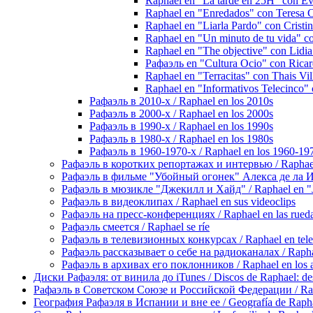
Raphael en "La tarde en 25H" con E
Raphael en "Enredados" con Teresa 
Raphael en "Liarla Pardo" con Cristi
Raphael en "Un minuto de tu vida" c
Raphael en "The objective" con Lidi
Рафаэль en "Cultura Ocio" con Rica
Raphael en "Terracitas" con Thais Vil
Raphael en "Informativos Telecinco"
Рафаэль в 2010-х / Raphael en los 2010s
Рафаэль в 2000-х / Raphael en los 2000s
Рафаэль в 1990-х / Raphael en los 1990s
Рафаэль в 1980-х / Raphael en los 1980s
Рафаэль в 1960-1970-х / Raphael en los 1960-19
Рафаэль в коротких репортажах и интервью / Raphael en
Рафаэль в фильме "Убойный огонек" Алекса де ла Игле
Рафаэль в мюзикле "Джекилл и Хайд" / Raphael en "J
Рафаэль в видеоклипах / Raphael en sus videoclips
Рафаэль на пресс-конференциях / Raphael en las rueda
Рафаэль смеется / Raphael se ríe
Рафаэль в телевизионных конкурсах / Raphael en tele
Рафаэль рассказывает о себе на радиоканалах / Raphael
Рафаэль в архивах его поклонников / Raphael en los ar
Диски Рафаэля: от винила до iTunes / Discos de Raphael: desd
Рафаэль в Советском Союзе и Российской Федерации / Rapha
География Рафаэля в Испании и вне ее / Geografía de Rapha