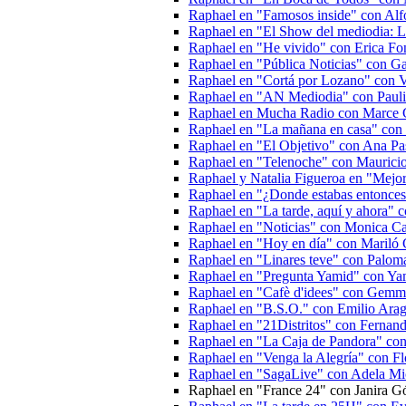
Raphael en "Famosos inside" con Al
Raphael en "El Show del mediodia: L
Raphael en "He vivido" con Erica Fo
Raphael en "Pública Noticias" con Ga
Raphael en "Cortá por Lozano" con V
Raphael en "AN Mediodia" con Pauli
Raphael en Mucha Radio con Marce 
Raphael en "La mañana en casa" con 
Raphael en "El Objetivo" con Ana Pa
Raphael en "Telenoche" con Maurici
Raphael y Natalia Figueroa en "Mejo
Raphael en "¿Donde estabas entonces
Raphael en "La tarde, aquí y ahora"
Raphael en "Noticias" con Monica Car
Raphael en "Hoy en día" con Mariló 
Raphael en "Linares teve" con Palom
Raphael en "Pregunta Yamid" con Y
Raphael en "Cafè d'idees" con Gemm
Raphael en "B.S.O." con Emilio Ara
Raphael en "21Distritos" con Fernan
Raphael en "La Caja de Pandora" con
Raphael en "Venga la Alegría" con F
Raphael en "SagaLive" con Adela Mi
Raphael en "France 24" con Janira 