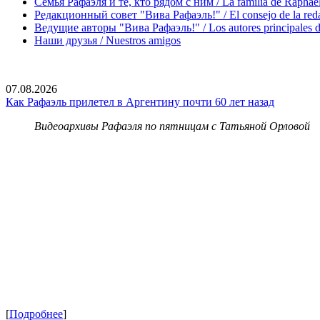
Семья Рафаэля и те, кто рядом с ним / La familia de Raphael 
Редакционный совет "Вива Рафаэль!" / El consejo de la red
Ведущие авторы "Вива Рафаэль!" / Los autores principales d
Наши друзья / Nuestros amigos
07.08.2026
Как Рафаэль прилетел в Аргентину почти 60 лет назад
Видеоархивы Рафаэля по пятницам с Татьяной Орловой
[
Подробнее
]