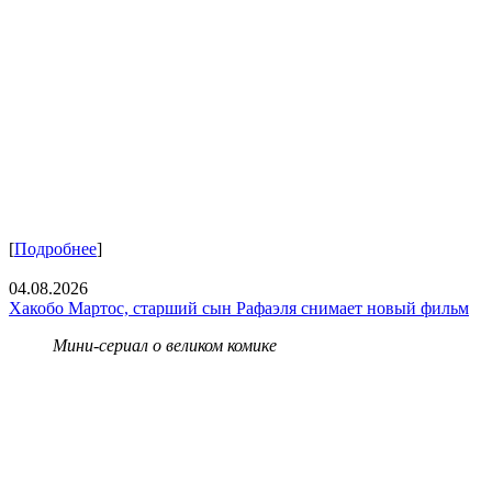
[
Подробнее
]
04.08.2026
Хакобо Мартос, старший сын Рафаэля снимает новый фильм
Мини-сериал о великом комике