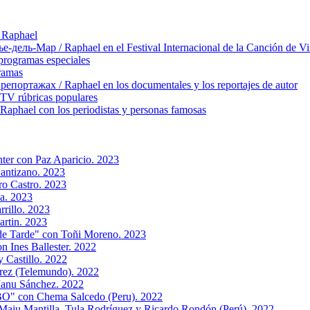
 Raphael
ль-Мар / Raphael en el Festival Internacional de la Canción de Vi
rogramas especiales
ramas
ортажах / Raphael en los documentales y los reportajes de autor
TV rúbricas populares
hael con los periodistas y personas famosas
ter con Paz Aparicio. 2023
antizano. 2023
ro Castro. 2023
a. 2023
rillo. 2023
artin. 2023
 de Tarde" con Toñi Moreno. 2023
n Ines Ballester. 2022
 Castillo. 2022
rez (Telemundo). 2022
Manu Sánchez. 2022
PBO" con Chema Salcedo (Peru). 2022
aju Mantilla, Tula Rodríguez y Ricardo Rondón (Perú). 2022