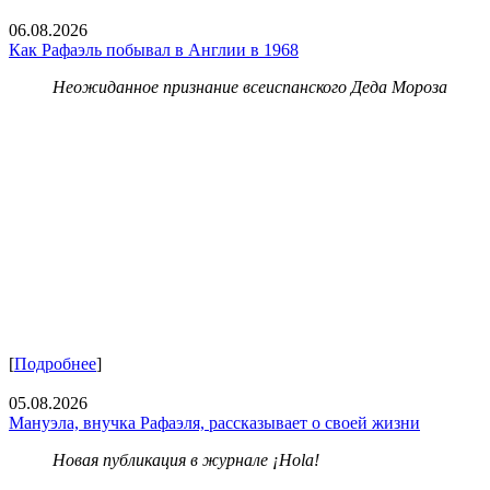
06.08.2026
Как Рафаэль побывал в Англии в 1968
Неожиданное признание всеиспанского Деда Мороза
[
Подробнее
]
05.08.2026
Мануэла, внучка Рафаэля, рассказывает о своей жизни
Новая публикация в журнале ¡Hola!