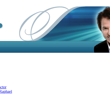
actor
 Raphael