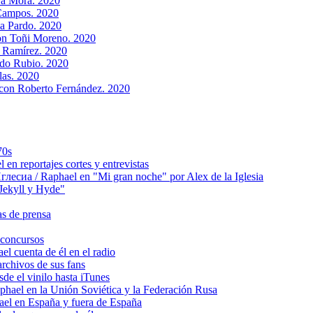
va Mora. 2020
Campos. 2020
na Pardo. 2020
on Toñi Moreno. 2020
a Ramírez. 2020
rdo Rubio. 2020
las. 2020
 con Roberto Fernández. 2020
70s
 reportajes cortes y entrevistas
сиа / Raphael en "Mi gran noche" por Alex de la Iglesia
ekyll y Hyde"
s de prensa
concursos
 cuenta de él en el radio
chivos de sus fans
e el vinilo hasta iTunes
el en la Unión Soviética y la Federación Rusa
el en España y fuera de España