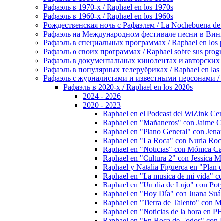
Рафаэль в 1970-х / Raphael en los 1970s
Рафаэль в 1960-х / Raphael en los 1960s
Рождественская ночь с Рафаэлем / La Nochebuena de
Рафаэль на Международном фестивале песни в Винье-де
Рафаэль в специальных программах / Raphael en los p
Рафаэль о своих программах / Raphael sobre sus prog
Рафаэль в документальных кинолентах и авторских реп
Рафаэль в популярных телерубриках / Raphael en las 
Рафаэль с журналистами и известными персонами / Rap
Рафаэль в 2020-х / Raphael en los 2020s
2024 - 2026
2020 - 2023
Raphael en el Podcast del WiZink Cen
Raphael en "Mañaneros" con Jaime C
Raphael en "Plano General" con Jena
Raphael en "La Roca" con Nuria Roc
Raphael en "Noticias" con Mónica Car
Raphael en "Cultura 2" con Jessica M
Raphael y Natalia Figueroa en "Plan
Raphael en "La musica de mi vida" co
Raphael en "Un dia de Lujo" con Poty
Raphael en "Hoy Día" con Juana Suá
Raphael en "Tierra de Talento" con 
Raphael en "Noticias de la hora en 
Raphael en "En Boca de Todos" сon M