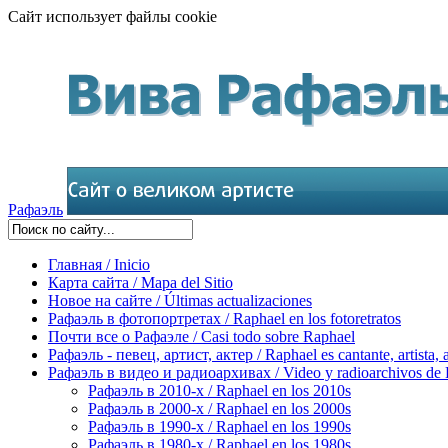
Сайт использует файлы cookie
Рафаэль
Главная / Inicio
Карта сайта / Mapa del Sitio
Новое на сайте / Últimas actualizaciones
Рафаэль в фотопортретах / Raphael en los fotoretratos
Почти все о Рафаэле / Casi todo sobre Raphael
Рафаэль - певец, артист, актер / Raphael es cantante, artista, 
Рафаэль в видео и радиоархивах / Video y radioarchivos de
Рафаэль в 2010-х / Raphael en los 2010s
Рафаэль в 2000-х / Raphael en los 2000s
Рафаэль в 1990-х / Raphael en los 1990s
Рафаэль в 1980-х / Raphael en los 1980s