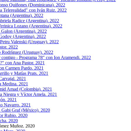
fonso Quiñones (Dominicana). 2022
a Telerealidad" con Iván Ruiz. 2022
ntana (Argentina). 2022
briela Radice (Argentina). 2022
erinica Lozano (Argentina). 2022
 Galon (Argentina). 2022
Godoy (Argentina). 2022
Petru Valenski (Uruguay). 2022
stor. 2022
o Rodríguez (Uruguay). 2022
r contigo - Programa 78" con Ion Aramendi. 2022
?" con Ana Pastor. 2021
 con Carmen Pardo. 2021
rillo y Matías Prats. 2021
Carvajal. 2021
a Medina. 2021
amid Amad (Colombia). 2021
a Niegra y Víctor Amela. 2021
gón. 2021
do Navarro. 2021
 Gabi Graf (México). 2020
lor Rubio. 2020
cha. 2020
Gómez Muñoz. 2020