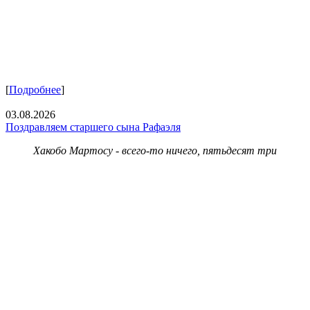
[
Подробнее
]
03.08.2026
Поздравляем старшего сына Рафаэля
Хакобо Мартосу - всего-то ничего, пятьдесят три