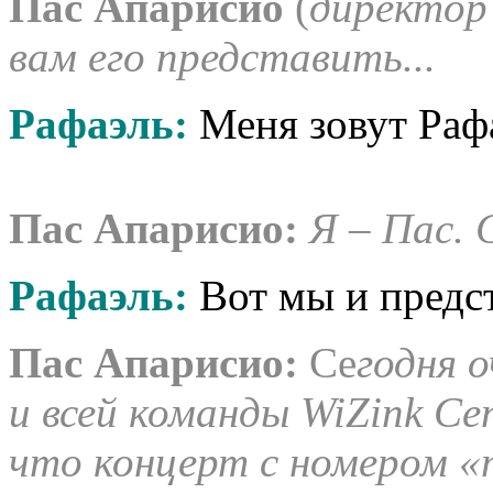
Пас Апарисио
(
директо
вам его представить...
Рафаэль:
Меня зовут Раф
Пас Апарисио:
Я – Пас. 
Рафаэль:
Вот мы и предс
Пас Апарисио:
Се
годня 
и всей команды WiZink Cen
что концерт с номером «