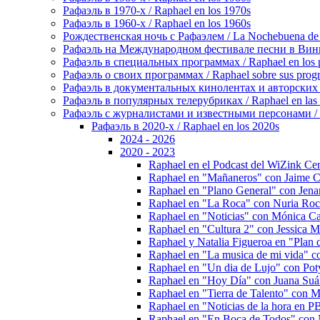
Рафаэль в 1970-х / Raphael en los 1970s
Рафаэль в 1960-х / Raphael en los 1960s
Рождественская ночь с Рафаэлем / La Nochebuena de
Рафаэль на Международном фестивале песни в Винье-де
Рафаэль в специальных программах / Raphael en los p
Рафаэль о своих программах / Raphael sobre sus prog
Рафаэль в документальных кинолентах и авторских реп
Рафаэль в популярных телерубриках / Raphael en las 
Рафаэль с журналистами и известными персонами / Rap
Рафаэль в 2020-х / Raphael en los 2020s
2024 - 2026
2020 - 2023
Raphael en el Podcast del WiZink Cen
Raphael en "Mañaneros" con Jaime C
Raphael en "Plano General" con Jena
Raphael en "La Roca" con Nuria Roc
Raphael en "Noticias" con Mónica Car
Raphael en "Cultura 2" con Jessica M
Raphael y Natalia Figueroa en "Plan
Raphael en "La musica de mi vida" co
Raphael en "Un dia de Lujo" con Poty
Raphael en "Hoy Día" con Juana Suá
Raphael en "Tierra de Talento" con 
Raphael en "Noticias de la hora en 
Raphael en "En Boca de Todos" сon M