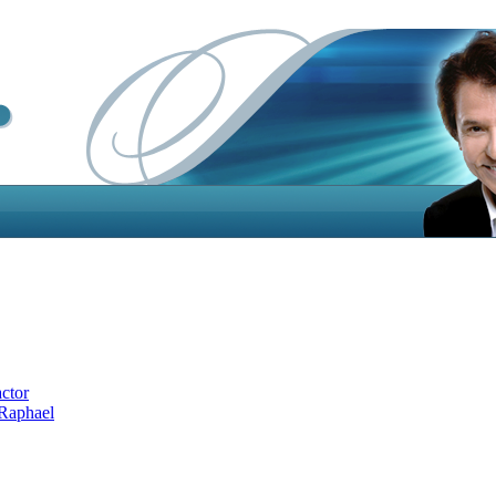
actor
 Raphael