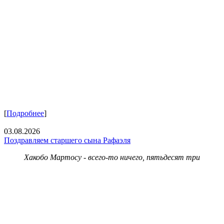
[
Подробнее
]
03.08.2026
Поздравляем старшего сына Рафаэля
Хакобо Мартосу - всего-то ничего, пятьдесят три