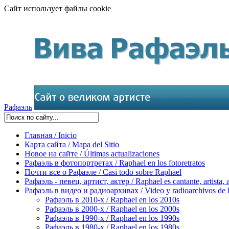
Сайт использует файлы cookie
Рафаэль
Главная / Inicio
Карта сайта / Mapa del Sitio
Новое на сайте / Últimas actualizaciones
Рафаэль в фотопортретах / Raphael en los fotoretratos
Почти все о Рафаэле / Casi todo sobre Raphael
Рафаэль - певец, артист, актер / Raphael es cantante, artista, 
Рафаэль в видео и радиоархивах / Video y radioarchivos de
Рафаэль в 2010-х / Raphael en los 2010s
Рафаэль в 2000-х / Raphael en los 2000s
Рафаэль в 1990-х / Raphael en los 1990s
Рафаэль в 1980-х / Raphael en los 1980s