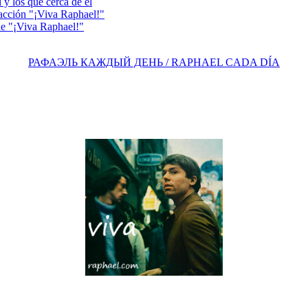
y los que cerca de él
acción "¡Viva Raphael!"
e "¡Viva Raphael!"
РАФАЭЛЬ КАЖДЫЙ ДЕНЬ / RAPHAEL CADA DÍA