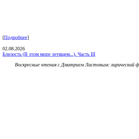
[
Подробнее
]
02.08.2026
Близость (В этом мире летящем...). Часть III
Воскресные чтения с Дмитрием Ластовым:
лирический 