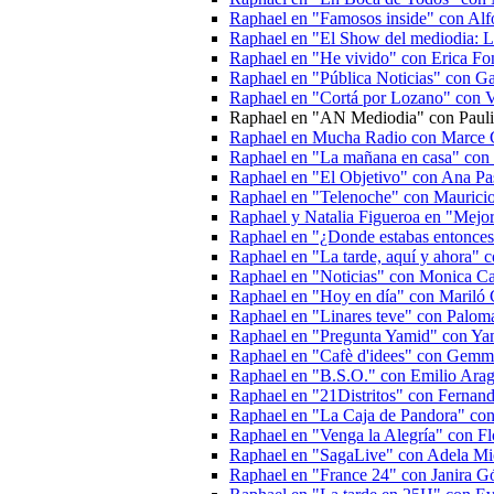
Raphael en "Famosos inside" con Al
Raphael en "El Show del mediodia: L
Raphael en "He vivido" con Erica Fo
Raphael en "Pública Noticias" con Ga
Raphael en "Cortá por Lozano" con V
Raphael en "AN Mediodia" con Pauli
Raphael en Mucha Radio con Marce 
Raphael en "La mañana en casa" con 
Raphael en "El Objetivo" con Ana Pa
Raphael en "Telenoche" con Maurici
Raphael y Natalia Figueroa en "Mejo
Raphael en "¿Donde estabas entonces
Raphael en "La tarde, aquí y ahora"
Raphael en "Noticias" con Monica Car
Raphael en "Hoy en día" con Mariló 
Raphael en "Linares teve" con Palom
Raphael en "Pregunta Yamid" con Y
Raphael en "Cafè d'idees" con Gemm
Raphael en "B.S.O." con Emilio Ara
Raphael en "21Distritos" con Fernan
Raphael en "La Caja de Pandora" con
Raphael en "Venga la Alegría" con F
Raphael en "SagaLive" con Adela Mi
Raphael en "France 24" con Janira 