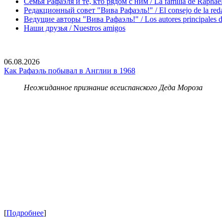
Семья Рафаэля и те, кто рядом с ним / La familia de Raphael 
Редакционный совет "Вива Рафаэль!" / El consejo de la red
Ведущие авторы "Вива Рафаэль!" / Los autores principales d
Наши друзья / Nuestros amigos
06.08.2026
Как Рафаэль побывал в Англии в 1968
Неожиданное признание всеиспанского Деда Мороза
[
Подробнее
]