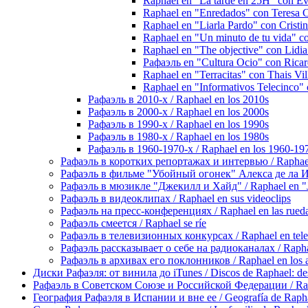
Raphael en "La tarde en 25H" con E
Raphael en "Enredados" con Teresa 
Raphael en "Liarla Pardo" con Cristi
Raphael en "Un minuto de tu vida" c
Raphael en "The objective" con Lidi
Рафаэль en "Cultura Ocio" con Rica
Raphael en "Terracitas" con Thais Vil
Raphael en "Informativos Telecinco"
Рафаэль в 2010-х / Raphael en los 2010s
Рафаэль в 2000-х / Raphael en los 2000s
Рафаэль в 1990-х / Raphael en los 1990s
Рафаэль в 1980-х / Raphael en los 1980s
Рафаэль в 1960-1970-х / Raphael en los 1960-19
Рафаэль в коротких репортажах и интервью / Raphael en
Рафаэль в фильме "Убойный огонек" Алекса де ла Игле
Рафаэль в мюзикле "Джекилл и Хайд" / Raphael en "J
Рафаэль в видеоклипах / Raphael en sus videoclips
Рафаэль на пресс-конференциях / Raphael en las rueda
Рафаэль смеется / Raphael se ríe
Рафаэль в телевизионных конкурсах / Raphael en tele
Рафаэль рассказывает о себе на радиоканалах / Raphael
Рафаэль в архивах его поклонников / Raphael en los ar
Диски Рафаэля: от винила до iTunes / Discos de Raphael: desd
Рафаэль в Советском Союзе и Российской Федерации / Rapha
География Рафаэля в Испании и вне ее / Geografía de Rapha