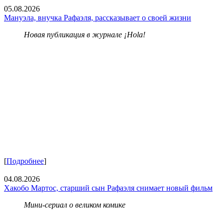
05.08.2026
Мануэла, внучка Рафаэля, рассказывает о своей жизни
Новая публикация в журнале ¡Hola!
[
Подробнее
]
04.08.2026
Хакобо Мартос, старший сын Рафаэля снимает новый фильм
Мини-сериал о великом комике