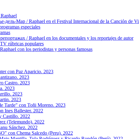
 Raphael
ль-Мар / Raphael en el Festival Internacional de la Canción de Vi
rogramas especiales
ramas
ортажах / Raphael en los documentales y los reportajes de autor
TV rúbricas populares
hael con los periodistas y personas famosas
ter con Paz Aparicio. 2023
antizano. 2023
ro Castro. 2023
a. 2023
rillo. 2023
artin. 2023
 de Tarde" con Toñi Moreno. 2023
n Ines Ballester. 2022
 Castillo. 2022
rez (Telemundo). 2022
Manu Sánchez. 2022
PBO" con Chema Salcedo (Peru). 2022
aju Mantilla, Tula Rodríguez y Ricardo Rondón (Perú). 2022