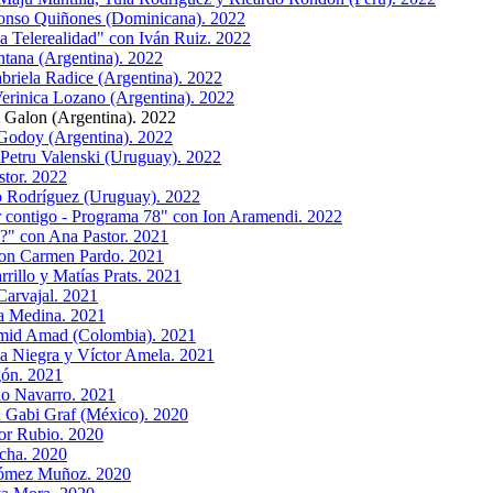
fonso Quiñones (Dominicana). 2022
a Telerealidad" con Iván Ruiz. 2022
ntana (Argentina). 2022
briela Radice (Argentina). 2022
erinica Lozano (Argentina). 2022
 Galon (Argentina). 2022
Godoy (Argentina). 2022
Petru Valenski (Uruguay). 2022
stor. 2022
o Rodríguez (Uruguay). 2022
r contigo - Programa 78" con Ion Aramendi. 2022
?" con Ana Pastor. 2021
 con Carmen Pardo. 2021
rillo y Matías Prats. 2021
Carvajal. 2021
a Medina. 2021
amid Amad (Colombia). 2021
a Niegra y Víctor Amela. 2021
gón. 2021
do Navarro. 2021
 Gabi Graf (México). 2020
lor Rubio. 2020
cha. 2020
Gómez Muñoz. 2020