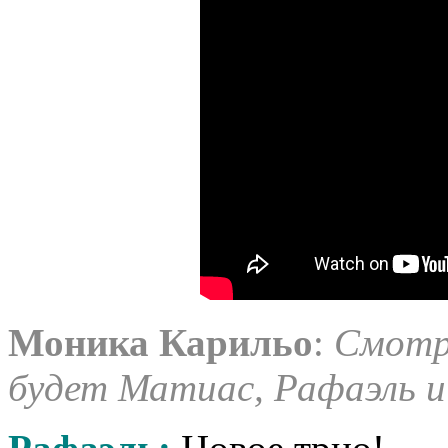
Моника Карильо
:
Смотр
будет Матиас, Рафаэль и 