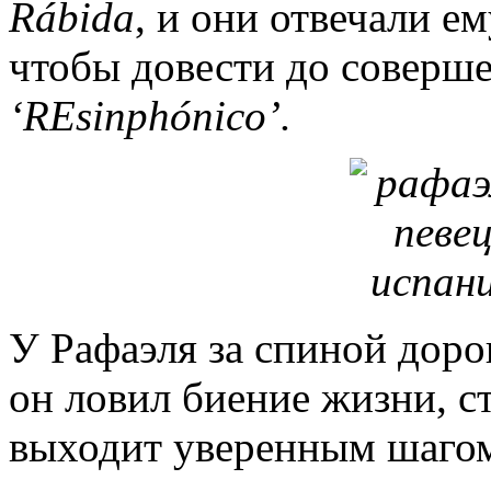
R
á
bida
, и они отвечали е
чтобы довести до соверш
‘
REsinph
ó
nico
’.
У Рафаэля за спиной дорог
он ловил биение жизни, ст
выходит уверенным шагом