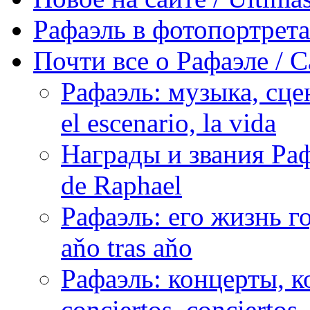
Рафаэль в фотопортретах 
Почти все о Рафаэле / C
Рафаэль: музыка, сцен
el escenario, la vida
Награды и звания Раф
de Raphael
Рафаэль: его жизнь го
aňo tras aňo
Рафаэль: концерты, ко
conciertos, сonciertos, 