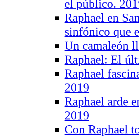
el público. 20
Raphael en San
sinfónico que 
Un camaleón l
Raphael: El úl
Raphael fascina
2019
Raphael arde e
2019
Con Raphael to