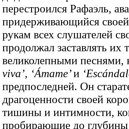
перестроился Рафаэль, ава
придерживающийся своей 
рукам всех слушателей с
продолжал заставлять их 
великолепными песнями, 
viva
’, ‘Á
mame
’
и
‘
Esc
á
ndal
предпоследней. Он старат
драгоценности своей кор
тишины и интимности, ког
пробирающие до глубины 