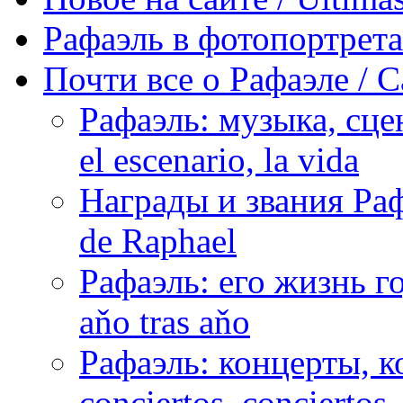
Рафаэль в фотопортретах 
Почти все о Рафаэле / C
Рафаэль: музыка, сцен
el escenario, la vida
Награды и звания Раф
de Raphael
Рафаэль: его жизнь го
aňo tras aňo
Рафаэль: концерты, ко
conciertos, сonciertos, 