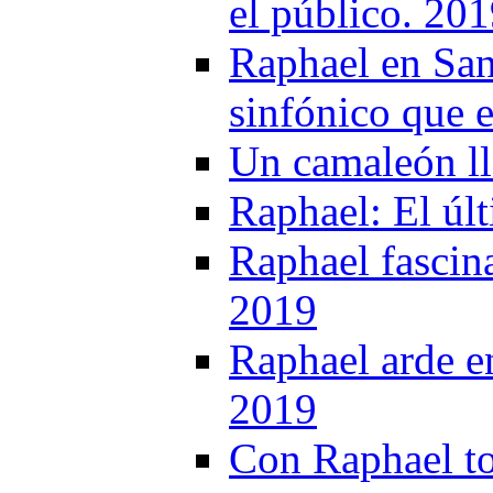
el público. 20
Raphael en San
sinfónico que 
Un camaleón l
Raphael: El úl
Raphael fascina
2019
Raphael arde e
2019
Con Raphael to