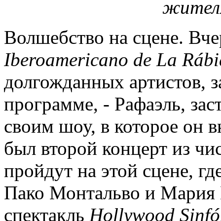
жител
Волшебство на сцене. Вче
Iberoamericano
de
La
R
á
b
долгожданных артистов, з
программе, - Рафаэль, за
своим шоу, в которое он 
был второй концерт из чис
пройдут на этой сцене, гд
Пако Монтальво и Мария К
спектакль
Hollywood
Sinf
ó