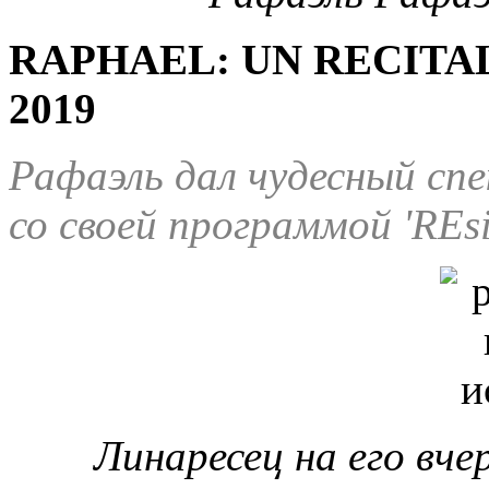
RAPHAEL: UN RECITAL
2019
Рафаэль дал чудесный сп
со своей программой '
REs
Линаресец на его вч