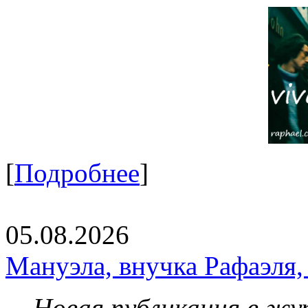
[
Подробнее
]
05.08.2026
Мануэла, внучка Рафаэля,
Новая публикация в жу