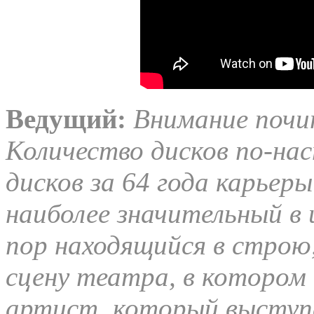
Ведущий:
Внимание почи
Количество дисков по-на
дисков за 64 года карьеры
наиболее значительный в 
пор находящийся в строю
сцену театра, в котором
артист, который выступ