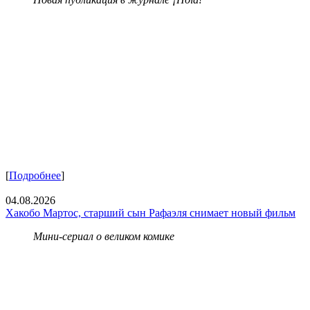
[
Подробнее
]
04.08.2026
Хакобо Мартос, старший сын Рафаэля снимает новый фильм
Мини-сериал о великом комике