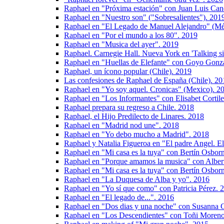
Raphael en "Próxima estación" con Juan Luis Can
Raphael en "Nuestro son" ("Sobresalientes"). 201
Raphael en "El Legado de Manuel Alejandro" (Mé
Raphael en "Por el mundo a los 80". 2019
Raphael en "Musica del ayer". 2019
Raphael. Carnegie Hall. Nueva York en 'Talking si
Raphael en "Huellas de Elefante" con Goyo Gonz
Raphael, un ícono popular (Chile). 2019
Las confesiones de Raphael de España (Chile). 20
Raphael en "Yo soy aquel. Cronicas" (Mexico). 2
Raphael en "Los Informantes" con Elisabet Cortil
Raphael prepara su regreso a Chile. 2018
Raphael, el Hijo Predilecto de Linares. 2018
Raphael en "Madrid nod une". 2018
Raphael en "Yo debo mucho a Madrid". 2018
Raphael y Natalia Figueroa en "El padre Angel. E
Raphael en "Mi casa es la tuya" con Bertín Osbor
Raphael en "Porque amamos la musica" con Albe
Raphael en "Mi casa es la tuya" con Bertín Osbor
Raphael en "La Duquesa de Alba y yo". 2016
Raphael en "Yo sí que como" con Patricia Pérez. 
Raphael en "El legado de...". 2016
Raphael en "Dos dias y una noche" con Susanna G
Raphael en "Los Descendientes" con Toñi Moren