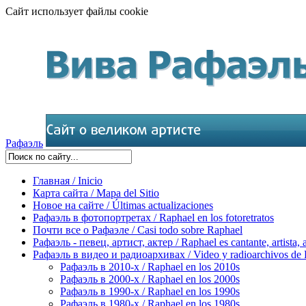
Сайт использует файлы cookie
Рафаэль
Главная / Inicio
Карта сайта / Mapa del Sitio
Новое на сайте / Últimas actualizaciones
Рафаэль в фотопортретах / Raphael en los fotoretratos
Почти все о Рафаэле / Casi todo sobre Raphael
Рафаэль - певец, артист, актер / Raphael es cantante, artista, 
Рафаэль в видео и радиоархивах / Video y radioarchivos de
Рафаэль в 2010-х / Raphael en los 2010s
Рафаэль в 2000-х / Raphael en los 2000s
Рафаэль в 1990-х / Raphael en los 1990s
Рафаэль в 1980-х / Raphael en los 1980s