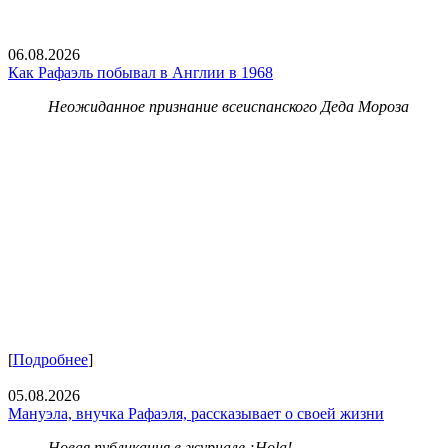
06.08.2026
Как Рафаэль побывал в Англии в 1968
Неожиданное признание всеиспанского Деда Мороза
[
Подробнее
]
05.08.2026
Мануэла, внучка Рафаэля, рассказывает о своей жизни
Новая публикация в журнале ¡Hola!