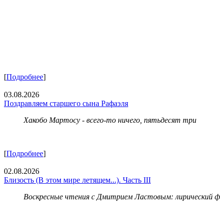
[
Подробнее
]
03.08.2026
Поздравляем старшего сына Рафаэля
Хакобо Мартосу - всего-то ничего, пятьдесят три
[
Подробнее
]
02.08.2026
Близость (В этом мире летящем...). Часть III
Воскресные чтения с Дмитрием Ластовым:
лирический 