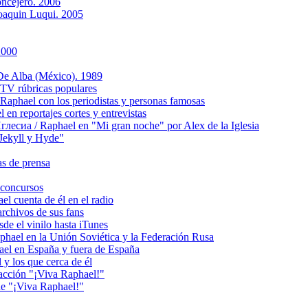
ncejero. 2006
Joaquin Luqui. 2005
2000
De Alba (México). 1989
TV rúbricas populares
hael con los periodistas y personas famosas
 reportajes cortes y entrevistas
сиа / Raphael en "Mi gran noche" por Alex de la Iglesia
ekyll y Hyde"
s de prensa
concursos
 cuenta de él en el radio
chivos de sus fans
e el vinilo hasta iTunes
el en la Unión Soviética y la Federación Rusa
el en España y fuera de España
y los que cerca de él
acción "¡Viva Raphael!"
e "¡Viva Raphael!"