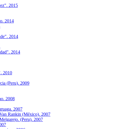
ez". 2015
lo. 2014
4
ide". 2014
4
idad". 2014
". 2010
cia (Peru). 2009
no. 2008
uruaga. 2007
 Van Rankin (México). 2007
Melgarejo. (Peru). 2007
2007