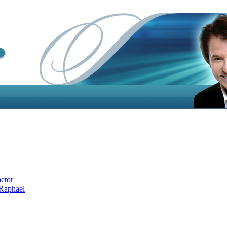
actor
 Raphael