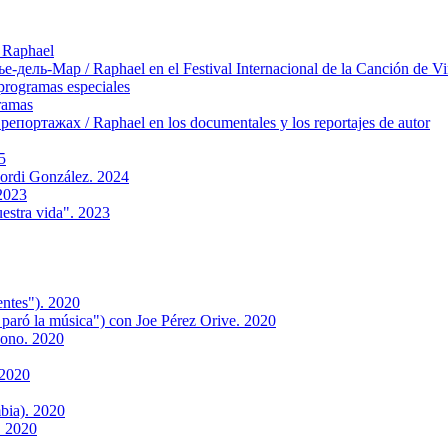
 Raphael
ль-Мар / Raphael en el Festival Internacional de la Canción de Vi
rogramas especiales
ramas
ортажах / Raphael en los documentales y los reportajes de autor
5
Jordi González. 2024
2023
estra vida". 2023
entes"). 2020
 paró la música") con Joe Pérez Orive. 2020
Bono. 2020
 2020
bia). 2020
. 2020