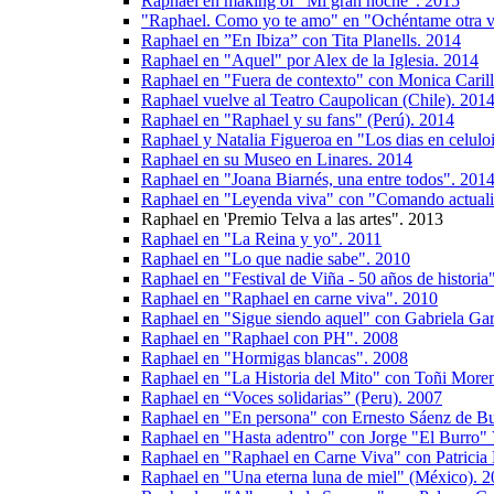
Raphael en making of "Mi gran noche". 2015
"Raphael. Como yo te amo" en "Ochéntame otra v
Raphael en ”En Ibiza” con Tita Planells. 2014
Raphael en "Aquel" por Alex de la Iglesia. 2014
Raphael en "Fuera de contexto" con Monica Caril
Raphael vuelve al Teatro Caupolican (Chile). 201
Raphael en "Raphael y su fans" (Perú). 2014
Raphael y Natalia Figueroa en "Los dias en celulo
Raphael en su Museo en Linares. 2014
Raphael en "Joana Biarnés, una entre todos". 201
Raphael en "Leyenda viva" con "Comando actual
Raphael en 'Premio Telva a las artes". 2013
Raphael en "La Reina y yo". 2011
Raphael en "Lo que nadie sabe". 2010
Raphael en "Festival de Viña - 50 años de historia
Raphael en "Raphael en carne viva". 2010
Raphael en "Sigue siendo aquel" con Gabriela Gar
Raphael en "Raphael con PH". 2008
Raphael en "Hormigas blancas". 2008
Raphael en "La Historia del Mito" con Toñi More
Raphael en “Voces solidarias” (Peru). 2007
Raphael en "En persona" con Ernesto Sáenz de B
Raphael en "Hasta adentro" con Jorge "El Burro"
Raphael en "Raphael en Carne Viva" con Patricia 
Raphael en "Una eterna luna de miel" (México). 