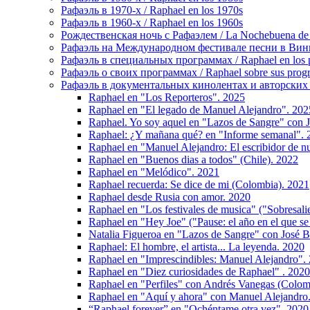
Рафаэль в 1970-х / Raphael en los 1970s
Рафаэль в 1960-х / Raphael en los 1960s
Рождественская ночь с Рафаэлем / La Nochebuena de
Рафаэль на Международном фестивале песни в Винье-де
Рафаэль в специальных программах / Raphael en los p
Рафаэль о своих программах / Raphael sobre sus prog
Рафаэль в документальных кинолентах и авторских реп
Raphael en "Los Reporteros". 2025
Raphael en "El legado de Manuel Alejandro". 202
Raphael. Yo soy aquel en "Lazos de Sangre" con 
Raphael: ¿Y mañana qué? en "Informe semanal". 
Raphael en "Manuel Alejandro: El escribidor de nu
Raphael en "Buenos dias a todos" (Chile). 2022
Raphael en "Melódico". 2021
Raphael recuerda: Se dice de mi (Colombia). 2021
Raphael desde Rusia con amor. 2020
Raphael en "Los festivales de musica" ("Sobresali
Raphael en "Hey Joe" ("Pause: el año en el que se
Natalia Figueroa en "Lazos de Sangre" con José 
Raphael: El hombre, el artista... La leyenda. 2020
Raphael en "Imprescindibles: Manuel Alejandro".
Raphael en "Diez curiosidades de Raphael" . 2020
Raphael en "Perfiles" con Andrés Vanegas (Colom
Raphael en "Aquí y ahora" con Manuel Alejandro
“Raphael forever” en "Ochéntame otra vez". 2020