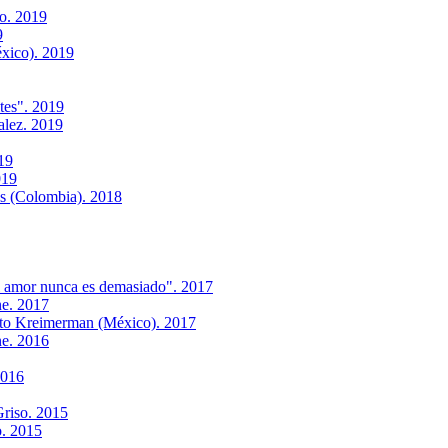
o. 2019
9
xico). 2019
tes". 2019
alez. 2019
19
019
es (Colombia). 2018
l amor nunca es demasiado". 2017
ne. 2017
rto Kreimerman (México). 2017
ne. 2016
2016
riso. 2015
o. 2015