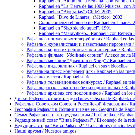
Raphael en "Album de la Semana" con Paloma Co
Raphael en "La Tierra de las 1000 Musicas" con 
Raphael en "Biografias" (Chile). 2005
Raphael, "Divo de Linares" (México). 2003
Como comenzo el museo de Raphael en Linares. 
Raphael en "Sigo siendo aquel". 1991
Raphael en "Maravilloso... Raphael" con Rebeca 
Рафаэль в популярных телерубриках / Raphael en las 
Рафаэль с журналистами и известными персонами / Rap
Рафаэль в коротких репортажах и интервью / Raphael en
Рафаэль в фильме "Убойный огонек" Алекса де ла Игле
Рафаэль в мюзикле "Джекилл и Хайд" / Raphael en "J
Рафаэль в видеоклипах / Raphael en sus videoclips
Рафаэль на пресс-конференциях / Raphael en las rueda
Рафаэль смеется / Raphael se ríe
Рафаэль в телевизионных конкурсах / Raphael en tele
Рафаэль рассказывает о себе на радиоканалах / Raphael
Рафаэль в архивах его поклонников / Raphael en los ar
Диски Рафаэля: от винила до iTunes / Discos de Raphael: desd
Рафаэль в Советском Союзе и Российской Федерации / Rapha
География Рафаэля в Испании и вне ее / Geografía de Rapha
Семья Рафаэля и те, кто рядом с ним / La familia de Raphael 
Редакционный совет "Вива Рафаэль!" / El consejo de la red
Ведущие авторы "Вива Рафаэль!" / Los autores principales d
Наши друзья / Nuestros amigos