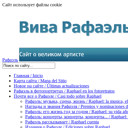
Сайт использует файлы cookie
Рафаэль
Главная / Inicio
Карта сайта / Mapa del Sitio
Новое на сайте / Últimas actualizaciones
Рафаэль в фотопортретах / Raphael en los fotoretratos
Почти все о Рафаэле / Casi todo sobre Raphael
Рафаэль: музыка, сцена, жизнь / Raphael: la musica, el 
Награды и звания Рафаэля / Premios y nominaciones d
Рафаэль: его жизнь год за годом / Raphael: su vida aňo
Рафаэль: концерты, концерты, концерты... / Raphael: con
Рафаэль рассказывает / Raphael cuenta
Издания о Рафаэле / Ediciones sobre Raphael