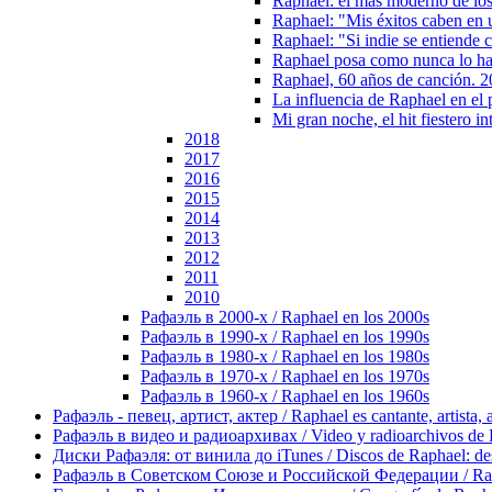
Raphael: el más moderno de lo
Raphael: "Mis éxitos caben en 
Raphael: "Si indie se entiende 
Raphael posa como nunca lo habí
Raphael, 60 años de canción. 
La influencia de Raphael en el
Mi gran noche, el hit fiestero 
2018
2017
2016
2015
2014
2013
2012
2011
2010
Рафаэль в 2000-х / Raphael en los 2000s
Рафаэль в 1990-х / Raphael en los 1990s
Рафаэль в 1980-х / Raphael en los 1980s
Рафаэль в 1970-х / Raphael en los 1970s
Рафаэль в 1960-х / Raphael en los 1960s
Рафаэль - певец, артист, актер / Raphael es cantante, artista, 
Рафаэль в видео и радиоархивах / Video y radioarchivos de
Диски Рафаэля: от винила до iTunes / Discos de Raphael: desd
Рафаэль в Советском Союзе и Российской Федерации / Rapha