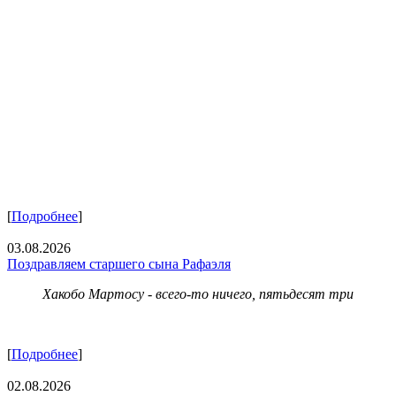
[
Подробнее
]
03.08.2026
Поздравляем старшего сына Рафаэля
Хакобо Мартосу - всего-то ничего, пятьдесят три
[
Подробнее
]
02.08.2026