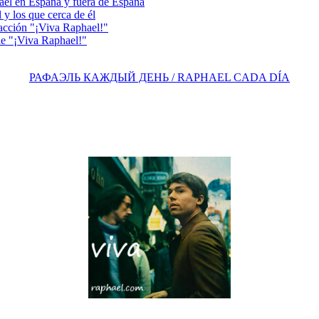
el en España y fuera de España
y los que cerca de él
acción "¡Viva Raphael!"
e "¡Viva Raphael!"
РАФАЭЛЬ КАЖДЫЙ ДЕНЬ / RAPHAEL CADA DÍA