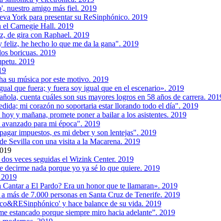
o', nuestro amigo más fiel. 2019
eva York para presentar su ReSinphónico. 2019
 el Carnegie Hall. 2019
ez, de gira con Raphael. 2019
feliz, he hecho lo que me da la gana". 2019
 los boricuas. 2019
mpetu. 2019
19
a su música por este motivo. 2019
gual que fuera; y fuera soy igual que en el escenario». 2019
añola, cuenta cuáles son sus mayores logros en 58 años de carrera. 201
dida; mi corazón no soportaria estar llorando todo el día". 2019
 hoy y mañana, promete poner a bailar a los asistentes. 2019
 avanzado para mi época". 2019
pagar impuestos, es mi deber y son lentejas". 2019
de Sevilla con una visita a la Macarena. 2019
2019
o dos veces seguidas el Wizink Center. 2019
ue decirme nada porque yo ya sé lo que quiere. 2019
. 2019
a Cantar a El Pardo? Era un honor que te llamaran». 2019
n a más de 7.000 personas en Santa Cruz de Tenerife. 2019
ico&RESinphónico' y hace balance de su vida. 2019
e estancado porque siempre miro hacia adelante”. 2019