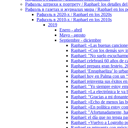
Рафаэль: штрихи к портрету / Raphael: los detalles del 
Рафаэль в газетах и журналах мира / Raphael en los pe
Рафаэль в 2020-х / Raphael en los 2020s
Рафаэль в 2010-х / Raphael en los 2010s
2019
Enero - abril
Mayo - agosto
Septiembre - diciembre
Raphael: «Las buenas canciones
Raphael: «Con los demás soy i
Raphael: "No suelo escucharme 
Raphael celebrará 60 años de c
Raphael prepara gran festejo. 
Raphael ‘Enraphaeliza’ lo urba
Raphael hoy en Palma con un “hí
Raphael reinventa sus éxitos en
Raphael: "Yo siempre estoy em
Raphael: «La electrónica le va 
Raphael: “Gracias a mi donante
Raphael: «Echo de menos las b
Raphael: «En política estoy co
Raphael: "Afortunadamente, ha
Raphael: el día que no tenga pa
Raphael: «Vuelvo a Logroño po
Raphael se reinventa con música