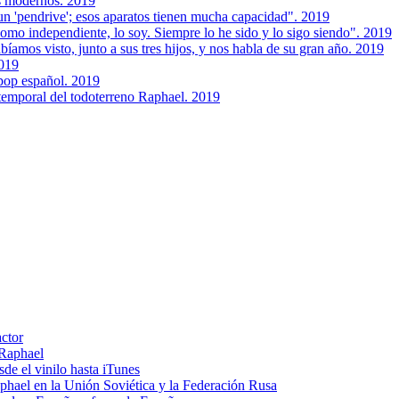
s modernos. 2019
un 'pendrive'; esos aparatos tienen mucha capacidad". 2019
como independiente, lo soy. Siempre lo he sido y lo sigo siendo". 2019
amos visto, junto a sus tres hijos, y nos habla de su gran año. 2019
2019
 pop español. 2019
intemporal del todoterreno Raphael. 2019
actor
 Raphael
e el vinilo hasta iTunes
el en la Unión Soviética y la Federación Rusa