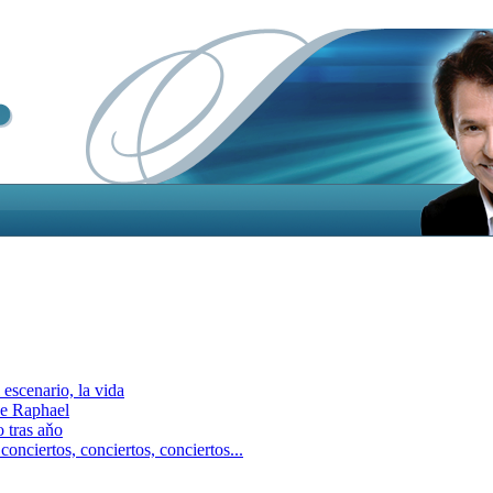
escenario, la vida
e Raphael
 tras aňo
ciertos, сonciertos, сonciertos...