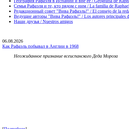
География Рафаэля в Испании и вне ее / Geografía de Rapha
Семья Рафаэля и те, кто рядом с ним / La familia de Raphael 
Редакционный совет "Вива Рафаэль!" / El consejo de la red
Ведущие авторы "Вива Рафаэль!" / Los autores principales d
Наши друзья / Nuestros amigos
06.08.2026
Как Рафаэль побывал в Англии в 1968
Неожиданное признание всеиспанского Деда Мороза
[
Подробнее
]