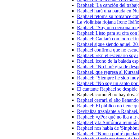
Raphael: 'La canción del trabaj
Raphael hará una parada en Nu
Raphael retoma su romance con
La violinista riojana Irene Ibáñ
Raphael: "Soy una persona muy 
Raphael: Listo para su cita con
Raphael: Cantará con todo el í
Raphael sigue siendo aquel. 20
Raphael confirma que no escuch
Raphael: «En el escenario soy i
Raphael, ícono de la balada esp
Raphael: "No haré gira de despe
Raphael, que regresa al Kursaal
Raphael: "Siempre he sido muy
Raphael: “No soy un santo por 
El cantante Raphael se despide 
Raphael: como él no hay dos. 
Raphael cerrará el año llenand
Raphael: El público no tiene q
Revitaliza trasplante a Raphael
Raphael: «¿Por qué no iba a ir 
Raphael y la Sinfónica reunirá
Raphael nos habla de 'Sinphón
Raphael: “Nunca podré quedarm