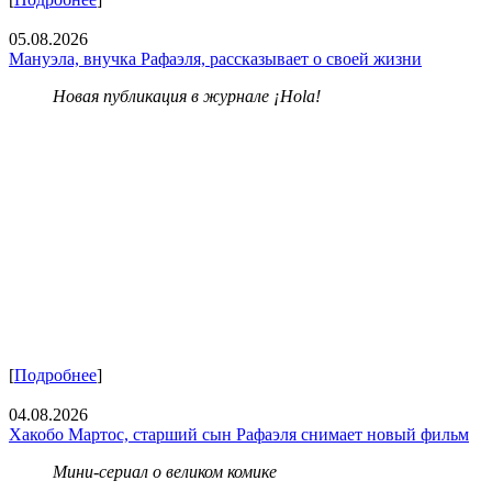
05.08.2026
Мануэла, внучка Рафаэля, рассказывает о своей жизни
Новая публикация в журнале ¡Hola!
[
Подробнее
]
04.08.2026
Хакобо Мартос, старший сын Рафаэля снимает новый фильм
Мини-сериал о великом комике