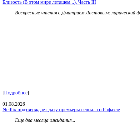
Близость (В этом мире летящем...). Часть III
Воскресные чтения с Дмитрием Ластовым:
лирический 
[
Подробнее
]
01.08.2026
Netflix подтверждает дату премьеры сериала о Рафаэле
Еще два месяца ожидания...