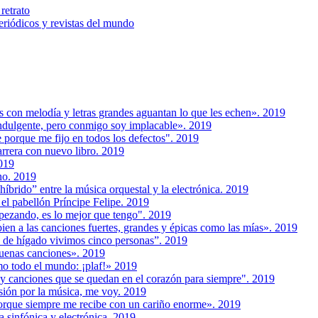
retrato
riódicos y revistas del mundo
 con melodía y letras grandes aguantan lo que les echen». 2019
ndulgente, pero conmigo soy implacable». 2019
porque me fijo en todos los defectos". 2019
arrera con nuevo libro. 2019
2019
no. 2019
brido” entre la música orquestal y la electrónica. 2019
 el pabellón Príncipe Felipe. 2019
pezando, es lo mejor que tengo". 2019
bien a las canciones fuertes, grandes y épicas como las mías». 2019
 de hígado vivimos cinco personas”. 2019
uenas canciones». 2019
mo todo el mundo: ¡plaf!» 2019
y canciones que se quedan en el corazón para siempre". 2019
sión por la música, me voy. 2019
rque siempre me recibe con un cariño enorme». 2019
 sinfónica y electrónica. 2019