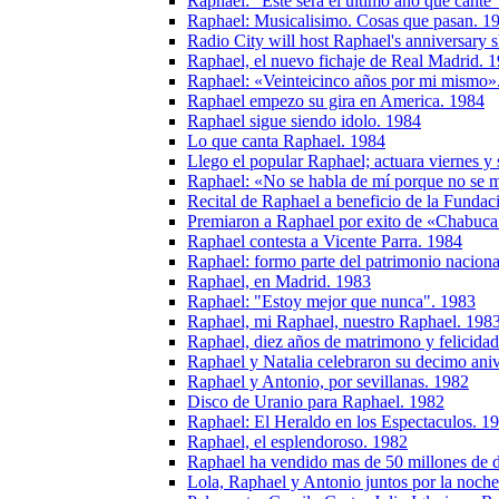
Raphael: "Este sera el ultimo aňo que cante
Raphael: Musicalisimo. Cosas que pasan. 1
Radio City will host Raphael's anniversary
Raphael, el nuevo fichaje de Real Madrid. 
Raphael: «Veinteicinco años por mi mismo»
Raphael empezo su gira en America. 1984
Raphael sigue siendo idolo. 1984
Lo que canta Raphael. 1984
Llego el popular Raphael; actuara viernes y
Raphael: «No se habla de mí porque no se m
Recital de Raphael a beneficio de la Fundac
Premiaron a Raphael por exito de «Chabuc
Raphael contesta a Vicente Parra. 1984
Raphael: formo parte del patrimonio naciona
Raphael, en Madrid. 1983
Raphael: "Estoy mejor que nunca". 1983
Raphael, mi Raphael, nuestro Raphael. 198
Raphael, diez años de matrimono y felicida
Raphael y Natalia celebraron su decimo ani
Raphael y Antonio, por sevillanas. 1982
Disco de Uranio para Raphael. 1982
Raphael: El Heraldo en los Espectaculos. 1
Raphael, el esplendoroso. 1982
Raphael ha vendido mas de 50 millones de 
Lola, Raphael y Antonio juntos por la noch