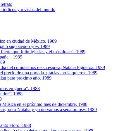
retrato
riódicos y revistas del mundo
nico en ciudad de México. 1989
gallo sigo siendo yo». 1989
uerte que Julio Iglesias y él más dulce". 1989
spaña". 1989
989
 dia del cumpleaños de su esposa, Natalia Figueroa. 1989
l precio de una portada, gracias, no la quiero» .1989
Palau para proximo año. 1989
tamos en guerra". 1988
rador". 1988
8
 la Música en el próximo mes de diciembre. 1988
osos, pero Natalia y yo no vamos a separarnos». 1989
Santo Floro. 1988
e llevaba las maletas y me llamaba maestro». 1988