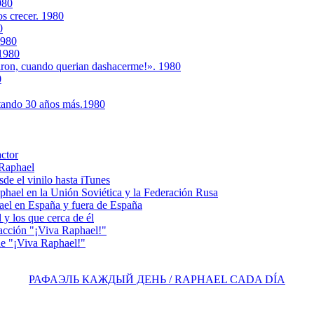
980
os crecer. 1980
0
1980
 1980
ron, cuando querian dashacerme!». 1980
0
ntando 30 años más.1980
actor
 Raphael
e el vinilo hasta iTunes
el en la Unión Soviética y la Federación Rusa
el en España y fuera de España
y los que cerca de él
acción "¡Viva Raphael!"
e "¡Viva Raphael!"
РАФАЭЛЬ КАЖДЫЙ ДЕНЬ / RAPHAEL CADA DÍA