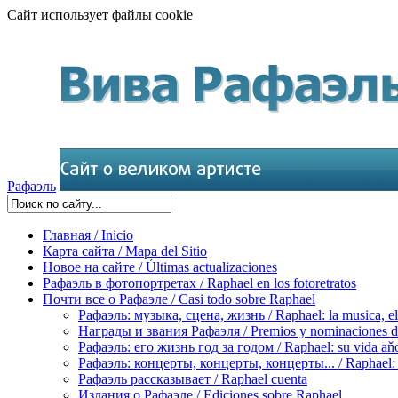
Сайт использует файлы cookie
Рафаэль
Главная / Inicio
Карта сайта / Mapa del Sitio
Новое на сайте / Últimas actualizaciones
Рафаэль в фотопортретах / Raphael en los fotoretratos
Почти все о Рафаэле / Casi todo sobre Raphael
Рафаэль: музыка, сцена, жизнь / Raphael: la musica, el 
Награды и звания Рафаэля / Premios y nominaciones d
Рафаэль: его жизнь год за годом / Raphael: su vida aňo
Рафаэль: концерты, концерты, концерты... / Raphael: con
Рафаэль рассказывает / Raphael cuenta
Издания о Рафаэле / Ediciones sobre Raphael