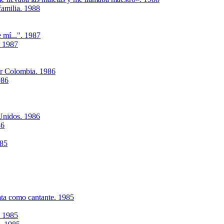
familia. 1988
 mí...". 1987
. 1987
or Colombia. 1986
986
Unidos. 1986
86
985
ata como cantante. 1985
. 1985