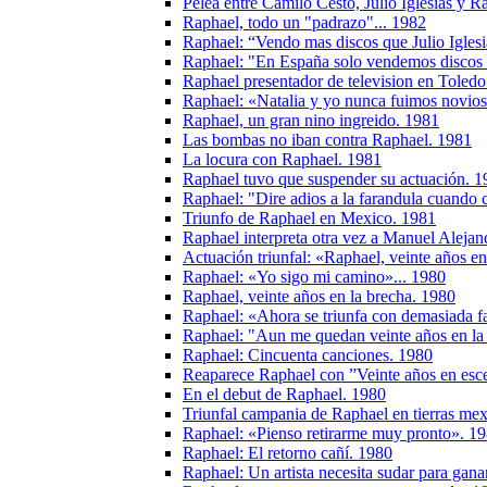
Pelea entre Camilo Cesto, Julio Iglesias y R
Raphael, todo un "padrazo"... 1982
Raphael: “Vendo mas discos que Julio Igles
Raphael: "En España solo vendemos discos 
Raphael presentador de television en Toledo
Raphael: «Natalia y yo nunca fuimos novio
Raphael, un gran nino ingreido. 1981
Las bombas no iban contra Raphael. 1981
La locura con Raphael. 1981
Raphael tuvo que suspender su actuación. 1
Raphael: "Dire adios a la farandula cuando 
Triunfo de Raphael en Mexico. 1981
Raphael interpreta otra vez a Manuel Alejan
Actuación triunfal: «Raphael, veinte años e
Raphael: «Yo sigo mi camino»... 1980
Raphael, veinte años en la brecha. 1980
Raphael: «Ahora se triunfa con demasiada f
Raphael: "Aun me quedan veinte años en la
Raphael: Cincuenta canciones. 1980
Reaparece Raphael con ”Veinte años en esc
En el debut de Raphael. 1980
Triunfal сampania de Raphael en tierras me
Raphael: «Pienso retirarme muy pronto». 1
Raphael: El retorno cañí. 1980
Raphael: Un artista necesita sudar para gana