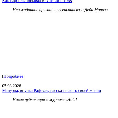
Как Рафаэль побывал в Англии в 1968
Неожиданное признание всеиспанского Деда Мороза
[
Подробнее
]
05.08.2026
Мануэла, внучка Рафаэля, рассказывает о своей жизни
Новая публикация в журнале ¡Hola!