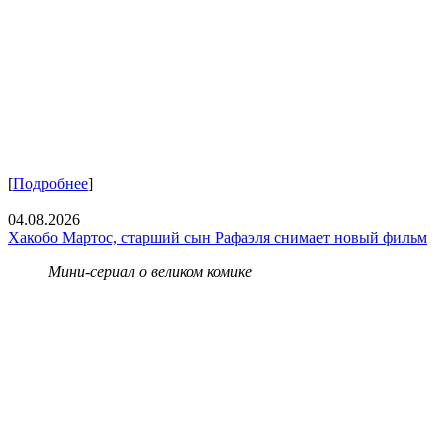
[
Подробнее
]
04.08.2026
Хакобо Мартос, старший сын Рафаэля снимает новый фильм
Мини-сериал о великом комике