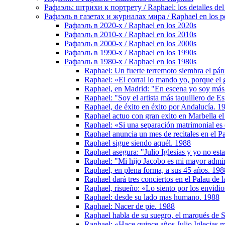
Рафаэль: штрихи к портрету / Raphael: los detalles del 
Рафаэль в газетах и журналах мира / Raphael en los pe
Рафаэль в 2020-х / Raphael en los 2020s
Рафаэль в 2010-х / Raphael en los 2010s
Рафаэль в 2000-х / Raphael en los 2000s
Рафаэль в 1990-х / Raphael en los 1990s
Рафаэль в 1980-х / Raphael en los 1980s
Raphael: Un fuerte terremoto siembra el pá
Raphael: «El corral lo mando yo, porque el 
Raphael, en Madrid: "En escena yo soy más f
Raphael: "Soy el artista más taquillero de E
Raphael, de éxito en éxito por Andalucía. 1
Raphael actuo con gran exito en Marbella el
Raphael: «Si una separación matrimonial es e
Raphael anuncia un mes de recitales en el 
Raphael sigue siendo aquél. 1988
Raphael asegura: "Julio Iglesias y yo no es
Raphael: "Mi hijo Jacobo es mi mayor admi
Raphael, en plena forma, a sus 45 años. 198
Raphael dará tres conciertos en el Palau de
Raphael, risueño: «Lo siento por los envidi
Raphael: desde su lado mas humano. 1988
Raphael: Nacer de pie. 1988
Raphael habla de su suegro, el marqués de 
Raphael: «Hace quince años Julio Iglecias m