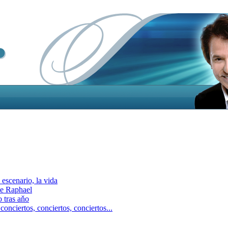
escenario, la vida
e Raphael
 tras aňo
ciertos, сonciertos, сonciertos...