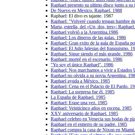
Raphael presento su ultimo disco junto a su 
De Nuevo en Mexico. Raphael. 1988
Raphael: El divo es tajante. 1987
Raphael: "Volveré cuando tengan hambre de
Marta, estrella, del «Un, dos, tres»: Raphael
Raphael volvió a la Argentina.1986
Raphael: Los dineros de las galas. 1986
Raphael: Gran exito de la gala de España p
Raphael: El Julio Iglesias del franquismo. 1
Raphael. Sigue siendo el más grande. 1986
Raphael: moriré en el escenario. 1986
"Yo soy el único Raphael". 1986
Raphael: Nos marchamos a vivir a Estados 
Raphael no olvida a su novia Argentina. 19
Raphael ayuda a México. 1985
Raphael: Cena en el Palacio de El Pardo. 1
Raphael: La sorpresa fue él. 1985
La España de Raphael. 1985
Raphael: Erase una vez. 1985
Raphael: Veinticinco años en escena. 1985
XXV aniversario de Raphael. 1985
Raphael celebro en Venecia sus bodas de pl
Raphael en el entierro de su padre. 1985
Raphael compra la casa de Nixon en Miami