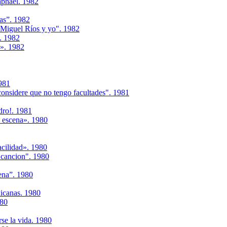
aphael. 1982
ias”. 1982
Miguel Ríos y yo". 1982
. 1982
s». 1982
981
considere que no tengo facultades". 1981
dro!. 1981
n escena». 1980
acilidad». 1980
 cancion". 1980
ena”. 1980
xicanas. 1980
980
rse la vida. 1980