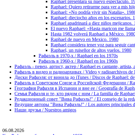
Raphael presentara su nuevo espectaculo. 1
Raphael: Quiero retirarme para ver a mis hij
Raphael: «No podría vivir sin Natalia». 198
Raphael: dieciocho años en los escenarios. 
Raphael apadrinará a diez niños mejicanos.
El nuevo Raphael: «Hasta maricon me llama
Hasta 1982 volverá Raphael a México. 198
Raphael de nuevo en Mexico. 1980
Raphael considera tener voz para seguir ca
Raphael, un ruiseñor de altos vuelos. 1980
Рафаэль в 1970-х / Raphael en los 1970s
Рафаэль в 1960-х / Raphael en los 1960s
Рафаэль - певец, артист, актер / Raphael es cantante, artista, 
Рафаэль в видео и радиоархивах / Video y radioarchivos de
Диски Рафаэля: от винила до iTunes / Discos de Raphael: desd
Рафаэль в Советском Союзе и Российской Федерации / Rapha
География Рафаэля в Испании и вне ее / Geografía de Rapha
Семья Рафаэля и те, кто рядом с ним / La familia de Raphael 
Редакционный совет "Вива Рафаэль!" / El consejo de la red
Ведущие авторы "Вива Рафаэль!" / Los autores principales d
Наши друзья / Nuestros amigos
06.08.2026