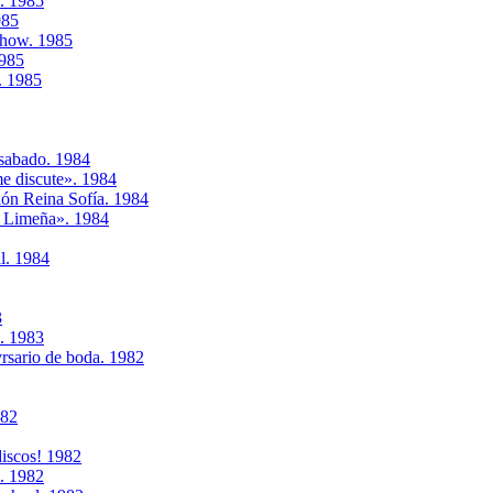
". 1985
985
 show. 1985
1985
. 1985
 sabado. 1984
e discute». 1984
ión Reina Sofía. 1984
a Limeña». 1984
l. 1984
3
d. 1983
vrsario de boda. 1982
982
discos! 1982
e. 1982