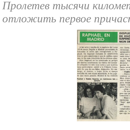
Пролетев тысячи киломе
отложить первое причаст