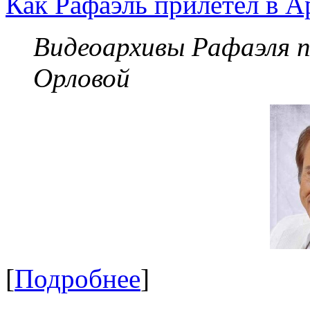
Как Рафаэль прилетел в А
Видеоархивы Рафаэля 
Орловой
[
Подробнее
]