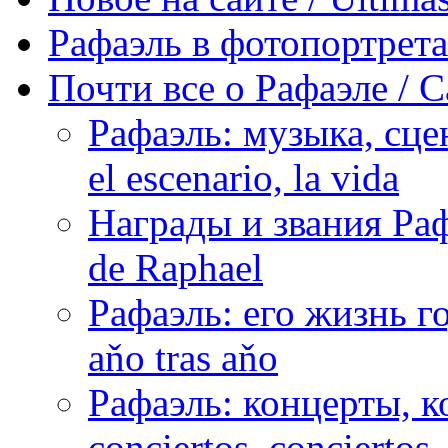
Рафаэль в фотопортретах 
Почти все о Рафаэле / C
Рафаэль: музыка, сцен
el escenario, la vida
Награды и звания Раф
de Raphael
Рафаэль: его жизнь го
aňo tras aňo
Рафаэль: концерты, ко
conciertos, сonciertos, 