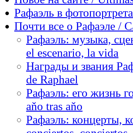
Рафаэль в фотопортретах 
Почти все о Рафаэле / C
Рафаэль: музыка, сцен
el escenario, la vida
Награды и звания Раф
de Raphael
Рафаэль: его жизнь го
aňo tras aňo
Рафаэль: концерты, ко
conciertos, сonciertos, 