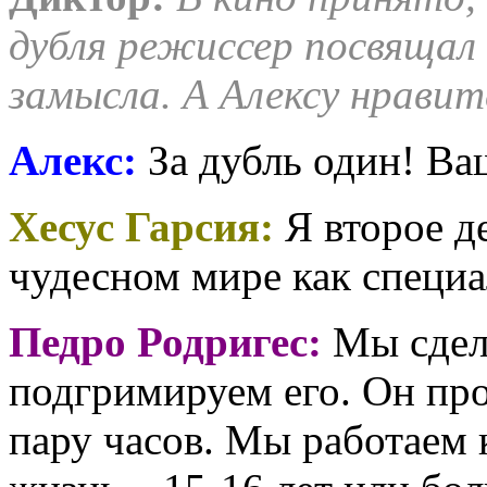
дубля режиссер посвящал 
замысла. А Алексу нрави
Алекс:
За дубль один! Ва
Хесус Гарсия:
Я второе д
чудесном мире как специа
Педро Родригес:
Мы сдела
подгримируем его. Он пр
пару часов. Мы работаем