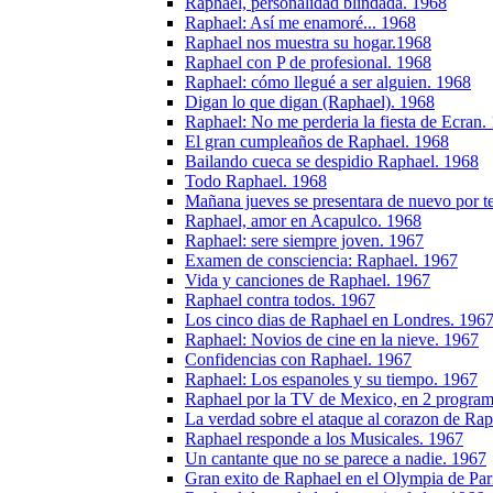
Raphael, personalidad blindada. 1968
Raphael: Así me enamoré... 1968
Raphael nos muestra su hogar.1968
Raphael con P de profesional. 1968
Raphael: cómo llegué a ser alguien. 1968
Digan lo que digan (Raphael). 1968
Raphael: No me perderia la fiesta de Ecran.
El gran cumpleaños de Raphael. 1968
Bailando cueca se despidio Raphael. 1968
Todo Raphael. 1968
Mañana jueves se presentara de nuevo por te
Raphael, amor en Acapulco. 1968
Raphael: sere siempre joven. 1967
Examen de consciencia: Raphael. 1967
Vida y canciones de Raphael. 1967
Raphael contra todos. 1967
Los cinco dias de Raphael en Londres. 196
Raphael: Novios de cine en la nieve. 1967
Confidencias con Raphael. 1967
Raphael: Los espanoles y su tiempo. 1967
Raphael por la TV de Mexico, en 2 program
La verdad sobre el ataque al corazon de Ra
Raphael responde a los Musicales. 1967
Un cantante que no se parece a nadie. 1967
Gran exito de Raphael en el Olympia de Par