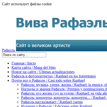
Сайт использует файлы cookie
Рафаэль
Главная / Inicio
Карта сайта / Mapa del Sitio
Новое на сайте / Últimas actualizaciones
Рафаэль в фотопортретах / Raphael en los fotoretratos
Почти все о Рафаэле / Casi todo sobre Raphael
Рафаэль: музыка, сцена, жизнь / Raphael: la musica, el 
Награды и звания Рафаэля / Premios y nominaciones d
Рафаэль: его жизнь год за годом / Raphael: su vida aňo
Рафаэль: концерты, концерты, концерты... / Raphael: con
Рафаэль рассказывает / Raphael cuenta
Издания о Рафаэле / Ediciones sobre Raphael