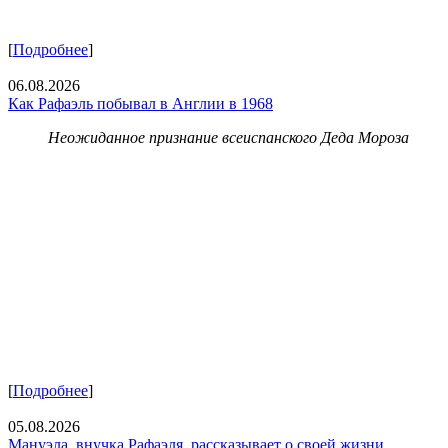
[
Подробнее
]
06.08.2026
Как Рафаэль побывал в Англии в 1968
Неожиданное признание всеиспанского Деда Мороза
[
Подробнее
]
05.08.2026
Мануэла, внучка Рафаэля, рассказывает о своей жизни