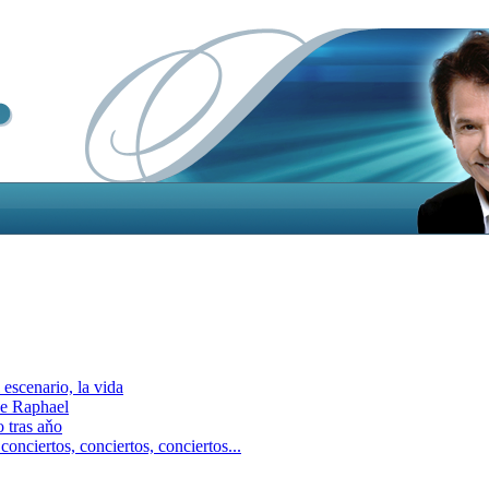
escenario, la vida
e Raphael
 tras aňo
ciertos, сonciertos, сonciertos...