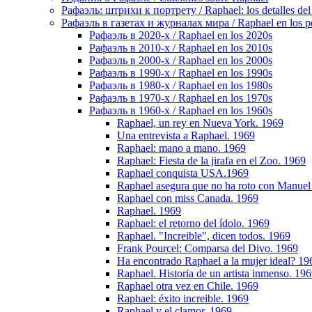
Рафаэль: штрихи к портрету / Raphael: los detalles del 
Рафаэль в газетах и журналах мира / Raphael en los pe
Рафаэль в 2020-х / Raphael en los 2020s
Рафаэль в 2010-х / Raphael en los 2010s
Рафаэль в 2000-х / Raphael en los 2000s
Рафаэль в 1990-х / Raphael en los 1990s
Рафаэль в 1980-х / Raphael en los 1980s
Рафаэль в 1970-х / Raphael en los 1970s
Рафаэль в 1960-х / Raphael en los 1960s
Raphael, un rey en Nueva York. 1969
Una entrevista a Raphael. 1969
Raphael: mano a mano. 1969
Raphael: Fiesta de la jirafa en el Zoo. 1969
Raphael conquista USA.1969
Raphael asegura que no ha roto con Manuel 
Raphael con miss Canada. 1969
Raphael. 1969
Raphael: el retorno del ídolo. 1969
Raphael. "Increible", dicen todos. 1969
Frank Pourcel: Comparsa del Divo. 1969
Ha encontrado Raphael a la mujer ideal? 19
Raphael. Historia de un artista inmenso. 19
Raphael otra vez en Chile. 1969
Raphael: éxito increible. 1969
Raphael y el clamor. 1969