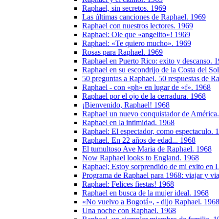
Raphael, sin secretos. 1969
Las últimas canciones de Raphael. 1969
Raphael con nuestros lectores. 1969
Raphael: Ole que «angelito»! 1969
Raphael: «Te quiero mucho». 1969
Rosas para Raphael. 1969
Raphael en Puerto Rico: exito y descanso. 
Raphael en su escondrijo de la Costa del So
50 preguntas a Raphael. 50 respuestas de R
Raphael - con «ph» en lugar de «f». 1968
Raphael por el ojo de la cerradura. 1968
¡Bienvenido, Raphael! 1968
Raphael un nuevo conquistador de América
Raphael en la intimidad. 1968
Raphael: El espectador, como espectaculo. 
Raphael. En 22 años de edad... 1968
El tumultoso Ave Maria de Raphael. 1968
Now Raphael looks to England. 1968
Raphael; Estoy sorprendido de mi exito en 
Programa de Raphael para 1968: viajar y via
Raphael: Felices fiestas! 1968
Raphael en busca de la mujer ideal. 1968
«No vuelvo a Bogotá», - dijo Raphael. 196
Una noche con Raphael. 1968