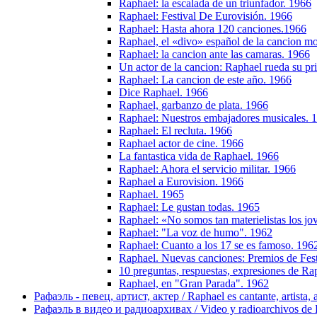
Raphael: la escalada de un triunfador. 1966
Raphael: Festival De Eurovisión. 1966
Raphael: Hasta ahora 120 canciones.1966
Raphael, el «divo» español de la cancion m
Raphael: la cancion ante las camaras. 1966
Un actor de la cancion: Raphael rueda su pr
Raphael: La cancion de este año. 1966
Dice Raphael. 1966
Raphael, garbanzo de plata. 1966
Raphael: Nuestros embajadores musicales. 
Raphael: El recluta. 1966
Raphael actor de cine. 1966
La fantastica vida de Raphael. 1966
Raphael: Ahora el servicio militar. 1966
Raphael a Eurovision. 1966
Raphael. 1965
Raphael: Le gustan todas. 1965
Raphael: «No somos tan materielistas los j
Raphael: "La voz de humo". 1962
Raphael: Cuanto a los 17 se es famoso. 196
Raphael. Nuevas canciones: Premios de Fes
10 preguntas, respuestas, expresiones de Ra
Raphael, en "Gran Parada". 1962
Рафаэль - певец, артист, актер / Raphael es cantante, artista, 
Рафаэль в видео и радиоархивах / Video y radioarchivos de