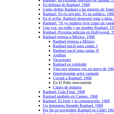
Raphael, un ejemplar miembro de familia. 1
En defensa de Raphael. 1968
Como define Raphael a las mujeres de Amer
Raphael: Yo en privado. Yo en publico. 196
En el avión, Raphael demostró estar a dieta
Raphael: "Si yo pudiera vivir como un vag
Una voz, un estilo y un nombre Raphael. 1
Raphael: Proxima pelicula en Hollywood. 
Raphael regresa a Mexico. 1968
Raphael regresa a México
Raphael nació para cantar. I
Raphael nació para cantar. II
Análisis
Vacaciones
Raphael en celuloide
Vino por primera vez en mayo de 19
Impresionante actor cantante
Coctail a Raphael. 1968
En El Patio nuevamente
Clases de guitarra
Raphael: Gala Final. 1968
Raphael también en Cannes. 1968
Raphael: El éxito y la consagración. 1968
Un fenomeno llamado Raphael. 1968
Por fin en noviembre Raphael en Chile! 19