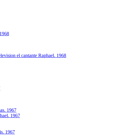
 1968
levision el cantante Raphael. 1968
7
as. 1967
phael. 1967
is. 1967