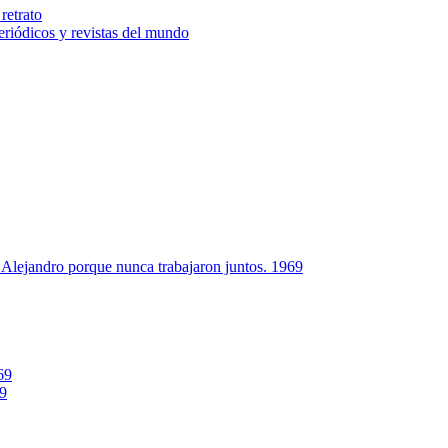
retrato
riódicos y revistas del mundo
Alejandro porque nunca trabajaron juntos. 1969
69
69