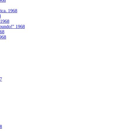
968
ica. 1968
8
. 1968
abundo!" 1968
968
1968
67
68