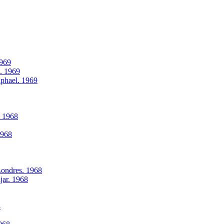
1969
l. 1969
aphael. 1969
. 1968
1968
Londres. 1968
jar. 1968
8