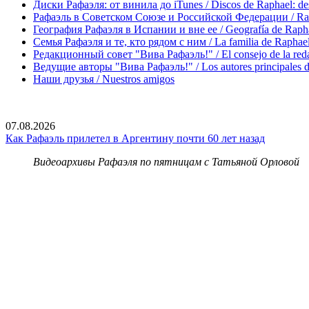
Диски Рафаэля: от винила до iTunes / Discos de Raphael: desd
Рафаэль в Советском Союзе и Российской Федерации / Rapha
География Рафаэля в Испании и вне ее / Geografía de Rapha
Семья Рафаэля и те, кто рядом с ним / La familia de Raphael 
Редакционный совет "Вива Рафаэль!" / El consejo de la red
Ведущие авторы "Вива Рафаэль!" / Los autores principales d
Наши друзья / Nuestros amigos
07.08.2026
Как Рафаэль прилетел в Аргентину почти 60 лет назад
Видеоархивы Рафаэля по пятницам с Татьяной Орловой