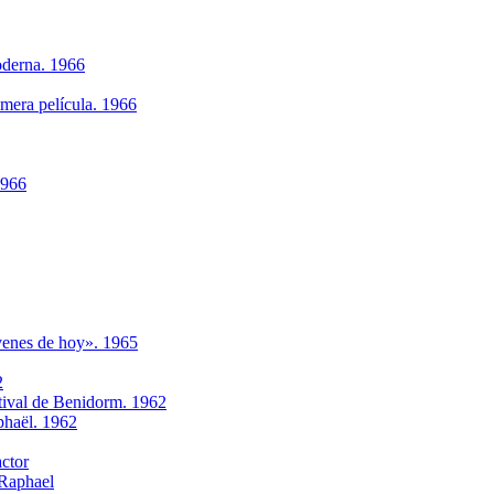
oderna. 1966
imera película. 1966
1966
ovenes de hoy». 1965
2
tival de Benidorm. 1962
phaёl. 1962
actor
 Raphael