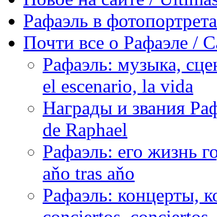
Рафаэль в фотопортретах 
Почти все о Рафаэле / C
Рафаэль: музыка, сцен
el escenario, la vida
Награды и звания Раф
de Raphael
Рафаэль: его жизнь го
aňo tras aňo
Рафаэль: концерты, ко
conciertos, сonciertos, 