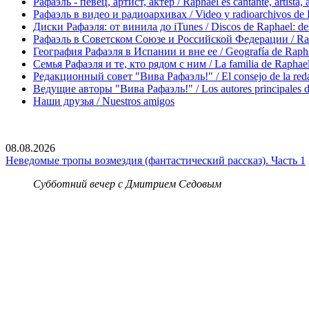
Рафаэль - певец, артист, актер / Raphael es cantante, artista, 
Рафаэль в видео и радиоархивах / Video y radioarchivos de
Диски Рафаэля: от винила до iTunes / Discos de Raphael: desd
Рафаэль в Советском Союзе и Российской Федерации / Rapha
География Рафаэля в Испании и вне ее / Geografía de Rapha
Семья Рафаэля и те, кто рядом с ним / La familia de Raphael 
Редакционный совет "Вива Рафаэль!" / El consejo de la red
Ведущие авторы "Вива Рафаэль!" / Los autores principales d
Наши друзья / Nuestros amigos
08.08.2026
Неведомые тропы возмездия (фантастический рассказ). Часть 1
Субботний вечер с Дмитрием Седовым