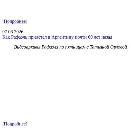
[
Подробнее
]
07.08.2026
Как Рафаэль прилетел в Аргентину почти 60 лет назад
Видеоархивы Рафаэля по пятницам с Татьяной Орловой
[
Подробнее
]