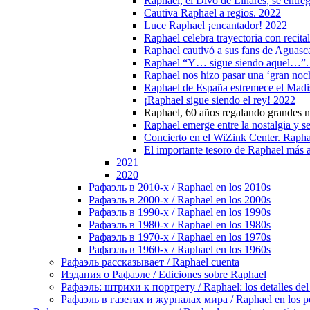
Raphael, el Divo de Linares, se entre
Cautiva Raphael a regios. 2022
Luce Raphael ¡encantador! 2022
Raphael celebra trayectoria con recita
Raphael cautivó a sus fans de Aguasc
Raphael “Y… sigue siendo aquel…”.
Raphael nos hizo pasar una ‘gran noch
Raphael de España estremece el Mad
¡Raphael sigue siendo el rey! 2022
Raphael, 60 años regalando grandes 
Raphael emerge entre la nostalgia y s
Concierto en el WiZink Center. Raphae
El importante tesoro de Raphael más al
2021
2020
Рафаэль в 2010-х / Raphael en los 2010s
Рафаэль в 2000-х / Raphael en los 2000s
Рафаэль в 1990-х / Raphael en los 1990s
Рафаэль в 1980-х / Raphael en los 1980s
Рафаэль в 1970-х / Raphael en los 1970s
Рафаэль в 1960-х / Raphael en los 1960s
Рафаэль рассказывает / Raphael cuenta
Издания о Рафаэле / Ediciones sobre Raphael
Рафаэль: штрихи к портрету / Raphael: los detalles del 
Рафаэль в газетах и журналах мира / Raphael en los pe