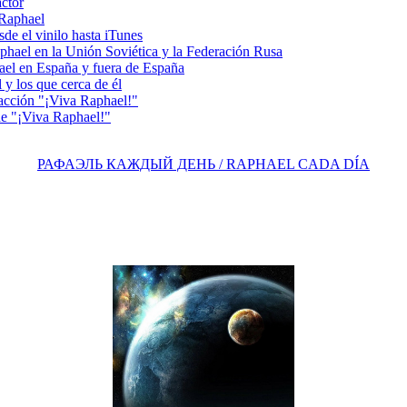
actor
 Raphael
e el vinilo hasta iTunes
el en la Unión Soviética y la Federación Rusa
el en España y fuera de España
y los que cerca de él
acción "¡Viva Raphael!"
e "¡Viva Raphael!"
РАФАЭЛЬ КАЖДЫЙ ДЕНЬ / RAPHAEL CADA DÍA