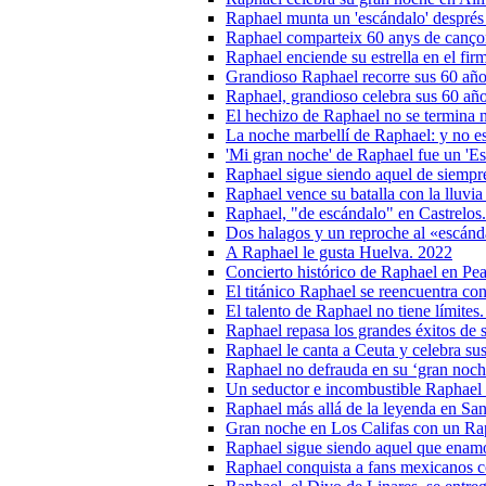
Raphael munta un 'escándalo' després
Raphael comparteix 60 anys de canço
Raphael enciende su estrella en el fi
Grandioso Raphael recorre sus 60 años
Raphael, grandioso celebra sus 60 año
El hechizo de Raphael no se termina 
La noche marbellí de Raphael: y no e
'Mi gran noche' de Raphael fue un 'E
Raphael sigue siendo aquel de siempr
Raphael vence su batalla con la lluvia
Raphael, "de escándalo" en Castrelos
Dos halagos y un reproche al «escánd
A Raphael le gusta Huelva. 2022
Concierto histórico de Raphael en Pe
El titánico Raphael se reencuentra co
El talento de Raphael no tiene límites
Raphael repasa los grandes éxitos de s
Raphael le canta a Ceuta y celebra su
Raphael no defrauda en su ‘gran noche
Un seductor e incombustible Raphael s
Raphael más allá de la leyenda en Sa
Gran noche en Los Califas con un Ra
Raphael sigue siendo aquel que enam
Raphael conquista a fans mexicanos co