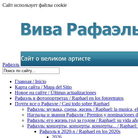
Сайт использует файлы cookie
Рафаэль
Главная / Inicio
Карта сайта / Mapa del Sitio
Новое на сайте / Últimas actualizaciones
Рафаэль в фотопортретах / Raphael en los fotoretratos
Почти все о Рафаэле / Casi todo sobre Raphael
Рафаэль: музыка, сцена, жизнь / Raphael: la musica, el 
Награды и звания Рафаэля / Premios y nominaciones d
Рафаэль: его жизнь год за годом / Raphael: su vida aňo
Рафаэль: концерты, концерты, концерты... / Raphael: con
Рафаэль в 2020-х / Raphael en los 2020s
2026