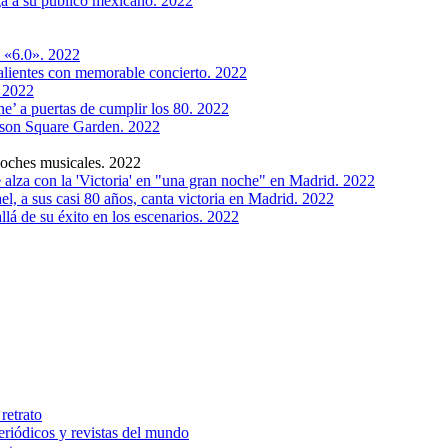
ga a su público mexicano. 2022
l «6.0». 2022
alientes con memorable concierto. 2022
 2022
e’ a puertas de cumplir los 80. 2022
ison Square Garden. 2022
noches musicales. 2022
e alza con la 'Victoria' en "una gran noche" en Madrid. 2022
l, a sus casi 80 años, canta victoria en Madrid. 2022
lá de su éxito en los escenarios. 2022
retrato
riódicos y revistas del mundo