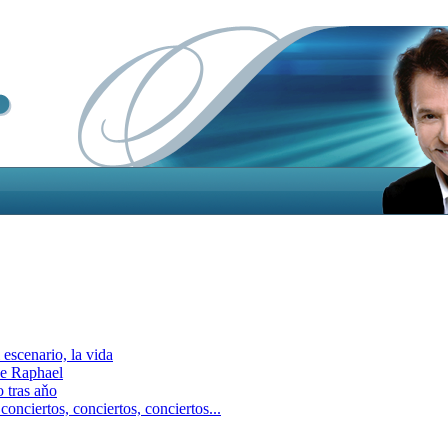
escenario, la vida
e Raphael
 tras aňo
ciertos, сonciertos, сonciertos...