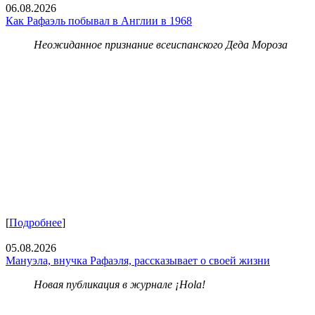
06.08.2026
Как Рафаэль побывал в Англии в 1968
Неожиданное признание всеиспанского Деда Мороза
[
Подробнее
]
05.08.2026
Мануэла, внучка Рафаэля, рассказывает о своей жизни
Новая публикация в журнале ¡Hola!