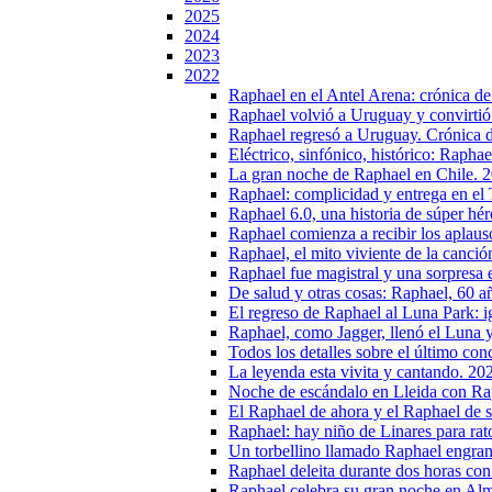
2025
2024
2023
2022
Raphael en el Antel Arena: crónica de
Raphael volvió a Uruguay y convirtió 
Raphael regresó a Uruguay. Crónica 
Eléctrico, sinfónico, histórico: Rapha
La gran noche de Raphael en Chile. 
Raphael: complicidad y entrega en el
Raphael 6.0, una historia de súper hé
Raphael comienza a recibir los aplau
Raphael, el mito viviente de la canci
Raphael fue magistral y una sorpresa 
De salud y otras cosas: Raphael, 60 
El regreso de Raphael al Luna Park: i
Raphael, como Jagger, llenó el Luna y
Todos los detalles sobre el último co
La leyenda esta vivita y cantando. 20
Noche de escándalo en Lleida con Ra
El Raphael de ahora y el Raphael de 
Raphael: hay niño de Linares para rat
Un torbellino llamado Raphael engran
Raphael deleita durante dos horas con
Raphael celebra su gran noche en Alm