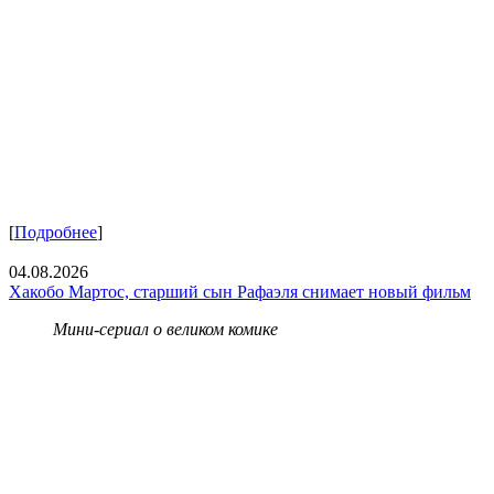
[
Подробнее
]
04.08.2026
Хакобо Мартос, старший сын Рафаэля снимает новый фильм
Мини-сериал о великом комике