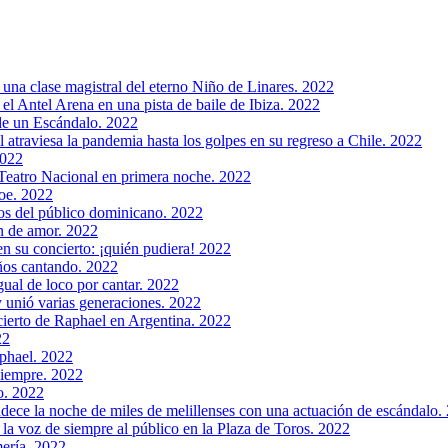
 una clase magistral del eterno Niño de Linares. 2022
el Antel Arena en una pista de baile de Ibiza. 2022
de un Escándalo. 2022
el atraviesa la pandemia hasta los golpes en su regreso a Chile. 2022
2022
 Teatro Nacional en primera noche. 2022
roe. 2022
sos del público dominicano. 2022
ón de amor. 2022
en su concierto: ¡quién pudiera! 2022
años cantando. 2022
gual de loco por cantar. 2022
 unió varias generaciones. 2022
ncierto de Raphael en Argentina. 2022
22
phael. 2022
siempre. 2022
o. 2022
dece la noche de miles de melillenses con una actuación de escándalo.
 la voz de siempre al público en la Plaza de Toros. 2022
ería. 2022