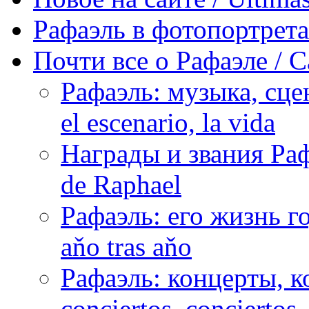
Рафаэль в фотопортретах 
Почти все о Рафаэле / C
Рафаэль: музыка, сцен
el escenario, la vida
Награды и звания Раф
de Raphael
Рафаэль: его жизнь го
aňo tras aňo
Рафаэль: концерты, ко
conciertos, сonciertos, 