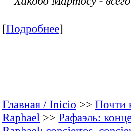
Хакобо Мартосу - всег
[
Подробнее
]
Главная / Inicio
>>
Почти в
Raphael
>>
Рафаэль: конце
Raphael: conciertos, сoncier