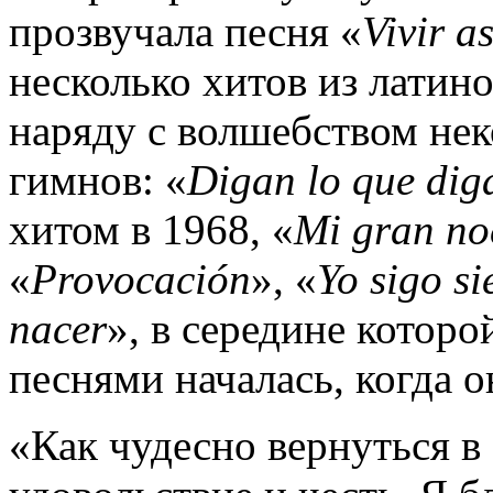
прозвучала песня «
Vivir
a
несколько хитов из латин
наряду с волшебством нек
гимнов: «
Digan
lo
que
dig
хитом в 1968, «
Mi
gran
no
«
Provocació
n
», «
Yo
sigo
s
nacer
», в середине которо
песнями началась, когда о
«Как чудесно вернуться в