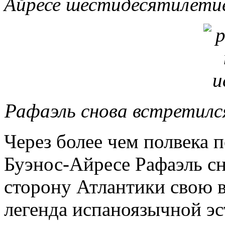
Айресе шестидесятилетие
Рафаэль снова встретился
Через более чем полвека п
Буэнос-Айресе Рафаэль сн
сторону Атлантики свою
легенда испаноязычной э