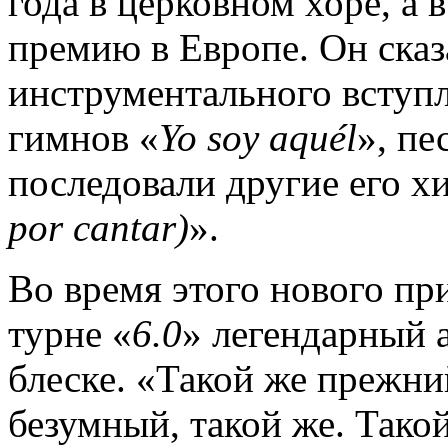
года в церковном хоре, а
премию в Европе. Он сказа
инструментального вступл
гимнов «
Yo
soy
aqué
l
», пе
последовали другие его хи
por
cantar
)
».
Во время этого нового при
турне «
6.0
» легендарный а
блеске. «Такой же прежний
безумный, такой же. Такой