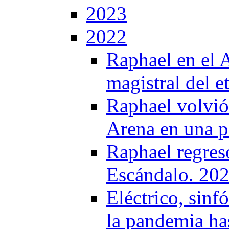
2023
2022
Raphael en el A
magistral del 
Raphael volvió
Arena en una pi
Raphael regres
Escándalo. 20
Eléctrico, sinf
la pandemia has