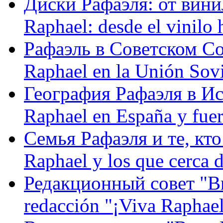
Диски Рафаэля: от винил
Raphael: desde el vinilo 
Рафаэль в Советском С
Raphael en la Unión Sovi
География Рафаэля в Исп
Raphael en España y fue
Семья Рафаэля и те, кто
Raphael y los que cerca d
Редакционный совет "Вив
redacción "¡Viva Raphael