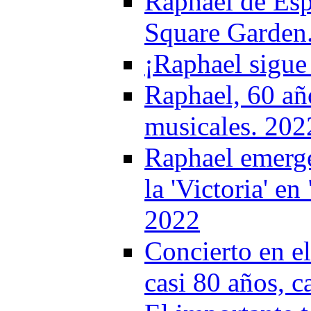
Raphael de Esp
Square Garden
¡Raphael sigue
Raphael, 60 añ
musicales. 202
Raphael emerge 
la 'Victoria' e
2022
Concierto en e
casi 80 años, c