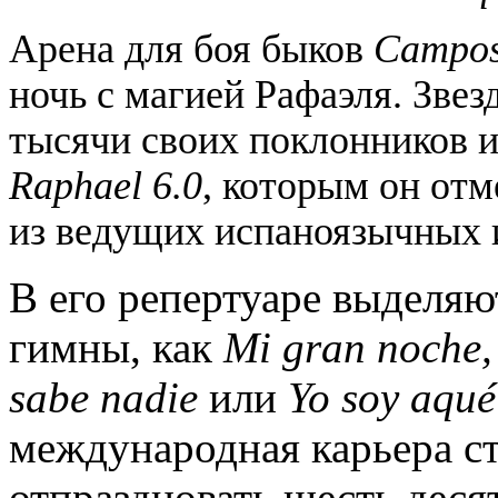
Арена для боя быков
Campos
ночь с магией Рафаэля. Зве
тысячи своих поклонников и
Raphael
6.0
, которым он отм
из ведущих испаноязычных 
В его репертуаре выделяю
гимны, как
Mi
gran
noche
sabe
nadie
или
Yo
soy
aqu
é
международная карьера ст
отпраздновать шесть деся