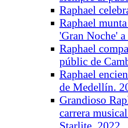
Raphael celebr
Raphael munta 
'Gran Noche' a
Raphael compar
públic de Camb
Raphael encien
de Medellín. 2
Grandioso Raph
carrera musical
Starlite. 2022