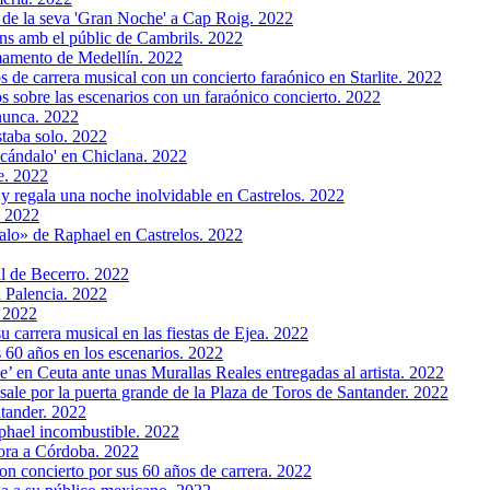
 de la seva 'Gran Noche' a Cap Roig. 2022
ns amb el públic de Cambrils. 2022
rmamento de Medellín. 2022
 de carrera musical con un concierto faraónico en Starlite. 2022
s sobre las escenarios con un faraónico concierto. 2022
nunca. 2022
staba solo. 2022
scándalo' en Chiclana. 2022
e. 2022
 y regala una noche inolvidable en Castrelos. 2022
. 2022
alo» de Raphael en Castrelos. 2022
al de Becerro. 2022
n Palencia. 2022
. 2022
u carrera musical en las fiestas de Ejea. 2022
s 60 años en los escenarios. 2022
’ en Ceuta ante unas Murallas Reales entregadas al artista. 2022
ale por la puerta grande de la Plaza de Toros de Santander. 2022
ntander. 2022
phael incombustible. 2022
ora a Córdoba. 2022
n concierto por sus 60 años de carrera. 2022