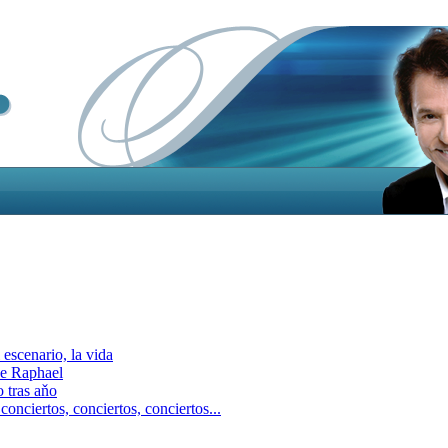
escenario, la vida
e Raphael
 tras aňo
ciertos, сonciertos, сonciertos...