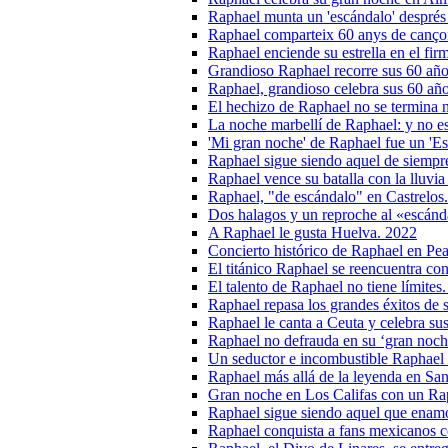
Raphael munta un 'escándalo' després
Raphael comparteix 60 anys de canço
Raphael enciende su estrella en el fi
Grandioso Raphael recorre sus 60 años
Raphael, grandioso celebra sus 60 año
El hechizo de Raphael no se termina 
La noche marbellí de Raphael: y no e
'Mi gran noche' de Raphael fue un 'E
Raphael sigue siendo aquel de siempr
Raphael vence su batalla con la lluvia
Raphael, "de escándalo" en Castrelos
Dos halagos y un reproche al «escánd
A Raphael le gusta Huelva. 2022
Concierto histórico de Raphael en Pe
El titánico Raphael se reencuentra co
El talento de Raphael no tiene límites
Raphael repasa los grandes éxitos de s
Raphael le canta a Ceuta y celebra su
Raphael no defrauda en su ‘gran noche
Un seductor e incombustible Raphael s
Raphael más allá de la leyenda en Sa
Gran noche en Los Califas con un Ra
Raphael sigue siendo aquel que enam
Raphael conquista a fans mexicanos co