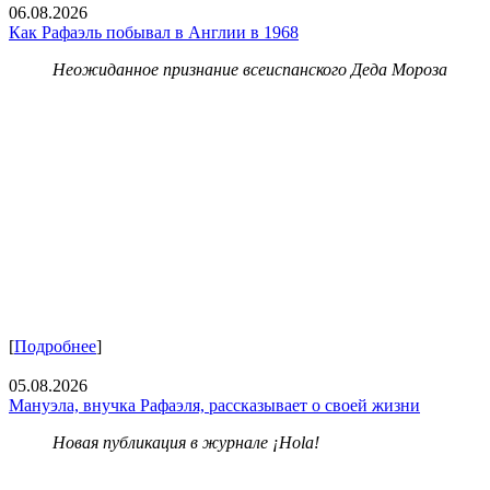
06.08.2026
Как Рафаэль побывал в Англии в 1968
Неожиданное признание всеиспанского Деда Мороза
[
Подробнее
]
05.08.2026
Мануэла, внучка Рафаэля, рассказывает о своей жизни
Новая публикация в журнале ¡Hola!