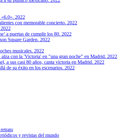
ga a su público mexicano. 2022
l «6.0». 2022
alientes con memorable concierto. 2022
 2022
e’ a puertas de cumplir los 80. 2022
ison Square Garden. 2022
noches musicales. 2022
e alza con la 'Victoria' en "una gran noche" en Madrid. 2022
l, a sus casi 80 años, canta victoria en Madrid. 2022
lá de su éxito en los escenarios. 2022
retrato
riódicos y revistas del mundo