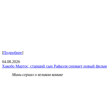
[
Подробнее
]
04.08.2026
Хакобо Мартос, старший сын Рафаэля снимает новый фильм
Мини-сериал о великом комике