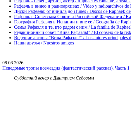
Рафаэль - певец, артист, актер / Raphael es cantante, artista, 
Рафаэль в видео и радиоархивах / Video y radioarchivos de
Диски Рафаэля: от винила до iTunes / Discos de Raphael: desd
Рафаэль в Советском Союзе и Российской Федерации / Rapha
География Рафаэля в Испании и вне ее / Geografía de Rapha
Семья Рафаэля и те, кто рядом с ним / La familia de Raphael 
Редакционный совет "Вива Рафаэль!" / El consejo de la red
Ведущие авторы "Вива Рафаэль!" / Los autores principales d
Наши друзья / Nuestros amigos
08.08.2026
Неведомые тропы возмездия (фантастический рассказ). Часть 1
Субботний вечер с Дмитрием Седовым