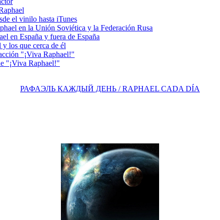
actor
 Raphael
e el vinilo hasta iTunes
el en la Unión Soviética y la Federación Rusa
el en España y fuera de España
y los que cerca de él
acción "¡Viva Raphael!"
e "¡Viva Raphael!"
РАФАЭЛЬ КАЖДЫЙ ДЕНЬ / RAPHAEL CADA DÍA