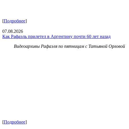
[
Подробнее
]
07.08.2026
Как Рафаэль прилетел в Аргентину почти 60 лет назад
Видеоархивы Рафаэля по пятницам с Татьяной Орловой
[
Подробнее
]