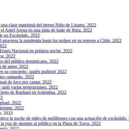
 una clase magistral del eterno Niño de Linares. 2022
el Antel Arena en una pista de baile de Ibiza. 2022
de un Escándalo. 2022
el atraviesa la pandemia hasta los golpes en su regreso a Chile. 2022
2022
 Teatro Nacional en primera noche. 2022
roe. 2022
sos del público dominicano. 2022
ón de amor. 2022
en su concierto: ¡quién pudiera! 2022
años cantando. 2022
gual de loco por cantar. 2022
 unió varias generaciones. 2022
ncierto de Raphael en Argentina. 2022
22
phael. 2022
siempre. 2022
o. 2022
dece la noche de miles de melillenses con una actuación de escándalo.
 la voz de siempre al público en la Plaza de Toros. 2022
ería. 2022