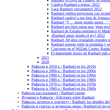
Raphael, el Divo de Linares, se entre
Cautiva Raphael a regios. 2022
Luce Raphael ¡encantador! 2022
Raphael celebra trayectoria con recita
Raphael cautivó a sus fans de Aguasc
Raphael “Y… sigue siendo aquel…”.
Raphael nos hizo pasar una ‘gran noch
Raphael de España estremece el Mad
¡Raphael sigue siendo el rey! 2022
Raphael, 60 años regalando grandes 
Raphael emerge entre la nostalgia y s
Concierto en el WiZink Center. Raphae
El importante tesoro de Raphael más al
2021
2020
Рафаэль в 2010-х / Raphael en los 2010s
Рафаэль в 2000-х / Raphael en los 2000s
Рафаэль в 1990-х / Raphael en los 1990s
Рафаэль в 1980-х / Raphael en los 1980s
Рафаэль в 1970-х / Raphael en los 1970s
Рафаэль в 1960-х / Raphael en los 1960s
Рафаэль рассказывает / Raphael cuenta
Издания о Рафаэле / Ediciones sobre Raphael
Рафаэль: штрихи к портрету / Raphael: los detalles del 
Рафаэль в газетах и журналах мира / Raphael en los pe