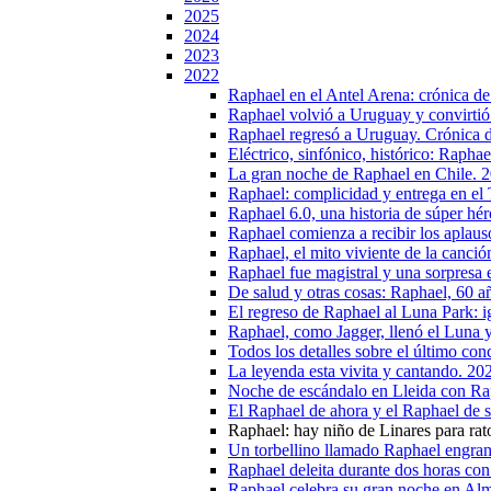
2025
2024
2023
2022
Raphael en el Antel Arena: crónica de
Raphael volvió a Uruguay y convirtió 
Raphael regresó a Uruguay. Crónica 
Eléctrico, sinfónico, histórico: Rapha
La gran noche de Raphael en Chile. 
Raphael: complicidad y entrega en el
Raphael 6.0, una historia de súper hé
Raphael comienza a recibir los aplau
Raphael, el mito viviente de la canci
Raphael fue magistral y una sorpresa 
De salud y otras cosas: Raphael, 60 
El regreso de Raphael al Luna Park: i
Raphael, como Jagger, llenó el Luna y
Todos los detalles sobre el último co
La leyenda esta vivita y cantando. 20
Noche de escándalo en Lleida con Ra
El Raphael de ahora y el Raphael de 
Raphael: hay niño de Linares para rat
Un torbellino llamado Raphael engran
Raphael deleita durante dos horas con
Raphael celebra su gran noche en Alm