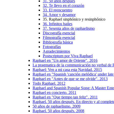
31. 50 años después
32. Te llevo en el corazón
33. El reencuentro
34. Amor y desamor
35. Raphael sinphónico y resinphónico
36. Infinitos bailes
37. Sesenta años de raphaelismo
Discografía esencial
Filmografía esencial
Bibliografía básica
Fotografías
Agradecimientos
Postscriptum por Viva Raphael
Raphael en "Un amor de Oriente". 2016
La pragmatica de la communicación no verbal de 
Raphael: Ven a mi casa esta Navidad. 2015
Raphael en "Spanish 'canción melódica' under lat
Raphael en "Antes de que se me olvide". 2013
Todo Raphael. 2012
Raphael and Spanish Popular Song: A Master Enter
Raphael en concierto. 2011
Raphael en "Que tiempo tan feliz". 2011
Raphael. 50 años después. En directo y al complet
50 años de raphaelismo. 2009
Raphael. 50 años después. 2008