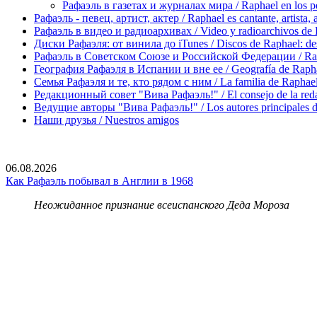
Рафаэль в газетах и журналах мира / Raphael en los pe
Рафаэль - певец, артист, актер / Raphael es cantante, artista, 
Рафаэль в видео и радиоархивах / Video y radioarchivos de
Диски Рафаэля: от винила до iTunes / Discos de Raphael: desd
Рафаэль в Советском Союзе и Российской Федерации / Rapha
География Рафаэля в Испании и вне ее / Geografía de Rapha
Семья Рафаэля и те, кто рядом с ним / La familia de Raphael 
Редакционный совет "Вива Рафаэль!" / El consejo de la red
Ведущие авторы "Вива Рафаэль!" / Los autores principales d
Наши друзья / Nuestros amigos
06.08.2026
Как Рафаэль побывал в Англии в 1968
Неожиданное признание всеиспанского Деда Мороза