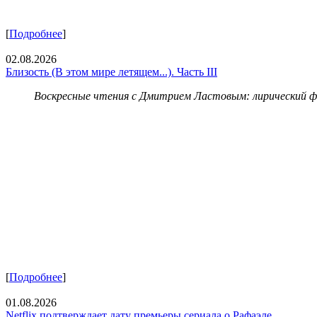
[
Подробнее
]
02.08.2026
Близость (В этом мире летящем...). Часть III
Воскресные чтения с Дмитрием Ластовым:
лирический 
[
Подробнее
]
01.08.2026
Netflix подтверждает дату премьеры сериала о Рафаэле