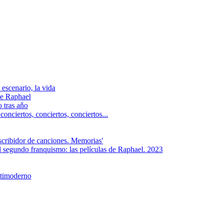
escenario, la vida
e Raphael
 tras aňo
ciertos, сonciertos, сonciertos...
scribidor de canciones. Memorias'
l segundo franquismo: las películas de Raphael. 2023
ntimoderno