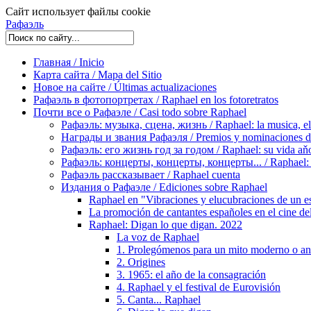
Сайт использует файлы cookie
Рафаэль
Главная / Inicio
Карта сайта / Mapa del Sitio
Новое на сайте / Últimas actualizaciones
Рафаэль в фотопортретах / Raphael en los fotoretratos
Почти все о Рафаэле / Casi todo sobre Raphael
Рафаэль: музыка, сцена, жизнь / Raphael: la musica, el 
Награды и звания Рафаэля / Premios y nominaciones d
Рафаэль: его жизнь год за годом / Raphael: su vida aňo
Рафаэль: концерты, концерты, концерты... / Raphael: con
Рафаэль рассказывает / Raphael cuenta
Издания о Рафаэле / Ediciones sobre Raphael
Raphael en "Vibraciones y elucubraciones de un e
La promoción de cantantes españoles en el cine de
Raphael: Digan lo que digan. 2022
La voz de Raphael
1. Prolegómenos para un mito moderno o a
2. Origines
3. 1965: el año de la consagración
4. Raphael y el festival de Eurovisión
5. Canta... Raphael