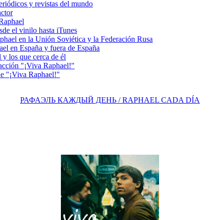
riódicos y revistas del mundo
actor
 Raphael
e el vinilo hasta iTunes
el en la Unión Soviética y la Federación Rusa
el en España y fuera de España
y los que cerca de él
acción "¡Viva Raphael!"
e "¡Viva Raphael!"
РАФАЭЛЬ КАЖДЫЙ ДЕНЬ / RAPHAEL CADA DÍA