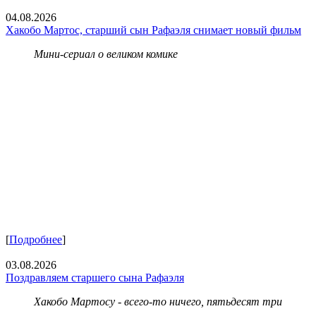
04.08.2026
Хакобо Мартос, старший сын Рафаэля снимает новый фильм
Мини-сериал о великом комике
[
Подробнее
]
03.08.2026
Поздравляем старшего сына Рафаэля
Хакобо Мартосу - всего-то ничего, пятьдесят три