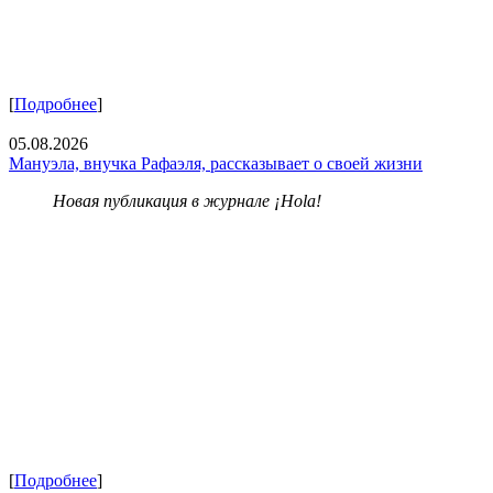
[
Подробнее
]
05.08.2026
Мануэла, внучка Рафаэля, рассказывает о своей жизни
Новая публикация в журнале ¡Hola!
[
Подробнее
]