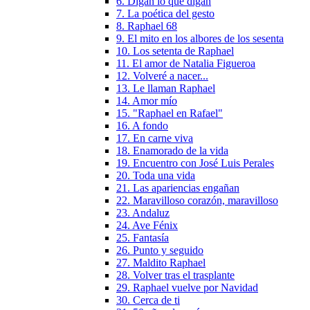
6. Digan lo que digan
7. La poética del gesto
8. Raphael 68
9. El mito en los albores de los sesenta
10. Los setenta de Raphael
11. El amor de Natalia Figueroa
12. Volveré a nacer...
13. Le llaman Raphael
14. Amor mío
15. "Raphael en Rafael"
16. A fondo
17. En carne viva
18. Enamorado de la vida
19. Encuentro con José Luis Perales
20. Toda una vida
21. Las apariencias engañan
22. Maravilloso corazón, maravilloso
23. Andaluz
24. Ave Fénix
25. Fantasía
26. Punto y seguido
27. Maldito Raphael
28. Volver tras el trasplante
29. Raphael vuelve por Navidad
30. Cerca de ti