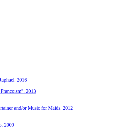
Raphael. 2016
e Francoism". 2013
tainer and/or Music for Maids. 2012
o. 2009