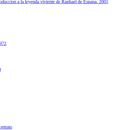
troduccion a la leyenda viviente de Raphael de Espana. 2001
1972
0
retrato