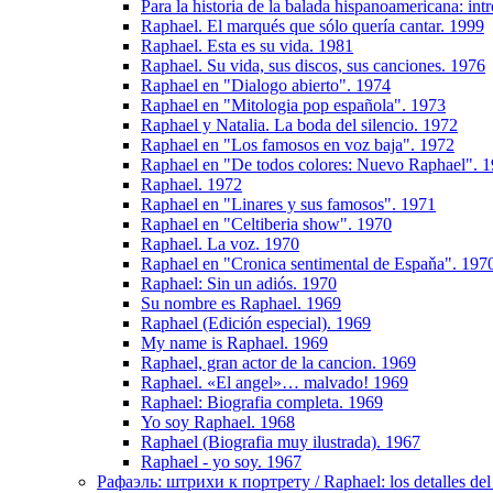
Para la historia de la balada hispanoamericana: in
Raphael. El marqués que sólo quería cantar. 1999
Raphael. Esta es su vida. 1981
Raphael. Su vida, sus discos, sus canciones. 1976
Raphael en "Dialogo abierto". 1974
Raphael en "Mitologia pop española". 1973
Raphael y Natalia. La boda del silencio. 1972
Raphael en "Los famosos en voz baja". 1972
Raphael en "De todos colores: Nuevo Raphael". 
Raphael. 1972
Raphael en "Linares y sus famosos". 1971
Raphael en "Celtiberia show". 1970
Raphael. La voz. 1970
Raphael en "Cronica sentimental de Espaňa". 197
Raphael: Sin un adiós. 1970
Su nombre es Raphael. 1969
Raphael (Edición especial). 1969
My name is Raphael. 1969
Raphael, gran actor de la cancion. 1969
Raphael. «El angel»… malvado! 1969
Raphael: Biografia completa. 1969
Yo soy Raphael. 1968
Raphael (Biografia muy ilustrada). 1967
Raphael - yo soy. 1967
Рафаэль: штрихи к портрету / Raphael: los detalles del 