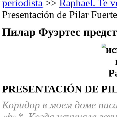
periodista
>>
Raphael. Te v
Presentación de Pilar Fuert
Пилар Фуэртес предст
PRESENTACIÓN DE PI
Коридор в моем доме писа
«h»*. Когда начинала зву