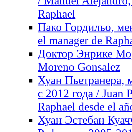
/ Manuel Alejandro,
Raphael
Пако Гордильо, мен
el manager de Raph
Доктор Энрике Мор
Moreno Gonsalez
Хуан Пьетранера, 
с 2012 года / Juan P
Raphael desde el a
Хуан Эстебан Куач