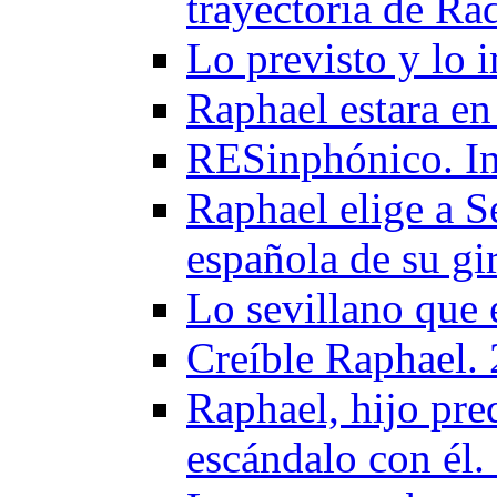
trayectoria de Ra
Lo previsto y lo 
Raphael estara en
RESinphónico. I
Raphael elige a Se
española de su gi
Lo sevillano que 
Creíble Raphael.
Raphael, hijo pred
escándalo con él.