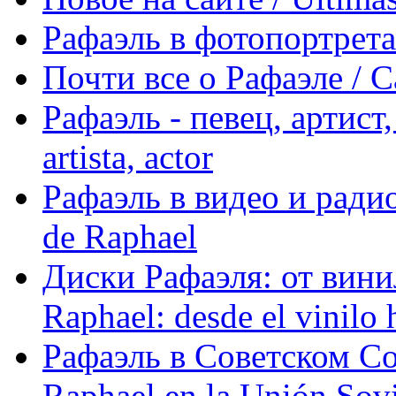
Рафаэль в фотопортретах 
Почти все о Рафаэле / C
Рафаэль - певец, артист, 
artista, actor
Рафаэль в видео и радио
de Raphael
Диски Рафаэля: от винил
Raphael: desde el vinilo 
Рафаэль в Советском С
Raphael en la Unión Sovi