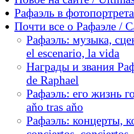
Рафаэль в фотопортретах 
Почти все о Рафаэле / C
Рафаэль: музыка, сцен
el escenario, la vida
Награды и звания Раф
de Raphael
Рафаэль: его жизнь го
aňo tras aňo
Рафаэль: концерты, ко
conciertos, сonciertos, 