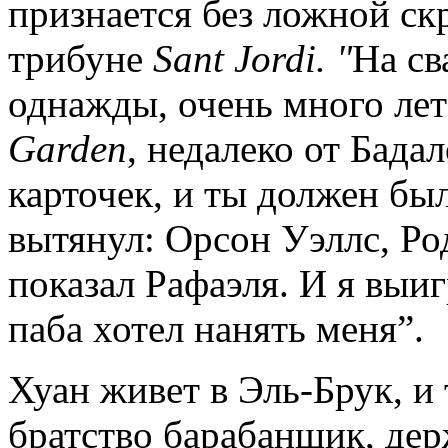
признается без ложной ск
трибуне
Sant Jordi. "
На св
однажды, очень много лет 
Garden
, недалеко от Бада
карточек, и ты должен был
вытянул: Орсон Уэллс, Род
показал Рафаэля. И я выиг
паба хотел нанять меня”.
Хуан живет в Эль-Брук, и
братство барабанщик, дер