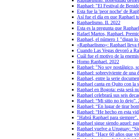
Raphaelismo: honestidad demen
Raphael: "El Festival de Benid
Esta fue la 'peor noche' de Rap
Así fue el día en que Raphael 
Raphaelismo. II. 2022
Esta es la pregunta que Raphae
Rafael Martos, Raphael. Premio
Raphael, el número 1 "digan lo
«Raphaelismo»: Raphael lleva 6
Cuando Las Vegas devoró a Ra
Cuál fue el motivo de la enemis
Homo Raphael. 2022
Raphael: "No soy nostálgico, so
Raphael: sobreviviente de una 
Raphael, entre la serie documen
Raphael canta en Quito con la 
Raphael en Bogota: esta será n
Raphael celebrará sus seis deca
Raphael: “Mi sitio no lo dejo”.
Raphael: “En lugar de tirar bom
Raphael: “He hecho en esta vid
"Habrá Raphael para siempre".
Raphael sigue siendo aquel: pas
Raphael vuelve a Uruguay: “Si
Raphael: "Hace 60 años que viv