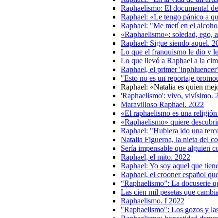
Raphaelismo: El documental de 
Raphael: «Le tengo pánico a qu
Raphael: "Me metí en el alcohol
«Raphaelismo»: soledad, ego, ad
Raphael: Sigue siendo aquel. 2
Lo que el franquismo le dio y l
Lo que llevó a Raphael a la ci
Raphael, el primer 'inphluence
"Esto no es un reportaje promoc
Raphael: «Natalia es quien me
'Raphaelismo': vivo, vivísimo.
Maravilloso Raphael. 2022
«El raphaelismo es una religió
«Raphaelismo» quiere descubrir
Raphael: "Hubiera ido una terc
Natalia Figueroa, la nieta del 
Sería impensable que alguien c
Raphael, el mito. 2022
Raphael: Yo soy aquel que tiene
Raphael, el crooner español que
“Raphaelismo”: La docuserie qu
Las cien mil pesetas que cambi
Raphaelismo. I 2022
"Raphaelismo": Los gozos y las