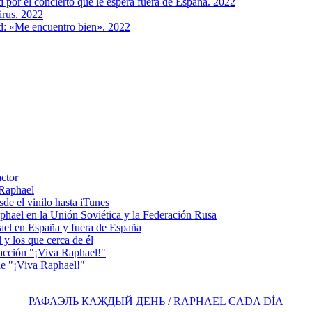
ad por el concierto que le espera fuera de España. 2022
irus. 2022
id: «Me encuentro bien». 2022
actor
 Raphael
e el vinilo hasta iTunes
el en la Unión Soviética y la Federación Rusa
el en España y fuera de España
y los que cerca de él
acción "¡Viva Raphael!"
e "¡Viva Raphael!"
РАФАЭЛЬ КАЖДЫЙ ДЕНЬ / RAPHAEL CADA DÍA