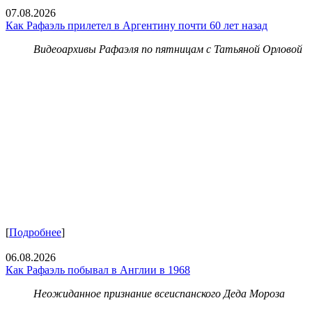
07.08.2026
Как Рафаэль прилетел в Аргентину почти 60 лет назад
Видеоархивы Рафаэля по пятницам с Татьяной Орловой
[
Подробнее
]
06.08.2026
Как Рафаэль побывал в Англии в 1968
Неожиданное признание всеиспанского Деда Мороза