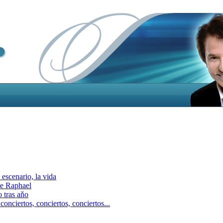
escenario, la vida
e Raphael
 tras aňo
ciertos, сonciertos, сonciertos...