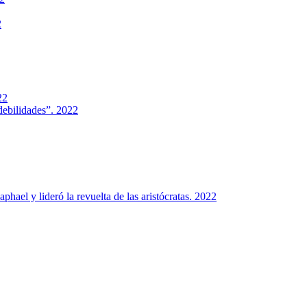
2
22
debilidades”. 2022
hael y lideró la revuelta de las aristócratas. 2022