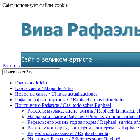
Сайт использует файлы cookie
Рафаэль
Главная / Inicio
Карта сайта / Mapa del Sitio
Новое на сайте / Últimas actualizaciones
Рафаэль в фотопортретах / Raphael en los fotoretratos
Почти все о Рафаэле / Casi todo sobre Raphael
Рафаэль: музыка, сцена, жизнь / Raphael: la musica, el 
Награды и звания Рафаэля / Premios y nominaciones d
Рафаэль: его жизнь год за годом / Raphael: su vida aňo
Рафаэль: концерты, концерты, концерты... / Raphael: con
Рафаэль рассказывает / Raphael cuenta
Издания о Рафаэле / Ediciones sobre Raphael