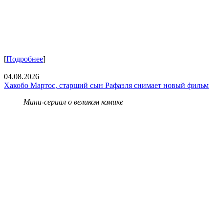
[
Подробнее
]
04.08.2026
Хакобо Мартос, старший сын Рафаэля снимает новый фильм
Мини-сериал о великом комике