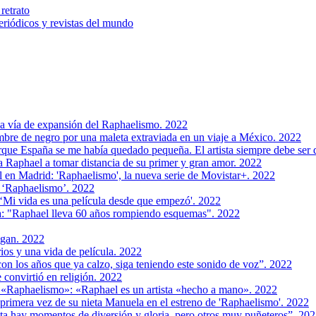
retrato
riódicos y revistas del mundo
a vía de expansión del Raphaelismo. 2022
bre de negro por una maleta extraviada en un viaje a México. 2022
que España se me había quedado pequeña. El artista siempre debe ser
a Raphael a tomar distancia de su primer y gran amor. 2022
 en Madrid: 'Raphaelismo', la nueva serie de Movistar+. 2022
r ‘Raphaelismo’. 2022
‘Mi vida es una película desde que empezó'. 2022
a: "Raphael lleva 60 años rompiendo esquemas". 2022
igan. 2022
ios y una vida de película. 2022
on los años que ya calzo, siga teniendo este sonido de voz”. 2022
 convirtió en religión. 2022
 «Raphaelismo»: «Raphael es un artista «hecho a mano». 2022
primera vez de su nieta Manuela en el estreno de 'Raphaelismo'. 2022
sta hay momentos de diversión y gloria, pero otros muy puñeteros”. 20