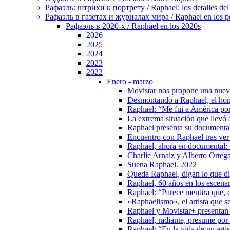
Рафаэль: штрихи к портрету / Raphael: los detalles del 
Рафаэль в газетах и журналах мира / Raphael en los pe
Рафаэль в 2020-х / Raphael en los 2020s
2026
2025
2024
2023
2022
Enero - marzo
Movistar nos propone una nuev
Desmontando a Raphael, el hom
Raphael: “Me fui a América por
La extrema situación que llevó 
Raphael presenta su documental
Encuentro con Raphael tras ve
Raphael, ahora en documental: 
Charlie Arnaiz y Alberto Orteg
Suena Raphael. 2022
Queda Raphael, digan lo que d
Raphael, 60 años en los escenar
Raphael: “Parece mentira que, c
«Raphaelismo», el artista que se
Raphael y Movistar+ presentan
Raphael, radiante, presume por 
Raphael: “En la vida de un arti