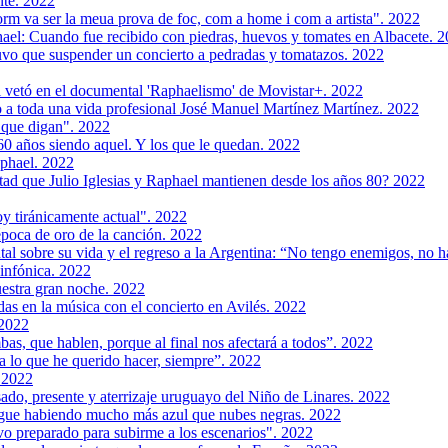
te. 2022
orm va ser la meua prova de foc, com a home i com a artista". 2022
hael: Cuando fue recibido con piedras, huevos y tomates en Albacete. 
tuvo que suspender un concierto a pedradas y tomatazos. 2022
l vetó en el documental 'Raphaelismo' de Movistar+. 2022
 a toda una vida profesional José Manuel Martínez Martínez. 2022
 que digan". 2022
0 años siendo aquel. Y los que le quedan. 2022
phael. 2022
tad que Julio Iglesias y Raphael mantienen desde los años 80? 2022
y tiránicamente actual". 2022
época de oro de la canción. 2022
tal sobre su vida y el regreso a la Argentina: “No tengo enemigos, no 
sinfónica. 2022
uestra gran noche. 2022
das en la música con el concierto en Avilés. 2022
 2022
bas, que hablen, porque al final nos afectará a todos”. 2022
a lo que he querido hacer, siempre”. 2022
 2022
ado, presente y aterrizaje uruguayo del Niño de Linares. 2022
gue habiendo mucho más azul que nubes negras. 2022
o preparado para subirme a los escenarios". 2022