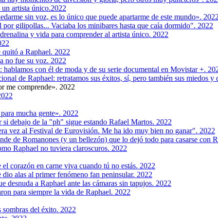
un artista único.2022
edarme sin voz, es lo único que puede apartarme de este mundo». 202
 por gilipollas... Vaciaba los minibares hasta que caía dormido". 2022
renalina y vida para comprender al artista único. 2022
022
e quitó a Raphael. 2022
ma no fue su voz. 2022
r': hablamos con él de moda y de su serie documental en Movistar +. 20
ional de Raphael: retratamos sus éxitos, sí, pero también sus miedos y 
jor me comprende». 2022
 2022
n para mucha gente». 2022
 si debajo de la "ph" sigue estando Rafael Martos. 2022
era vez al Festival de Eurovisión. Me ha ido muy bien no ganar". 2022
conde de Romanones (y un bellezón) que lo dejó todo para casarse con Rap
omo Raphael no tuviera claroscuros. 2022
 el corazón en carne viva cuando tú no estás. 2022
 dio alas al primer fenómeno fan peninsular. 2022
e desnuda a Raphael ante las cámaras sin tapujos. 2022
aron para siempre la vida de Raphael. 2022
 sombras del éxito. 2022