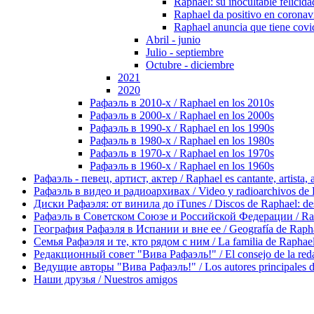
Raphael: su inocultable felicid
Raphael da positivo en coronav
Raphael anuncia que tiene cov
Abril - junio
Julio - septiembre
Octubre - diciembre
2021
2020
Рафаэль в 2010-х / Raphael en los 2010s
Рафаэль в 2000-х / Raphael en los 2000s
Рафаэль в 1990-х / Raphael en los 1990s
Рафаэль в 1980-х / Raphael en los 1980s
Рафаэль в 1970-х / Raphael en los 1970s
Рафаэль в 1960-х / Raphael en los 1960s
Рафаэль - певец, артист, актер / Raphael es cantante, artista, 
Рафаэль в видео и радиоархивах / Video y radioarchivos de
Диски Рафаэля: от винила до iTunes / Discos de Raphael: desd
Рафаэль в Советском Союзе и Российской Федерации / Rapha
География Рафаэля в Испании и вне ее / Geografía de Rapha
Семья Рафаэля и те, кто рядом с ним / La familia de Raphael 
Редакционный совет "Вива Рафаэль!" / El consejo de la red
Ведущие авторы "Вива Рафаэль!" / Los autores principales d
Наши друзья / Nuestros amigos