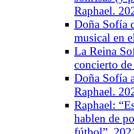
Raphael. 20
Doña Sofía d
musical en e
La Reina Sof
concierto de
Doña Sofía a
Raphael. 20
Raphael: “Es
hablen de po
fútbol”. 202