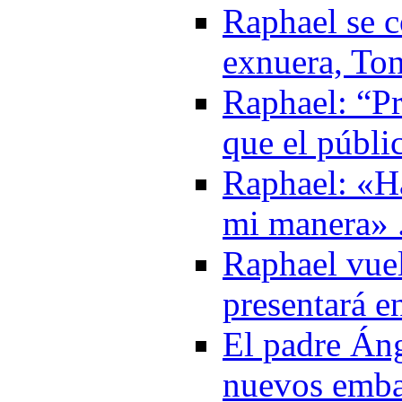
Raphael se c
exnuera, Ton
Raphael: “Pr
que el públi
Raphael: «H
mi manera» 
Raphael vuel
presentará e
El padre Áng
nuevos emba