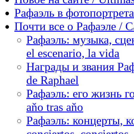
Рафаэль в фотопортретах 
Почти все о Рафаэле / C
Рафаэль: музыка, сцен
el escenario, la vida
Награды и звания Раф
de Raphael
Рафаэль: его жизнь го
aňo tras aňo
Рафаэль: концерты, ко
conciertos, сonciertos, 