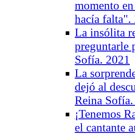
momento en q
hacía falta"
La insólita 
preguntarle 
Sofía. 2021
La sorprend
dejó al descu
Reina Sofía
¡Tenemos Rap
el cantante a