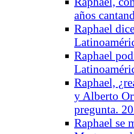
Raphael, con
años cantand
Raphael dice
Latinoaméri
Raphael podr
Latinoaméri
Raphael, ¿re
y Alberto Or
pregunta. 2
Raphael se m