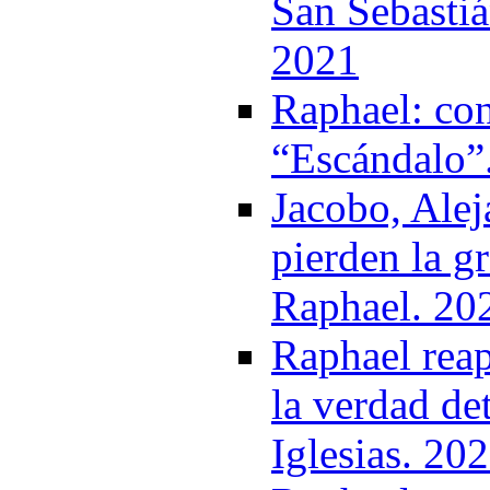
San Sebastiá
2021
Raphael: con
“Escándalo”
Jacobo, Ale
pierden la g
Raphael. 20
Raphael reap
la verdad det
Iglesias. 20