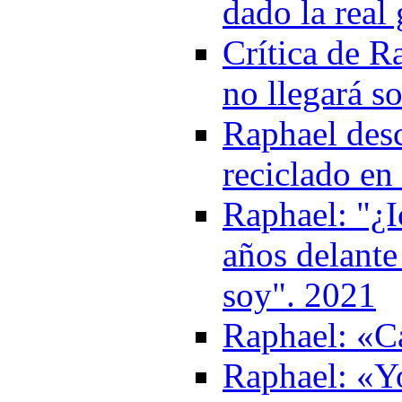
dado la real
Crítica de R
no llegará s
Raphael desc
reciclado en
Raphael: "¿I
años delante
soy". 2021
Raphael: «Ca
Raphael: «Y