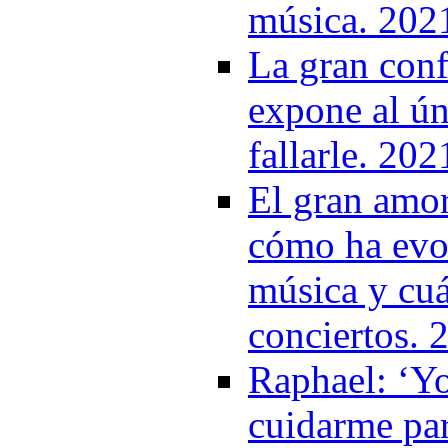
música. 202
La gran conf
expone al ún
fallarle. 202
El gran amo
cómo ha evol
música y cuá
conciertos. 
Raphael: ‘Y
cuidarme par