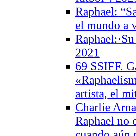
Raphael: “Sa
el mundo a 
Raphael:·Su 
2021
69 SSIFF. Ga
«Raphaelism
artista, el m
Charlie Arna
Raphael no e
cuando aún 