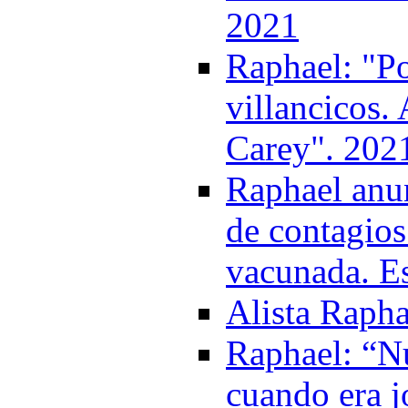
2021
Raphael: "P
villancicos.
Carey". 202
Raphael anun
de contagios
vacunada. Es
Alista Rapha
Raphael: “Nu
cuando era j