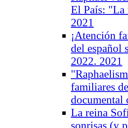
El País: "La 
2021
¡Atención fa
del español 
2022. 2021
"Raphaelismo
familiares de
documental 
La reina Sof
sonrisas (y p