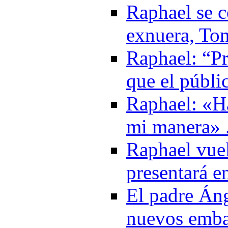
Raphael se c
exnuera, Ton
Raphael: “Pr
que el públi
Raphael: «H
mi manera» 
Raphael vuel
presentará e
El padre Áng
nuevos emba