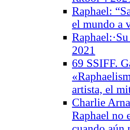
Raphael: “Sa
el mundo a 
Raphael:·Su 
2021
69 SSIFF. Ga
«Raphaelism
artista, el m
Charlie Arna
Raphael no e
cuando aún 