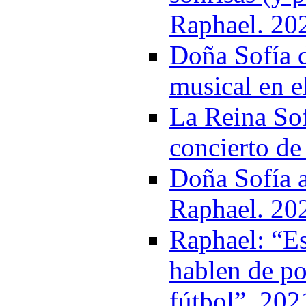
Raphael. 20
Doña Sofía d
musical en e
La Reina Sof
concierto de
Doña Sofía a
Raphael. 20
Raphael: “Es
hablen de po
fútbol”. 202