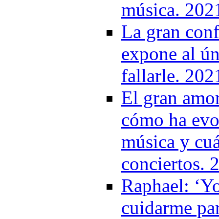
música. 202
La gran conf
expone al ún
fallarle. 202
El gran amo
cómo ha evol
música y cuá
conciertos. 
Raphael: ‘Y
cuidarme par