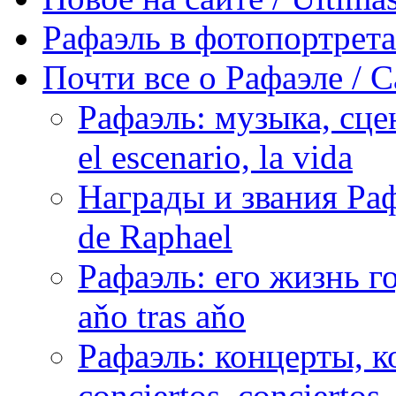
Рафаэль в фотопортретах 
Почти все о Рафаэле / C
Рафаэль: музыка, сцен
el escenario, la vida
Награды и звания Раф
de Raphael
Рафаэль: его жизнь го
aňo tras aňo
Рафаэль: концерты, ко
conciertos, сonciertos, 