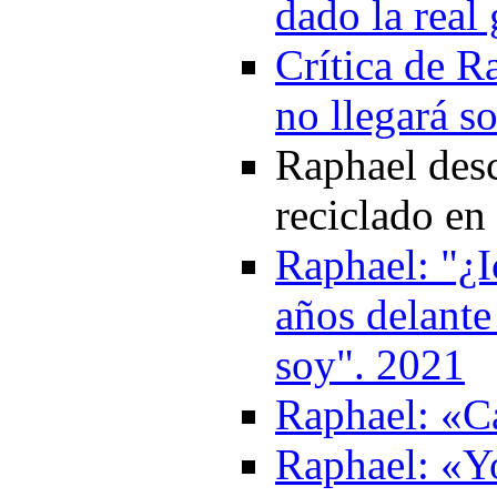
dado la real
Crítica de R
no llegará s
Raphael desc
reciclado en
Raphael: "¿I
años delante
soy". 2021
Raphael: «Ca
Raphael: «Y