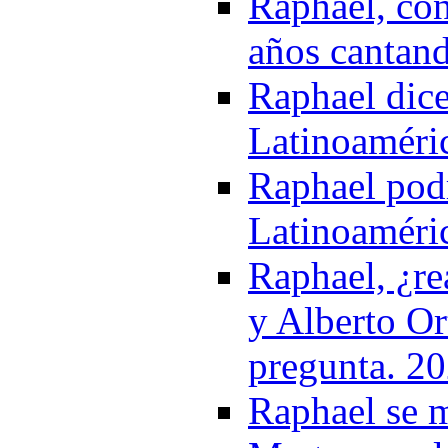
Raphael, con
años cantand
Raphael dice
Latinoaméri
Raphael podr
Latinoaméri
Raphael, ¿re
y Alberto Or
pregunta. 2
Raphael se m