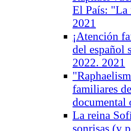
El País: "La 
2021
¡Atención fa
del español 
2022. 2021
"Raphaelismo
familiares de
documental 
La reina Sof
sonrisas (y p