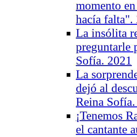
momento en q
hacía falta"
La insólita 
preguntarle 
Sofía. 2021
La sorprend
dejó al descu
Reina Sofía
¡Tenemos Rap
el cantante a