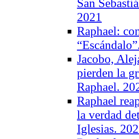
San Sebastiá
2021
Raphael: con
“Escándalo”
Jacobo, Ale
pierden la g
Raphael. 20
Raphael reap
la verdad det
Iglesias. 20