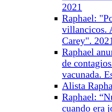
2021
Raphael: "P
villancicos.
Carey". 202
Raphael anun
de contagios
vacunada. Es
Alista Rapha
Raphael: “Nu
cuando era j