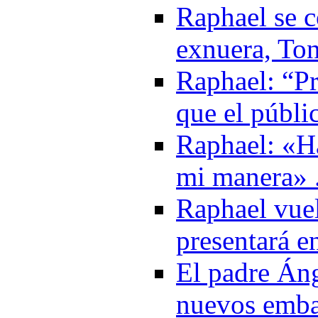
Raphael se c
exnuera, Ton
Raphael: “Pr
que el públi
Raphael: «H
mi manera» 
Raphael vuel
presentará e
El padre Áng
nuevos emba