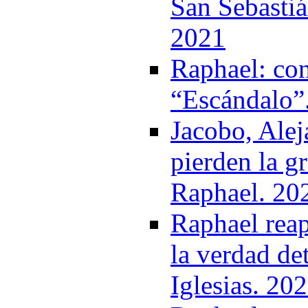
San Sebastiá
2021
Raphael: con
“Escándalo”
Jacobo, Ale
pierden la g
Raphael. 20
Raphael reap
la verdad det
Iglesias. 20