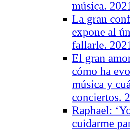
música. 202
La gran conf
expone al ún
fallarle. 202
El gran amo
cómo ha evol
música y cuá
conciertos. 
Raphael: ‘Y
cuidarme par