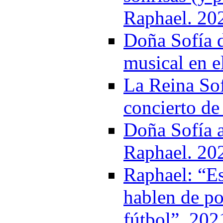
Raphael. 20
Doña Sofía d
musical en e
La Reina Sof
concierto de
Doña Sofía a
Raphael. 20
Raphael: “Es
hablen de po
fútbol”. 202