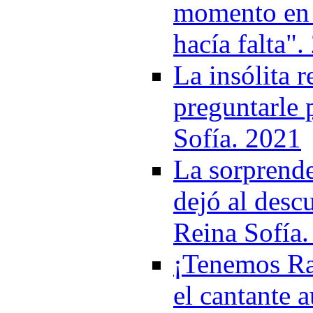
momento en q
hacía falta"
La insólita 
preguntarle 
Sofía. 2021
La sorprend
dejó al descu
Reina Sofía
¡Tenemos Rap
el cantante a