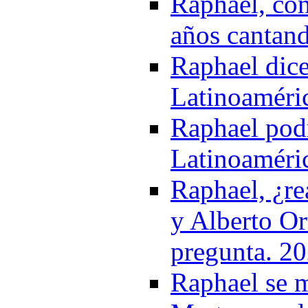
Raphael, con
años cantand
Raphael dice
Latinoaméri
Raphael podr
Latinoaméri
Raphael, ¿re
y Alberto Or
pregunta. 2
Raphael se m