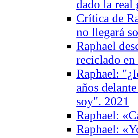
dado la real
Crítica de R
no llegará s
Raphael desc
reciclado en
Raphael: "¿I
años delante
soy". 2021
Raphael: «Ca
Raphael: «Y