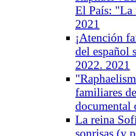
El País: "La 
2021
¡Atención fa
del español 
2022. 2021
"Raphaelismo
familiares de
documental 
La reina Sof
sonrisas (y p