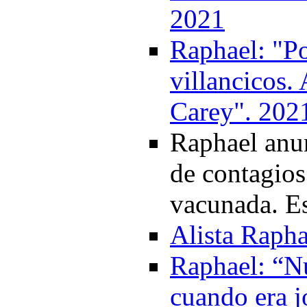
2021
Raphael: "P
villancicos.
Carey". 202
Raphael anun
de contagios
vacunada. Es
Alista Rapha
Raphael: “Nu
cuando era j