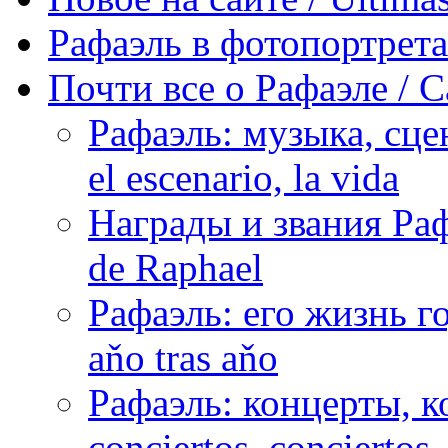
Рафаэль в фотопортретах 
Почти все о Рафаэле / C
Рафаэль: музыка, сцен
el escenario, la vida
Награды и звания Раф
de Raphael
Рафаэль: его жизнь го
aňo tras aňo
Рафаэль: концерты, ко
conciertos, сonciertos, 