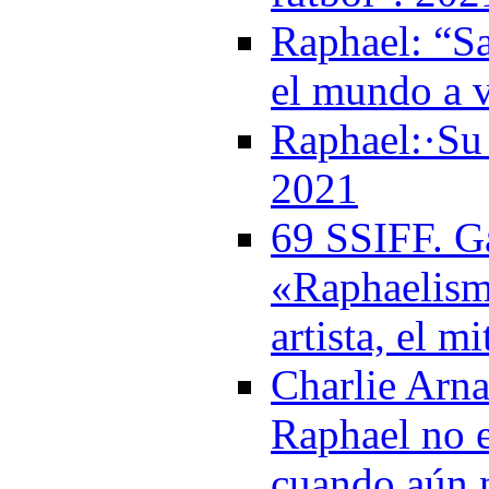
Raphael: “Sa
el mundo a 
Raphael:·Su 
2021
69 SSIFF. Ga
«Raphaelism
artista, el m
Charlie Arna
Raphael no e
cuando aún 